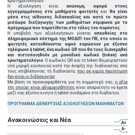
ερωτηματολογίων.
Η αξιολόγηση είναι
ανώνυμη
,
αφορά στους
εγγεγραμμένους στα μαθήματα φοιτητές
και
θα γίνει
μέσα στις αίθουσες διδασκαλίας και κατά το πρώτο
μισάωρο διεξαγωγής των μαθημάτων σύμφωνα με το
πρόγραμμα που παρατίθεται στο τέλος του παρόντος
.
Η υποβολή των αξιολογήσεων γίνεται
απευθείας στο
πληροφοριακό σύστημα της ΜΟΔΙΠ του ΠΚ, στο οποίο οι
φοιτητές κατευθύνονται αφού σαρώσουν με έξυπνο
τηλέφωνο ή
tablet
, ένα κωδικό
QR
που θα τους διανεμηθεί
και πιστοποιηθούν με μοναδικό κωδικό (
token
) ανά
ερωτηματολόγιο
. Ο κωδικός QR και το token θα μοιραστούν
υπό μορφή κουπονιού κατά την έναρξη της διαδικασίας από
τους επιβλέποντες τη διαδικασία,
που σε καμία περίπτωση
δεν είναι οι διδάσκοντες
.
Με βάση τα προαναφερθέντα, για τη συμμετοχή σας,
η αξία
της οποίας είναι αδιαμφισβήτητη
, είναι απαραίτητο να έχετε
μαζί σας έξυπνο κινητό ή tablet συνδεμένο στο διαδίκτυο.
ΠΡΟΓΡΑΜΜΑ ΔΙΕΝΕΡΓΕΙΑΣ ΑΞΙΟΛΟΓΗΣΕΩΝ ΜΑΘΗΜΑΤΩΝ
Ανακοινώσεις και Νέα
A+
A-