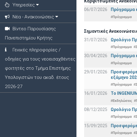
Καρφιτσωμένες Ανακοινώ
Υπηρεσίες
06/07/2026
Πρόγραμμα ε
Νέα - Ανακοινώσεις
#Πρόγραμμα
Βίντεο Παρουσίασης
Σημαντικές Ανακοινώσεις
Πανεπιστημίου Κρήτης
31/07/2026
Ωρολόγιο Πρ
#Πρόγραμμα
#
Γενικές πληροφορίες /
30/04/2026
Πρόγραμμα ε
οδηγίες για τους νεοεισαχθέντες
#Πρόγραμμα
φοιτητές στο Τμήμα Επιστήμης
29/01/2026
Προσφερόμεν
Υπολογιστών του ακαδ. έτους
εξάμηνο 202
#Πρόγραμμα
#
2026-27
16/01/2026
Το INGENIUM
#Εκδηλώσεις
#
08/12/2025
Ωρολόγιο Πρ
#Πρόγραμμα
#
15/09/2025
Προσφερόμεν
#Πρόγραμμα
#