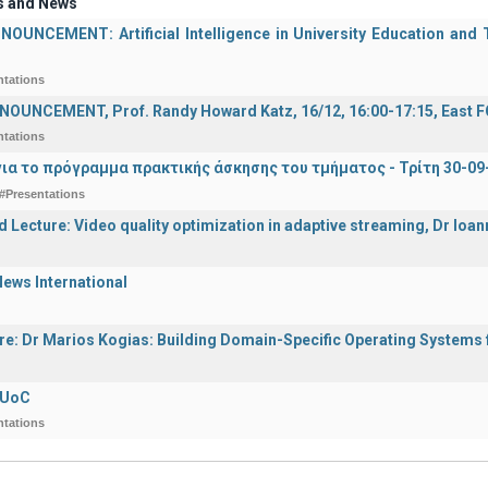
s and News
UNCEMENT: Artificial Intelligence in University Education and Te
ntations
OUNCEMENT, Prof. Randy Howard Katz, 16/12, 16:00-17:15, East
ntations
ια το πρόγραμμα πρακτικής άσκησης του τμήματος - Τρίτη 30-09
#Presentations
d Lecture: Video quality optimization in adaptive streaming, Dr Ioa
ews International
ure: Dr Marios Kogias: Building Domain-Specific Operating Systems f
 UoC
ntations