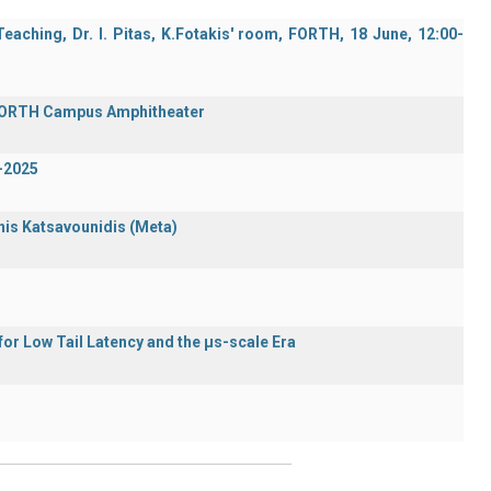
aching, Dr. I. Pitas, K.Fotakis' room, FORTH, 18 June, 12:00-
 FORTH Campus Amphitheater
-2025
nnis Katsavounidis (Meta)
or Low Tail Latency and the μs-scale Era