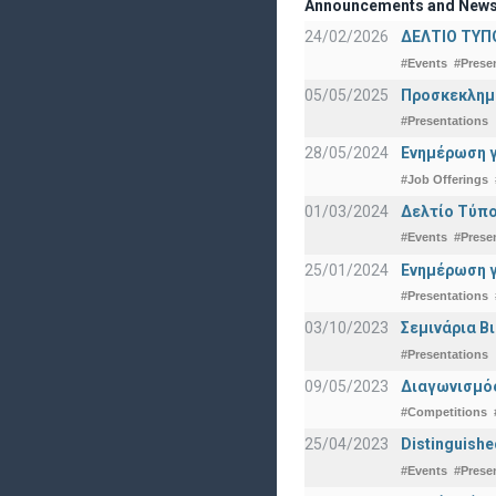
Announcements and New
24/02/2026
ΔΕΛΤΙΟ ΤΥΠ
#Events
#Prese
05/05/2025
Προσκεκλημέν
#Presentations
28/05/2024
Ενημέρωση γ
#Job Offerings
01/03/2024
Δελτίο Τύπο
#Events
#Prese
25/01/2024
Ενημέρωση γ
#Presentations
03/10/2023
Σεμινάρια Β
#Presentations
09/05/2023
Διαγωνισμός
#Competitions
25/04/2023
Distinguishe
#Events
#Prese