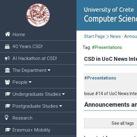
Home
Start Page
News - Anno
40 Years CSD!
Tag:
#Presentations
AI Hackathon at CSD!
CSD in UoC News Int
The Department
#Presentations
People
Issue #14 of UoC News Inter
Undergraduate Studies
Announcements a
Postgraduate Studies
Research
See all tags
Erasmus+ Mobility