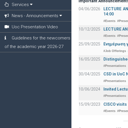
Important Announcement
Services
04/06/2026
LECTURE ANNO
14:00
News - Announcements
#Events
#Prese
Uoc Presentation Video
10/12/2025
LECTURE ANN
#Events
#Prese
Guidelines for the newcomers
25/09/2025
Ενημέρωση γ
of the academic year 2026-27
#Job Offerings
16/05/2025
Distinguishe
#Presentations
30/04/2025
CSD in UoC N
#Presentations
10/06/2024
Invited Lect
#Presentations
15/09/2023
CISCO visits
#Events
#Prese