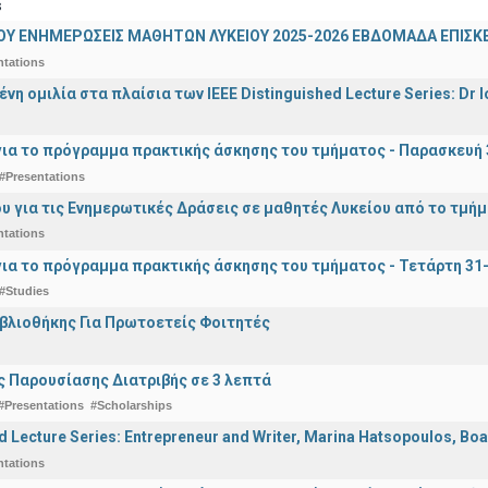
s
ΟΥ ΕΝΗΜΕΡΩΣΕΙΣ ΜΑΘΗΤΩΝ ΛΥΚΕΙΟΥ 2025-2026 ΕΒΔΟΜΑΔΑ ΕΠΙΣΚΕ
ntations
η ομιλία στα πλαίσια των IEEE Distinguished Lecture Series: Dr I
ια το πρόγραμμα πρακτικής άσκησης του τμήματος - Παρασκευή 
#Presentations
υ για τις Ενημερωτικές Δράσεις σε μαθητές Λυκείου από το τμή
ntations
ια το πρόγραμμα πρακτικής άσκησης του τμήματος - Τετάρτη 31
#Studies
ιβλιοθήκης Για Πρωτοετείς Φοιτητές
 Παρουσίασης Διατριβής σε 3 λεπτά
#Presentations
#Scholarships
d Lecture Series: Entrepreneur and Writer, Marina Hatsopoulos, Boa
ntations