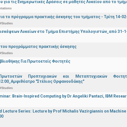
υ για τις Ενημερωτικές Δράσεις σε μαθητές Λυκείου από το τμή
ntations
ια το πρόγραμμα πρακτικής άσκησης του τμήματος - Τρίτη 14-02-2
#Studies
ισκέψεων Λυκείων στο Τμήμα Επιστήμης Υπολογιστών_από 31-1-
 του προγράμματος πρακτικής άσκησης
#Studies
ιβλιοθήκης Για Πρωτοετείς Φοιτητές
Πρωτοετών Προπτυχιακών και Μεταπτυχιακών Φοιτητ
12:00_Αμφιθέατρο "Στέλιος Ορφανουδάκης"
#Studies
inar: Brain-Inspired Computing by Dr Angeliki Pantazi, IBM Resear
d Lecture Series: Lecture by Prof Michalis Vazirgiannis on Machin
00