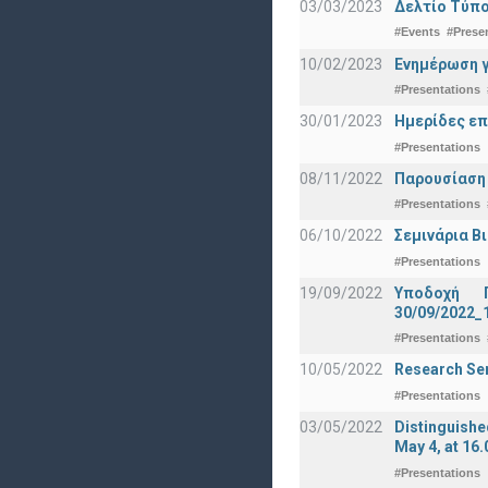
03/03/2023
Δελτίο Τύπο
#Events
#Prese
10/02/2023
Ενημέρωση γ
#Presentations
30/01/2023
Ημερίδες επ
#Presentations
08/11/2022
Παρουσίαση
#Presentations
06/10/2022
Σεμινάρια Β
#Presentations
19/09/2022
Υποδοχή 
30/09/2022_
#Presentations
10/05/2022
Research Sem
#Presentations
03/05/2022
Distinguishe
May 4, at 16.
#Presentations