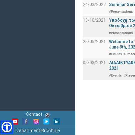
24/03/2022
Seminar Seri
#Presentations
13/10/2021
Υποδοχή τω
Οκτωβρίου 2
#Presentations
25/05/2021
Welcome to t
June 9th, 20
#Events
#Prese
05/03/2021
ΔΙΑΔΙΚΤΥΑΚ
2021
#Events
#Prese
Contact
Department Brochure