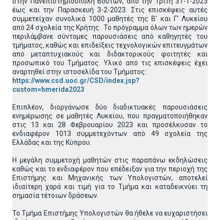
στην Πανεπιστημιούπολη Βουτών, από την Τρίτη 31-1-2023
έως και την Παρασκευή 3-2-2023. Στις επισκέψεις αυτές
συμμετείχαν συνολικά 1000 μαθητές της Β’ και Γ’ Λυκείου
από 24 σχολεία της Κρήτης. Το πρόγραμμα όλων των ημερών
περιλάμβανε σύντομες παρουσιάσεις από καθηγητές του
τμήματος, καθώς και επιδείξεις τεχνολογικών επιτευγμάτων
από μεταπτυχιακούς και διδακτορικούς φοιτητές και
προσωπικό του Τμήματος. Υλικό από τις επισκέψεις έχει
αναρτηθεί στην ιστοσελίδα του Τμήματος:
https://www.csd.uoc.gr/CSD/index.jsp?
custom=hmerida2023
Επιπλέον, διοργάνωσε δύο διαδικτυακές παρουσιάσεις
ενημέρωσης σε μαθητές Λυκείου, που πραγματοποιήθηκαν
στις 13 και 28 Φεβρουαρίου 2023 και προσέλκυσαν το
ενδιαφέρον 1013 συμμετεχόντων από 49 σχολεία της
Ελλάδας και της Κύπρου.
Η μεγάλη συμμετοχή μαθητών στις παραπάνω εκδηλώσεις
καθώς και το ενδιαφέρον που επέδειξαν για την περιοχή της
Επιστήμης και Μηχανικής των Υπολογιστών, αποτελεί
ιδιαίτερη χαρά και τιμή για το Τμήμα και καταδεικνύει τη
σημασία τέτοιων δράσεων.
Το Τμήμα Επιστήμης Υπολογιστών θα ήθελε να ευχαριστήσει