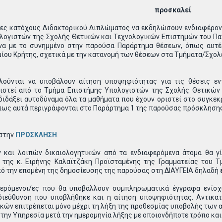
προσκαλεί
νες κατόχους Διδακτορικού Διπλώματος να εκδηλώσουν ενδιαφέρον 
λογιστών της Σχολής Θετικών και Τεχνολογικών Επιστημών του Παν
α με το συνημμένο στην παρούσα Παράρτημα θέσεων, όπως αυτές 
ίου Κρήτης, σχετικά με την κατανομή των θέσεων στα Τμήματα/Σχολ
αλούνται να υποβάλουν αίτηση υποψηφιότητας για τις θέσεις 
ριστεί από το Τμήμα Επιστήμης Υπολογιστών της Σχολής Θετικών
ιδάξει αυτοδύναμα όλα τα μαθήματα που έχουν οριστεί στο συγκεκρ
πως αυτά περιγράφονται στο Παράρτημα 1 της παρούσας πρόσκλησης
 στην
ΠΡΟΣΚΛΗΣΗ
.
και λοιπών δικαιολογητικών από τα ενδιαφερόμενα άτομα θα γίν
ης κ. Ειρήνης Καλαϊτζάκη Προϊσταμένης της Γραμματείας του Τ
ό την επομένη της δημοσίευσης της παρούσας στη ΔΙΑΥΓΕΙΑ δηλαδή
φερόμενοι/ες που θα υποβάλλουν συμπληρωματικά έγγραφα ενίσχ
διεύθυνση που υποβλήθηκε και η αίτηση υποψηφιότητας. Αντικ
κών επιτρέπεται μόνο μέχρι τη λήξη της προθεσμίας υποβολής των 
την Υπηρεσία μετά την ημερομηνία λήξης με οποιονδήποτε τρόπο και 