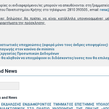
ρίες οι ενδιαφερόμενοι/ες μπορούν να απευθύνονται στη Γραμματε
ου Πανεπιστημίου Κρήτης στο τηλέφωνο: 2810 393505 , email:
rena
νες δηλώσεις θα πρέπει να είναι κατάλληλα υπογεγραμμένες μ
αραρτήματα της πρόσκλησης.
ρατιωτικές υποχρεώσεις (αφορά μόνο τους άνδρες υποψηφίους)
παγωγής στον κανόνα de minimis
ξεργασίας Προσωπικών Δεδομένων
 θα κληθούν να υπογράψουν οι διδάσκοντες/ουσες που θα επιλε
nd News
s and News
 ΕΚΔΗΛΩΣΗΣ ΕΝΔΙΑΦΕΡΟΝΤΟΣ ΤΜΗΜΑΤΟΣ ΕΠΙΣΤΗΜΗΣ ΥΠΟΛΟΓΙ
ΔΙΔΑΚΤΟΡΙΚΟΥ ΣΤΟ ΠΛΑΙΣΙΟ ΥΛΟΠΟΙΗΣΗΣ ΤΗΣ ΠΡΑΞΗΣ «ΑΠ