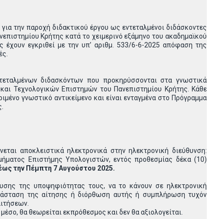
για την παροχή διδακτικού έργου ως εντεταλμένοι διδάσκοντες
επιστημίου Κρήτης κατά το χειμερινό εξάμηνο του ακαδημαϊκού
έχουν εγκριθεί με την υπ’ αριθμ. 533/6-6-2025 απόφαση της
ές.
εντεταλμένων διδασκόντων που προκηρύσσονται στα γνωστικά
 και Τεχνολογικών Επιστημών του Πανεπιστημίου Κρήτης. Κάθε
ιμένο γνωστικό αντικείμενο και είναι ενταγμένα στο Πρόγραμμα
.
εται αποκλειστικά ηλεκτρονικά στην ηλεκτρονική διεύθυνση:
μήματος Επιστήμης Υπολογιστών, εντός προθεσμίας δέκα (10)
έως την Πέμπτη 7 Αυγούστου 2025.
υσης της υποψηφιότητας τους, να το κάνουν σε ηλεκτρονική
ατάσταση της αίτησης ή διόρθωση αυτής ή συμπλήρωση τυχόν
αιτήσεων.
μέσο, θα θεωρείται εκπρόθεσμος και δεν θα αξιολογείται.