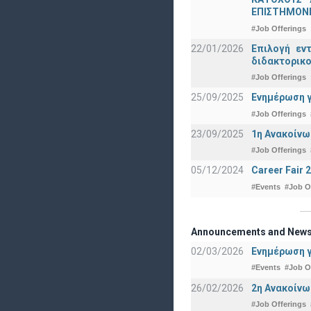
ΕΠΙΣΤΗΜΟΝΕ
#Job Offerings
22/01/2026
Επιλογή εν
διδακτορικο
#Job Offerings
25/09/2025
Ενημέρωση γ
#Job Offerings
23/09/2025
1η Ανακοίνω
#Job Offerings
05/12/2024
Career Fair 
#Events
#Job O
Announcements and New
02/03/2026
Ενημέρωση γ
#Events
#Job O
26/02/2026
2η Ανακοίνω
#Job Offerings