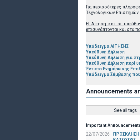
Για περισσότερες πληροφο
Τεχνολογικών Επιστημών τ
Η Αίτηση και οι υπεύθυ
επισυνάπτονται και στα π
Υπόδειγμα ΑΙΤΗΣΗΣ
Υπεύθυνη Δήλωση
Υπεύθυνη Δήλωση για στ
Υπεύθυνη Δήλωση περί υ
Έντυπο Ενημέρωσης Επε
Υπόδειγμα Σύμβασης που
Announcements a
See all tags
Important Announcement
22/07/2026
ΠΡΟΣΚΛΗΣΗ
ΚΑΤΟΧΟΥΣ 