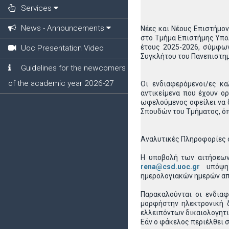
Services
News - Announcements
Νέες και Νέους Επιστήμο
στο Τμήμα Επιστήμης Υπο
έτους 2025-2026, σύμφων
Uoc Presentation Video
Συγκλήτου του Πανεπιστημ
Guidelines for the newcomers
of the academic year 2026-27
Οι ενδιαφερόμενοι/ες κ
αντικείμενα που έχουν ο
ωφελούμενος οφείλει να δ
Σπουδών του Τμήματος, ό
Αναλυτικές Πληροφορίες
Η υποβολή των αιτήσεων 
rena@csd.uoc.gr
υπόψη τ
ημερολογιακών ημερών απ
Παρακαλούνται οι ενδια
μορφήστην ηλεκτρονική 
ελλειπόντων δικαιολογητι
Εάν ο φάκελος περιέλθει σ