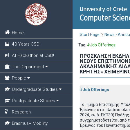
Home
Start Page
News - Anno
40 Years CSD!
Tag:
#Job Offerings
AI Hackathon at CSD!
ΠΡΟΣΚΛΗΣΗ ΕΚΔΗΛ
ΝΕΟΥΣ ΕΠΙΣΤΗΜΟΝΕ
ΑΚΑΔΗΜΑΪΚΗΣ ΔΙΔΑ
The Department
ΚΡΗΤΗΣ» ΧΕΙΜΕΡΙΝΟ
People
Undergraduate Studies
#Job Offerings
Postgraduate Studies
Το Τμήμα Επιστήμης Υπολ
Έρευνας στο πλαίσιο υλο
Research
2024, κωδ. ΕΚΠ30) Πράξης
συγχρηματοδοτείται από τ
Erasmus+ Mobility
Έρευνας του Πανεπιστημίο