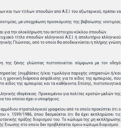
 και των τίτλων σπουδών από Α.Ε.Ι. του εξωτερικού, πρέπει να
ης ισοτιμίας, με υποχρέωση προσκόμισης της βεβαίωσης ισοτιμίας
αι για την ολοκλήρωση του αντίστοιχου κύκλου σπουδών.
χιακό τίτλο σπουδών ελληνικού Α.Ε.Ι. ή απολυτήριο ελληνικού
ληνικής Γλώσσας, από το οποίο θα αποδεικνύεται η πλήρης γνώση
ση της ξένης γλώσσας πιστοποιείται σύμφωνα με τον οδηγό
πηρεσίας (συμβάσεις ή/και τιμολόγια παροχής υπηρεσιών ή/και
 η χρονική διάρκεια ασφάλισης για το είδος της εμπειρίας, που
ο είδος της εμπειρίας και τα καθήκοντα. Επίσης, πιστοποιητικά
λληνικής ιθαγένειας. Προκειμένου για πολίτες κρατών-μελών της
α του οποίου έχει ο υποψήφιος.
αρμόδιου στρατολογικού γραφείου από το οποίο προκύπτει ότι ο
υ ν. 1599/1986, όπου δεσμεύεται ότι θα έχει εκπληρώσει τις
πρυτανικής πράξης διορισμού του. Το κώλυμα της μη εκπλήρωσης
ς Ένωσης στο οποίο δεν προβλέπεται όμοιο κώλυμα διορισμού.