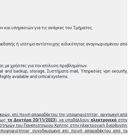
 και υπηρεσιών για τις ανάγκες του Τμήματος.
εδαπής ή ισότιμο αντίστοιχης ειδικότητας αναγνωρισμένου από
ίας με χρήστες για την επίλυση προβλημάτων.
al and backup, storage, Συστήματα mail, Υπηρεσίες vpn security,
ghly available and critical systems.
μερών, επί ποινή απαραδέκτου της υποψηφιότητας, αρχόμενη από
 έως
τη Δευτέρα 20/11/2023
), να υποβάλλουν
ηλεκτρονικά
στην
στημών του Πανεπιστημίου Κρήτης στην ηλεκτρονική διεύθυνση:
υποψηφιότητας συνοδευόμενη επί ποινή απαραδέκτου από τα