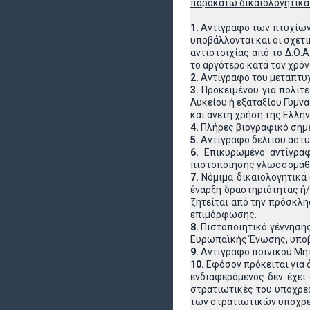
παρακάτω δικαιολογητικά
1.
Αντίγραφο των πτυχίων 
υποβάλλονται και οι σχετι
αντιστοιχίας από το Δ.Ο.Α
το αργότερο κατά τον χρόν
2.
Αντίγραφο του μεταπτυχ
3.
Προκειμένου για πολίτ
Λυκείου ή εξαταξίου Γυμν
και άνετη χρήση της Ελλη
4.
Πλήρες βιογραφικό σημ
5.
Αντίγραφο δελτίου αστυ
6.
Επικυρωμένο αντίγρα
πιστοποίησης γλωσσομάθε
7.
Νόμιμα δικαιολογητικά
έναρξη δραστηριότητας ή/
ζητείται από την πρόσκλη
επιμόρφωσης.
8.
Πιστοποιητικό γέννησης
Ευρωπαϊκής Ένωσης, υποβά
9.
Αντίγραφο ποινικού Μητ
10.
Εφόσον πρόκειται για 
ενδιαφερόμενος δεν έχει
στρατιωτικές του υποχρεώ
των στρατιωτικών υποχρεώ