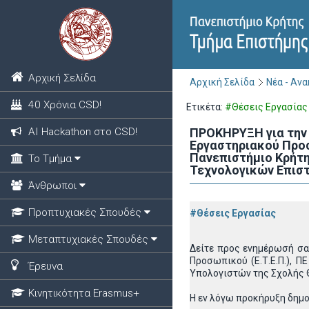
Αρχική Σελίδα
Αρχική Σελίδα
Νέα - Αν
40 Χρόνια CSD!
Ετικέτα:
#Θέσεις Εργασίας
ΑΙ Hackathon στο CSD!
ΠΡΟΚΗΡΥΞΗ για την 
Εργαστηριακού Προσω
Πανεπιστήμιο Κρήτη
Το Τμήμα
Τεχνολογικών Επισ
Άνθρωποι
Προπτυχιακές Σπουδές
#Θέσεις Εργασίας
Μεταπτυχιακές Σπουδές
Δείτε προς ενημέρωσή σ
Προσωπικού (Ε.Τ.Ε.Π.), Π
Έρευνα
Υπολογιστών της Σχολής 
Κινητικότητα Erasmus+
Η εν λόγω προκήρυξη δημ