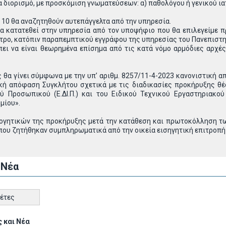
 διορισμό, με προσκόμιση γνωματεύσεων: α) παθολόγου ή γενικού ιατ
ι 10 θα αναζητηθούν αυτεπάγγελτα από την υπηρεσία.
θα κατατεθεί στην υπηρεσία από τον υποψήφιο που θα επιλεγείμε
ατρο, κατόπιν παραπεμπτικού εγγράφου της υπηρεσίας του Πανεπιστη
πει να είναι θεωρημένα επίσημα από τις κατά νόμο αρμόδιες αρχές
ς θα γίνει σύμφωνα με την υπ’ αριθμ. 8257/11-4-2023 κανονιστική 
κή απόφαση Συγκλήτου σχετικά με τις διαδικασίες προκήρυξης θέσ
ύ Προσωπικού (Ε.ΔΙ.Π.) και του Ειδικού Τεχνικού Εργαστηριακού
μίου».
γητικών της προκήρυξης μετά την κατάθεση και πρωτοκόλληση των
που ζητήθηκαν συμπληρωματικά από την οικεία εισηγητική επιτροπή
 Νέα
κέτες
 και Νέα