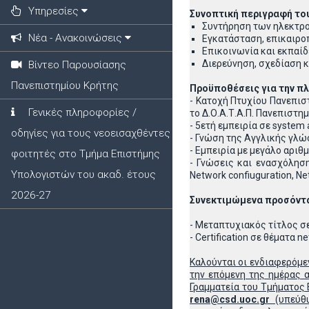
Υπηρεσίες
Συνοπτική περιγραφή το
Συντήρηση των ηλεκτρο
Νέα - Ανακοινώσεις
Εγκατάσταση, επικαιρο
Επικοινωνία και εκπαί
Διερεύνηση, σχεδίαση 
Βίντεο Παρουσίασης
Πανεπιστημίου Κρήτης
Προϋποθέσεις για την π
- Κατοχή Πτυχίου Πανεπι
Γενικές πληροφορίες /
το Δ.Ο.Α.Τ.Α.Π. Πανεπιστη
- 5ετή εμπειρία σε system 
οδηγίες για τους νεοεισαχθέντες
- Γνώση της Αγγλικής γλ
- Εμπειρία με μεγάλο αριθ
φοιτητές στο Τμήμα Επιστήμης
- Γνώσεις και ενασχόληση 
Υπολογιστών του ακαδ. έτους
Νetwork confiuguration, Ne
2026-27
Συνεκτιμώμενα προσόντ
- Μεταπτυχιακός τίτλος σ
- Certification σε θέματα n
Καλούνται οι ενδιαφερόμε
την επόμενη της ημέρας 
Γραμματεία του Τμήματος
rena@csd.uoc.gr
(υπεύθυ