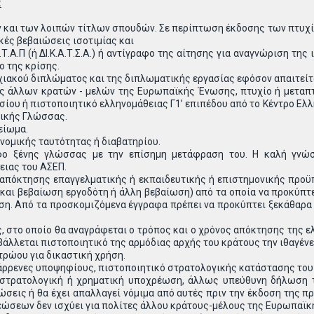
:
και των λοιπών τίτλων σπουδών. Σε περίπτωση έκδοσης των πτυχίων
κές βεβαιώσεις ισοτιμίας και
.Τ.Α.Π (ή ΔΙ.Κ.Α.Τ.Σ.Α.) ή αντίγραφο της αίτησης για αναγνώριση τ
ο της κρίσης.
ιακού διπλώματος και της διπλωματικής εργασίας εφόσον απαιτείτ
ες άλλων κρατών - μελών της Ευρωπαϊκής Ένωσης, πτυχίο ή μεταπτυ
ασίου ή πιστοποιητικό ελληνομάθειας Γ1’ επιπέδου από το Κέντρο Ελ
νικής Γλώσσας.
είωμα.
νομικής ταυτότητας ή διαβατηρίου.
φο ξένης γλώσσας με την επίσημη μετάφραση του. Η καλή γνώ
ιας του ΑΣΕΠ.
 απόκτησης επαγγελματικής ή εκπαιδευτικής ή επιστημονικής προϋ
και βεβαίωση εργοδότη ή άλλη βεβαίωση) από τα οποία να προκύπτει
ση. Από τα προσκομιζόμενα έγγραφα πρέπει να προκύπτει ξεκάθαρα τ
, στο οποίο θα αναγράφεται ο τρόπος και ο χρόνος απόκτησης της ε
λλεται πιστοποιητικό της αρμόδιας αρχής του κράτους την ιθαγένει
ρώου για δικαστική χρήση.
άρρενες υποψηφίους, πιστοποιητικό στρατολογικής κατάστασης του 
 στρατολογική ή χρηματική υποχρέωση, άλλως υπεύθυνη δήλωση το
σεις ή θα έχει απαλλαγεί νόμιμα από αυτές πριν την έκδοση της 
σεων δεν ισχύει για πολίτες άλλου κράτους-μέλους της Ευρωπαϊκή