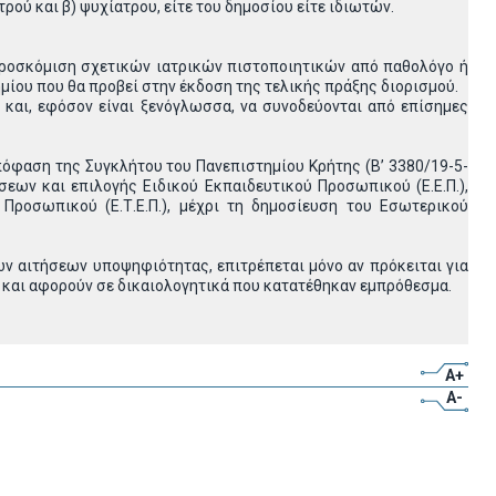
ρού και β) ψυχίατρου, είτε του δημοσίου είτε ιδιωτών.
 προσκόμιση σχετικών ιατρικών πιστοποιητικών από παθολόγο ή
μίου που θα προβεί στην έκδοση της τελικής πράξης διορισμού.
 και, εφόσον είναι ξενόγλωσσα, να συνοδεύονται από επίσημες
απόφαση της Συγκλήτου του Πανεπιστημίου Κρήτης (Β’ 3380/19-5-
εων και επιλογής Ειδικού Εκπαιδευτικού Προσωπικού (Ε.Ε.Π.),
 Προσωπικού (Ε.Τ.Ε.Π.), μέχρι τη δημοσίευση του Εσωτερικού
 αιτήσεων υποψηφιότητας, επιτρέπεται μόνο αν πρόκειται για
 και αφορούν σε δικαιολογητικά που κατατέθηκαν εμπρόθεσμα.
A+
A-