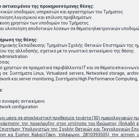
υ αντικειμένου της προκηρυσσόμενης θέσης:
νικών υποδομών, υπηρεσιών και εργαστηρίων του Τμήματος.
ποίηση λογισμικού και επίλυση προβλημάτων.
δευση χρηστών των υποδομών του Τμήματος.
και υλοποίηση αποδοτικών λύσεων σε θέματα ηλεκτρονικών υποδομών
λήρωση της θέσης:
στημιακής Εκπαίδευσης Τμημάτων Σχολής Θετικών Επιστημών της ημ
μίου της αλλοδαπής, σχετικό με το γνωστικό αντικείμενο της θέσης.
administration
ώσσας
μό χρηστών σε πραγματικά περιβάλλοντα IT και σε θέματα επικοινων
σε: Συστήματα Linux, Virtualized servers, Networked storage, archiv
twork και server monitoring, Συστήματα High Performance Computing, hi
α:
ε συναφές αντικείμενο
etwork configuration
νοι μέσα σε αποκλειστική προθεσμία τριάντα (30) ημερολογιακών η
ανάρτησης της προκήρυξης στον ιστότοπο του Ιδρύματος (δηλαδή
 Επιστήμης Υπολογιστών της Σχολής Θετικών και Τεχνολογικών Επι
νη κα Ειρήνη Καλαϊτζάκη, τηλέφωνο: 2810393505) την αίτηση 