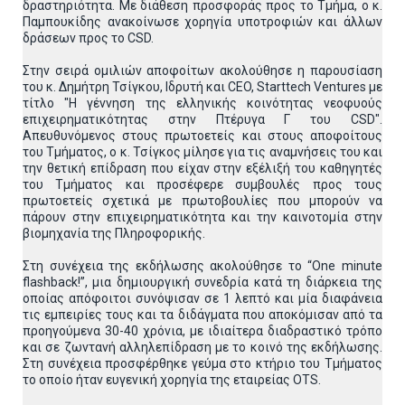
δραστηριότητα. Με διάθεση προσφοράς προς το Τμήμα, ο κ.
Παμπουκίδης ανακοίνωσε χορηγία υποτροφιών και άλλων
δράσεων προς το CSD.
Στην σειρά ομιλιών αποφοίτων ακολούθησε η παρουσίαση
του κ. Δημήτρη Τσίγκου, Ιδρυτή και CEO, Starttech Ventures με
τίτλο "Η γέννηση της ελληνικής κοινότητας νεοφυούς
επιχειρηματικότητας στην Πτέρυγα Γ του CSD".
Απευθυνόμενος στους πρωτοετείς και στους αποφοίτους
του Τμήματος, ο κ. Τσίγκος μίλησε για τις αναμνήσεις του και
την θετική επίδραση που είχαν στην εξέλιξή του καθηγητές
του Τμήματος και προσέφερε συμβουλές προς τους
πρωτοετείς σχετικά με πρωτοβουλίες που μπορούν να
πάρουν στην επιχειρηματικότητα και την καινοτομία στην
βιομηχανία της Πληροφορικής.
Στη συνέχεια της εκδήλωσης ακολούθησε το “One minute
flashback!”, μια δημιουργική συνεδρία κατά τη διάρκεια της
οποίας απόφοιτοι συνόψισαν σε 1 λεπτό και μία διαφάνεια
τις εμπειρίες τους και τα διδάγματα που αποκόμισαν από τα
προηγούμενα 30-40 χρόνια, με ιδιαίτερα διαδραστικό τρόπο
και σε ζωντανή αλληλεπίδραση με το κοινό της εκδήλωσης.
Στη συνέχεια προσφέρθηκε γεύμα στο κτήριο του Τμήματος
το οποίο ήταν ευγενική χορηγία της εταιρείας OTS.