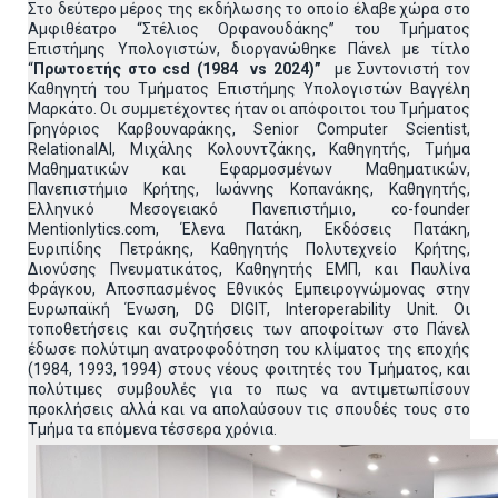
Στο δεύτερο μέρος της εκδήλωσης το οποίο έλαβε χώρα στο
Αμφιθέατρο “Στέλιος Ορφανουδάκης” του Τμήματος
Επιστήμης Υπολογιστών, διοργανώθηκε Πάνελ με τίτλο
“
Πρωτοετής στο csd (1984 vs 2024)”
με Συντονιστή τον
Καθηγητή του Τμήματος Επιστήμης Υπολογιστών Βαγγέλη
Μαρκάτο. Οι συμμετέχοντες ήταν οι απόφοιτοι του Τμήματος
Γρηγόριος Καρβουναράκης, Senior Computer Scientist,
RelationalAI, Μιχάλης Κολουντζάκης, Καθηγητής, Τμήμα
Μαθηματικών και Εφαρμοσμένων Μαθηματικών,
Πανεπιστήμιο Κρήτης, Ιωάννης Κοπανάκης, Καθηγητής,
Ελληνικό Μεσογειακό Πανεπιστήμιο, co-founder
Mentionlytics.com, Έλενα Πατάκη, Εκδόσεις Πατάκη,
Ευριπίδης Πετράκης, Καθηγητής Πολυτεχνείο Κρήτης,
Διονύσης Πνευματικάτος, Καθηγητής ΕΜΠ, και Παυλίνα
Φράγκου, Αποσπασμένος Εθνικός Εμπειρογνώμονας στην
Ευρωπαϊκή Ένωση, DG DIGIT, Interoperability Unit. Οι
τοποθετήσεις και συζητήσεις των αποφοίτων στο Πάνελ
έδωσε πολύτιμη ανατροφοδότηση του κλίματος της εποχής
(1984, 1993, 1994) στους νέους φοιτητές του Τμήματος, και
πολύτιμες συμβουλές για το πως να αντιμετωπίσουν
προκλήσεις αλλά και να απολαύσουν τις σπουδές τους στο
Τμήμα τα επόμενα τέσσερα χρόνια.