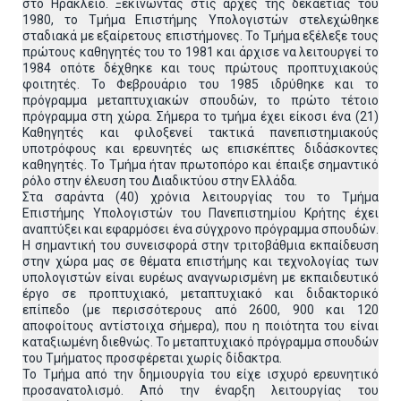
στο Ηράκλειο. Ξεκινώντας στις αρχές της δεκαετίας του
1980, το Τμήμα Επιστήμης Υπολογιστών στελεχώθηκε
σταδιακά με εξαίρετους επιστήμονες. Το Τμήμα εξέλεξε τους
πρώτους καθηγητές του το 1981 και άρχισε να λειτουργεί το
1984 οπότε δέχθηκε και τους πρώτους προπτυχιακούς
φοιτητές. Το Φεβρουάριο του 1985 ιδρύθηκε και το
πρόγραμμα μεταπτυχιακών σπουδών, το πρώτο τέτοιο
πρόγραμμα στη χώρα. Σήμερα το τμήμα έχει είκοσι ένα (21)
Καθηγητές και φιλοξενεί τακτικά πανεπιστημιακούς
υποτρόφους και ερευνητές ως επισκέπτες διδάσκοντες
καθηγητές. Το Τμήμα ήταν πρωτοπόρο και έπαιξε σημαντικό
ρόλο στην έλευση του Διαδικτύου στην Ελλάδα.
Στα σαράντα (40) χρόνια λειτουργίας του το Τμήμα
Επιστήμης Υπολογιστών του Πανεπιστημίου Κρήτης έχει
αναπτύξει και εφαρμόσει ένα σύγχρονο πρόγραμμα σπουδών.
Η σημαντική του συνεισφορά στην τριτοβάθμια εκπαίδευση
στην χώρα μας σε θέματα επιστήμης και τεχνολογίας των
υπολογιστών είναι ευρέως αναγνωρισμένη με εκπαιδευτικό
έργο σε προπτυχιακό, μεταπτυχιακό και διδακτορικό
επίπεδο (με περισσότερους από 2600, 900 και 120
αποφοίτους αντίστοιχα σήμερα), που η ποιότητα του είναι
καταξιωμένη διεθνώς. Το μεταπτυχιακό πρόγραμμα σπουδών
του Τμήματος προσφέρεται χωρίς δίδακτρα.
Το Τμήμα από την δημιουργία του είχε ισχυρό ερευνητικό
προσανατολισμό. Από την έναρξη λειτουργίας του