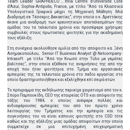
Team Leader GRAPHDECO , Inria Centre d'Université Côte
d'Azur, Sophia-Antipolis, France, με τίτλο “Από τα Κλασσικά
Υπολογιστικά Γραφικά μέχρι τη Μηχανική Μάθηση: Μιά
Διαδρομή σε Τέσσερις Δεκαετίες”, στην οποία ο κ. Δρεττάκης
έκανε μια αναδρομή των ερευνητικών αποτελεσμάτων της
ομάδας του τα τελευταία χρόνια και προσέφερε χρήσιμες
συμβουλές στους πρωτοετείς φοιτητές για την ακαδημαϊκή
τους εξέλιξη.
Στη συνέχεια ακολούθησε ομιλία από την απόφοιτο κα. Ξένη
Ασημακοπούλου, Senior IT Business Analyst @ Netcompany-
Intrasoft με τίτλο "Από την Κνωσό στην Τύλο με γεμάτες
βαλίτσες", στην οποία εξέθεσε τις αναμνήσεις της από την
εποχή που ήταν φοιτήτρια στο Τμήμα και εργασιακές
εμπειρίες της τα τελευταία χρόνια στο πεδίο εργασίας στο
οποίο δραστηριοποιήθηκε και εξελίχθηκε επί σειρά ετών.
Το πρόγραμμα της εκδήλωσης περιείχε χαιρετισμό από τον κ.
Σπύρο Παμπουκίδη, CEO της εταιρείας OTS και απόφοιτο της
τάξης του 1984, ο οποίος ανέφερε πολλές και
ενδιαφέρουσες εμπειρίες του από τον πρώτο χρόνο
λειτουργίας του Τμήματος και την εμπειρία και τις
συγκινήσεις του να είναι κάποιος φοιτητής στο CSD τότε
καθώς και της εξέλιξης μιας ομάδας αποφοίτων στην οποία
συμμετείχε σε μια επιτυχημένη επιχειρηματική