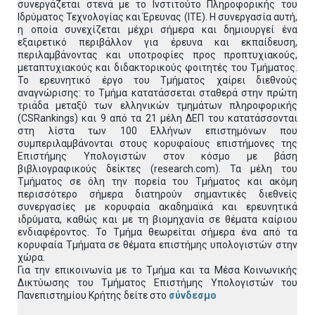
συνεργάζεται στενά με το Ινστιτούτο Πληροφορικής του
Ιδρύματος Τεχνολογίας και Έρευνας (ΙΤΕ). Η συνεργασία αυτή,
η οποία συνεχίζεται μέχρι σήμερα και δημιουργεί ένα
εξαιρετικό περιβάλλον για έρευνα και εκπαίδευση,
περιλαμβάνοντας και υποτροφίες προς προπτυχιακούς,
μεταπτυχιακούς και διδακτορικούς φοιτητές του Τμήματος.
Το ερευνητικό έργο του Τμήματος χαίρει διεθνούς
αναγνώρισης: το Τμήμα κατατάσσεται σταθερά στην πρώτη
τριάδα μεταξύ των ελληνικών τμημάτων πληροφορικής
(CSRankings) και 9 από τα 21 μέλη ΔΕΠ του κατατάσσονται
στη λίστα των 100 Ελλήνων επιστημόνων που
συμπεριλαμβάνονται στους κορυφαίους επιστήμονες της
Επιστήμης Υπολογιστών στον κόσμο με βάση
βιβλιογραφικούς δείκτες (research.com). Τα μέλη του
Τμήματος σε όλη την πορεία του Τμήματος και ακόμη
περισσότερο σήμερα διατηρούν σημαντικές διεθνείς
συνεργασίες με κορυφαία ακαδημαϊκά και ερευνητικά
ιδρύματα, καθώς και με τη βιομηχανία σε θέματα καίριου
ενδιαφέροντος. Το Τμήμα θεωρείται σήμερα ένα από τα
κορυφαία Τμήματα σε θέματα επιστήμης υπολογιστών στην
χώρα.
Για την επικοινωνία με το Τμήμα και τα Μέσα Κοινωνικής
Δικτύωσης του Τμήματος Επιστήμης Υπολογιστών του
Πανεπιστημίου Κρήτης δείτε στο
σύνδεσμο