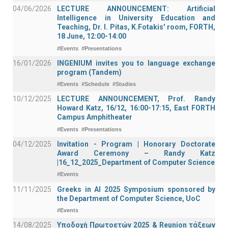
04/06/2026
LECTURE ANNOUNCEMENT: Artificial
Intelligence in University Education and
Teaching, Dr. I. Pitas, K.Fotakis' room, FORTH,
18 June, 12:00-14:00
#Events
#Presentations
16/01/2026
INGENIUM invites you to language exchange
program (Tandem)
#Events
#Schedule
#Studies
10/12/2025
LECTURE ANNOUNCEMENT, Prof. Randy
Howard Katz, 16/12, 16:00-17:15, East FORTH
Campus Amphitheater
#Events
#Presentations
04/12/2025
Invitation - Program | Honorary Doctorate
Award Ceremony – Randy Katz
|16_12_2025_Department of Computer Science
#Events
11/11/2025
Greeks in AI 2025 Symposium sponsored by
the Department of Computer Science, UoC
#Events
14/08/2025
Υποδοχή Πρωτοετών 2025 & Reunion τάξεων