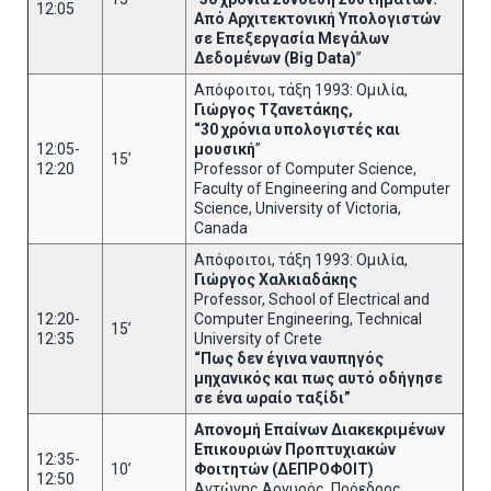
12:05
Από Αρχιτεκτονική Υπολογιστών
σε Επεξεργασία Μεγάλων
Δεδομένων (Big Data)
”
Απόφοιτοι, τάξη 1993: Ομιλία,
Γιώργος Τζανετάκης,
“30 χρόνια υπολογιστές και
12:05-
μουσική
”
15’
12:20
Professor of Computer Science,
Faculty of Engineering and Computer
Science, University of Victoria,
Canada
Απόφοιτοι, τάξη 1993: Ομιλία,
Γιώργος Χαλκιαδάκης
Professor, School of Electrical and
12:20-
Computer Engineering, Technical
15’
12:35
University of Crete
“Πως δεν έγινα ναυπηγός
μηχανικός και πως αυτό οδήγησε
σε ένα ωραίο ταξίδι”
Απονομή Επαίνων Διακεκριμένων
Επικουριών Προπτυχιακών
12:35-
10’
Φοιτητών (ΔΕΠΡΟΦΟΙΤ)
12:50
Αντώνης Αργυρός, Πρόεδρος