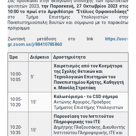
Σας προσκαλεί στην εκδήλωση υποδοχής των πρωτοετών
φοιτητών 2023,
την Παρασκευή, 27 Οκτωβρίου 2023 στις
10:00 το πρωί στο Αμφιθέατρο "Στέλιος Ορφανουδάκης"
στο Τμήμα Επιστήμης Υπολογιστών στην
Πανεπιστημιούπολη Βουτών και σύμφωνα με το παρακάτω
πρόγραμμα:
Ζωντανή μετάδοση στο link
https://uoc-
gr.zoom.us/j/88410785860
Ώρα
Διάρκεια
Δραστηριότητα
Χαιρετισμός από τον Κοσμήτορα
της Σχολής Θετικών και
10:00-
5’
Τεχνολογικών Επιστημών του
10:05
Πανεπιστημίου Κρήτης, Καθηγητή
κ. Μανόλη Στρατάκη
Καλωσόρισμα - το
CSD
σήμερα
10:05-
15’
Αντώνης Αργυρός, Πρόεδρος
10:20
Τμήματος Επιστήμης Υπολογιστών
Παρουσίαση του Ινστιτούτου
Πληροφορικής του ΙΤΕ
10:20-
Δημήτρης Πλεξουσάκης, Διευθυντής
15’
10:35
Ινστιτούτου Πληροφορικής, ΙΤΕ και