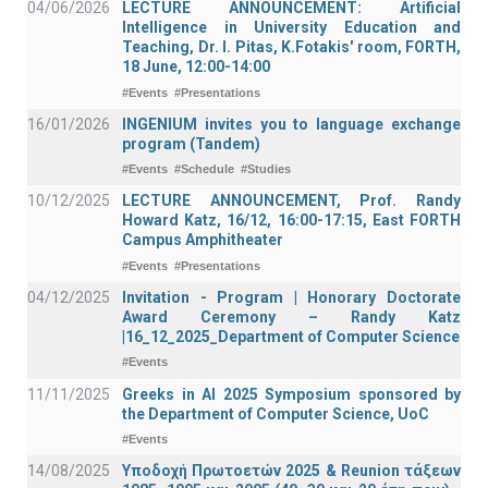
04/06/2026
LECTURE ANNOUNCEMENT: Artificial
Intelligence in University Education and
Teaching, Dr. I. Pitas, K.Fotakis' room, FORTH,
18 June, 12:00-14:00
#Events
#Presentations
16/01/2026
INGENIUM invites you to language exchange
program (Tandem)
#Events
#Schedule
#Studies
10/12/2025
LECTURE ANNOUNCEMENT, Prof. Randy
Howard Katz, 16/12, 16:00-17:15, East FORTH
Campus Amphitheater
#Events
#Presentations
04/12/2025
Invitation - Program | Honorary Doctorate
Award Ceremony – Randy Katz
|16_12_2025_Department of Computer Science
#Events
11/11/2025
Greeks in AI 2025 Symposium sponsored by
the Department of Computer Science, UoC
#Events
14/08/2025
Υποδοχή Πρωτοετών 2025 & Reunion τάξεων