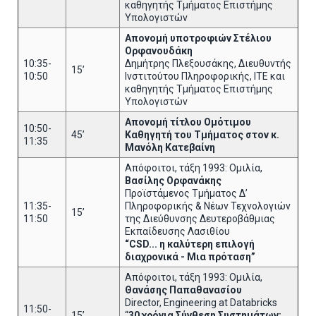
καθηγητής Τμήματος Επιστήμης
Υπολογιστών
Απονομή υποτροφιών Στέλιου
Ορφανουδάκη
10:35-
Δημήτρης Πλεξουσάκης, Διευθυντής
15’
10:50
Ινστιτούτου Πληροφορικής, ΙΤΕ και
καθηγητής Τμήματος Επιστήμης
Υπολογιστών
Απονομή τίτλου Ομότιμου
10:50-
45’
Καθηγητή του Τμήματος στον κ.
11:35
Μανόλη Κατεβαίνη
Απόφοιτοι, τάξη 1993: Ομιλία,
Βασίλης Ορφανάκης
Προϊστάμενος Τμήματος Δ’
11:35-
Πληροφορικής & Νέων Τεχνολογιών
15’
11:50
της Διεύθυνσης Δευτεροβάθμιας
Εκπαίδευσης Λασιθίου
“
CSD
... η καλύτερη επιλογή
διαχρονικά - Μια πρόταση”
Απόφοιτοι, τάξη 1993: Ομιλία,
Θανάσης Παπαθανασίου
Director, Engineering at Databricks
11:50-
15’
“
30 χρόνια Σύνθεση Συστημάτων: