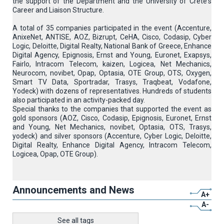
the support of the Department and the University of Crete's
Career and Liaison Structure.
A total of 35 companies participated in the event (Accenture,
AnixeNet, ANTISE, AOZ, Bizrupt, CeHA, Cisco, Codasip, Cyber
Logic, Deloitte, Digital Realty, National Bank of Greece, Enhance
Digital Agency, Epignosis, Ernst and Young, Euronet, Exapsys,
Fairlo, Intracom Telecom, kaizen, Logicea, Net Mechanics,
Neurocom, novibet, Opap, Optasia, OTE Group, OTS, Oxygen,
Smart TV Data, Sportradar, Trasys, Traqbeat, Vodafone,
Yodeck) with dozens of representatives. Hundreds of students
also participated in an activity-packed day.
Special thanks to the companies that supported the event as
gold sponsors (AOZ, Cisco, Codasip, Epignosis, Euronet, Ernst
and Young, Net Mechanics, novibet, Optasia, OTS, Trasys,
yodeck) and silver sponsors (Accenture, Cyber Logic, Deloitte,
Digital Realty, Enhance Digital Agency, Intracom Telecom,
Logicea, Opap, OTE Group).
Announcements and News
A+
A-
See all tags