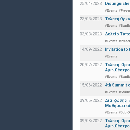
25/04/2023
Distinguishe
#Events
#Prese
23/03/2023
Τελετή Ορκω
#Events
#Studi
03/03/2023
Δελτίο Τύπο
#Events
#Prese
14/09/2022
Invitation to 
#Events
20/07/2022
Τελετή Ορκ
Αμφιθέατρο
#Events
#Studi
15/06/2022
4th Summit o
#Events
#Studi
09/05/2022
Δια ζώσης 
Μαθηματικώ
#Events
#Job O
09/03/2022
Τελετή Ορκ
Αμφιθέατρο