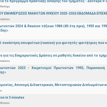
ια το πρόγραμμα πρακτικής άσκησης του τμήματος - Δευτέρα 9-
fferings
ΟΥ ΕΝΗΜΕΡΩΣΕΙΣ ΜΑΘΗΤΩΝ ΛΥΚΕΙΟΥ 2025-2026 ΕΒΔΟΜΑΔΑ ΕΠΙΣΚΕ
ntations
τοετών 2024 & Reunion τάξεων 1984 (40 έτη πριν), 1993 και 19
ίδης»
4: συνάντηση αποφοίτων (reunion) για φοιτητές-φοιτήτριες που ει
υ για τις Ενημερωτικές Δράσεις σε μαθητές Λυκείου από το τμή
ntations
ωτοετών 2023 - Χαιρετισμοί Πρωτοετών 1993, Παρασκευή 2
ης»
μοσίας, Απονομή Διδακτορικών, Μεταπτυχιακών Διπλωμάτων και 
es
ion in 3 minutes
#Events