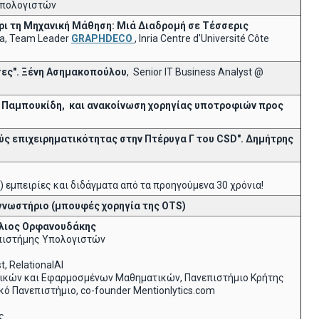
Υπολογιστών
χρι τη Μηχανική Μάθηση: Μιά Διαδρομή σε Τέσσερις
ria, Team Leader
GRAPHDECO
, Inria Centre d'Université Côte
σες".
Ξένη Ασημακοπούλου
, Senior IT Business Analyst @
ρο Παμπουκίδη, και ανακοίνωση χορηγίας υποτροφιών προς
ούς επιχειρηματικότητας στην Πτέρυγα Γ του CSD". Δημήτρης
) εμπειρίες και διδάγματα από τα προηγούμενα 30 χρόνια!
γνωστήριο (μπουφές χορηγία της
OTS
)
έλιος Ορφανουδάκης
Επιστήμης Υπολογιστών
t, RelationalAI
τικών και Εφαρμοσμένων Μαθηματικών, Πανεπιστήμιο Κρήτης
κό Πανεπιστήμιο, co-founder Mentionlytics.com
ς