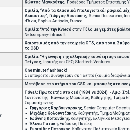
Κώστας Μαγκούτης
, Πρόεδρος Τμήματος Επιστήμης 
Ομιλία, “Από τα Κλασσικά Υπολογιστικά Γραφικά μέ
Δεκαετίες”, Γιώργος Δρετάκης,
Senior Researcher, In
d'Azur, Sophia-Antipolis, France
Ομιλία: "Από την Κνωσό στην Τύλο με γεμάτες βαλίτ
Netcompany-Intrasoft
Χαιρετισμός από την εταιρεία
OTS
, από τον κ. Σπύ
το
CSD
Ομιλία: "Η γέννηση της ελληνικής κοινότητας νεοφυ
Τσίγκος
, Ιδρυτής και CEO, Starttech Ventures
One
minute
flashback
!
Οι απόφοιτοι συνοψίζουν σε 1 λεπτό (και μία διαφάνεια
Μετάβαση στο κτήριο του
CSD
και μπουφές στο ανα
Πάνελ: Πρωτοετής στο
csd
(1984
vs
2024) - Αμφ. Στ
Συντονιστής : Βαγγέλης Μαρκάτος, Καθηγητής, Τμήμα 
Συμμετέχοντες:
Γρηγόριος Καρβουναράκης
, Senior Computer Scientis
Μιχάλης Κολουντζάκης
, Καθηγητής, Τμήμα Μαθημα
’
Ιωάννης Κοπανάκης
, Καθηγητής, Ελληνικό Μεσογεια
Έλενα Πατάκη,
Εκδόσεις Πατάκη
Ευριπίδης Πετράκης,
Καθηγητής Πολυτεχνείο Κρήτη