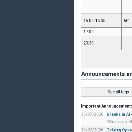
15:05-16:05
60’
17:00
20:30
Announcements a
See all tags
Important Announcement
15/07/2026
Greeks in AI
#Distinctions
#
10/07/2026
Τελετή Ορκω