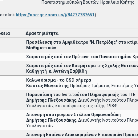
Πανεπιστημιούπολη Βουτών, Ηράκλειο Κρήτης
στο link
https://uoc-gr.zoom.us/j/84277787651
)
ρκεια
Δραστηριότητα
Προσέλευση στο Αμφιθέατρο "Ν. Πετρίδης" στο κτί
Μαθηματικών
Χαιρετισμός από τον Πρύτανη του Πανεπιστημίου Κρή
Χαιρετισμός από τον Κοσμήτορα της Σχολής Θετικών
Καθηγητή κ. Αντώνη Σαββίδη
Καλωσόρισμα - το
CSD
σήμερα
Κώστας Μαγκούτης
, Πρόεδρος Τμήματος Επιστήμης 
Παρουσίαση του Ινστιτούτου Πληροφορικής του ΙΤΕ
Δημήτρης Πλεξουσάκης
, Διευθυντής Ινστιτούτου Πλη
Υπολογιστών, και απόφοιτος της τάξης 1984!
Απονομή υποτροφιών Στέλιου Ορφανουδάκη
Δημήτρης Πλεξουσάκης
, Διευθυντής Ινστιτούτου Πλη
Υπολογιστών
Απονομή Επαίνων Διακεκριμένων Επικουριών Προπ