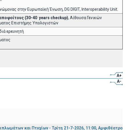
μονας στην Ευρωπαϊκή Ένωση, DG DIGIT, Interoperability Unit.
 αποφοίτους (30-40
years
checkup
)
, Αίθουσα Γενικών
ήματος Επιστήμης Υπολογιστών
διά ερευνητή
ήματος
A+
A-
λωμάτων και Πτυχίων - Τρίτη 21-7-2026, 11:00, Αμφιθέατρο