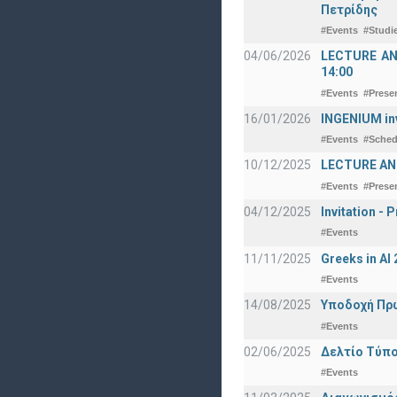
Πετρίδης
#Events
#Studi
04/06/2026
LECTURE ANNO
14:00
#Events
#Prese
16/01/2026
INGENIUM in
#Events
#Sched
10/12/2025
LECTURE ANN
#Events
#Prese
04/12/2025
Invitation -
#Events
11/11/2025
Greeks in A
#Events
14/08/2025
Υποδοχή Πρωτ
#Events
02/06/2025
Δελτίο Τύπο
#Events