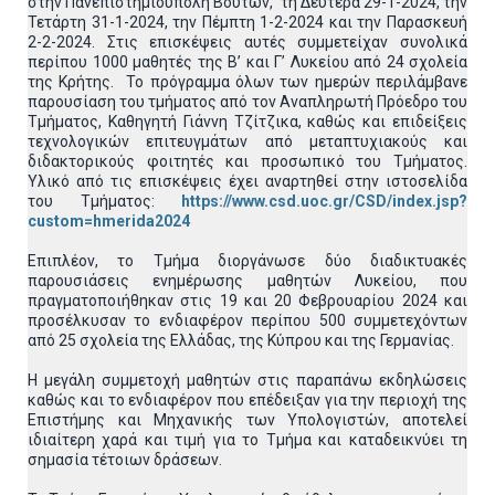
στην Πανεπιστημιούπολη Βουτών, τη Δευτέρα 29-1-2024, την
Τετάρτη 31-1-2024, την Πέμπτη 1-2-2024 και την Παρασκευή
2-2-2024. Στις επισκέψεις αυτές συμμετείχαν συνολικά
περίπου 1000 μαθητές της Β’ και Γ’ Λυκείου από 24 σχολεία
της Κρήτης. Το πρόγραμμα όλων των ημερών περιλάμβανε
παρουσίαση του τμήματος από τον Αναπληρωτή Πρόεδρο του
Τμήματος, Καθηγητή Γιάννη Τζίτζικα, καθώς και επιδείξεις
τεχνολογικών επιτευγμάτων από μεταπτυχιακούς και
διδακτορικούς φοιτητές και προσωπικό του Τμήματος.
Υλικό από τις επισκέψεις έχει αναρτηθεί στην ιστοσελίδα
του Τμήματος:
https://www.csd.uoc.gr/CSD/index.jsp?
custom=hmerida2024
Επιπλέον, το Τμήμα διοργάνωσε δύο διαδικτυακές
παρουσιάσεις ενημέρωσης μαθητών Λυκείου, που
πραγματοποιήθηκαν στις 19 και 20 Φεβρουαρίου 2024 και
προσέλκυσαν το ενδιαφέρον περίπου 500 συμμετεχόντων
από 25 σχολεία της Ελλάδας, της Κύπρου και της Γερμανίας.
Η μεγάλη συμμετοχή μαθητών στις παραπάνω εκδηλώσεις
καθώς και το ενδιαφέρον που επέδειξαν για την περιοχή της
Επιστήμης και Μηχανικής των Υπολογιστών, αποτελεί
ιδιαίτερη χαρά και τιμή για το Τμήμα και καταδεικνύει τη
σημασία τέτοιων δράσεων.