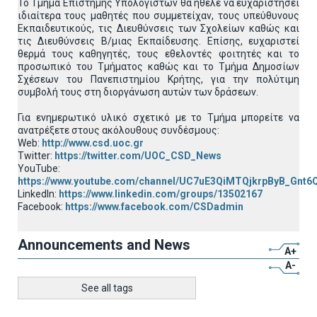
Το Τμήμα Επιστήμης Υπολογιστών θα ήθελε να ευχαριστήσει
ιδιαίτερα τους μαθητές που συμμετείχαν, τους υπεύθυνους
Εκπαιδευτικούς, τις Διευθύνσεις των Σχολείων καθώς και
τις Διευθύνσεις Β/μιας Εκπαίδευσης. Επίσης, ευχαριστεί
θερμά τους καθηγητές, τους εθελοντές φοιτητές και το
προσωπικό του Τμήματος καθώς και το Τμήμα Δημοσίων
Σχέσεων του Πανεπιστημίου Κρήτης, για την πολύτιμη
συμβολή τους στη διοργάνωση αυτών των δράσεων.
Για ενημερωτικό υλικό σχετικό με το Τμήμα μπορείτε να
ανατρέξετε στους ακόλουθους συνδέσμους:
Web:
http://www.csd.uoc.gr
Twitter:
https://twitter.com/UOC_CSD_News
YouTube:
https://www.youtube.com/channel/UC7uE3QiMTQjkrpByB_Gnt6
LinkedIn:
https://www.linkedin.com/groups/13502167
Facebook:
https://www.facebook.com/CSDadmin
Announcements and News
A+
A-
See all tags