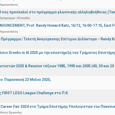
Παρουσιάσεις
 σας προσκαλεί στο πρόγραμμα γλωσσικής αλληλοβοήθειας (Ta
Πρόγραμμα
#Σπουδές
OUNCEMENT, Prof. Randy Howard Katz, 16/12, 16:00-17:15, East
Παρουσιάσεις
 Πρόγραμμα | Τελετή Αναγόρευσης Επίτιμου Διδάκτορα – Randy 
σιο Greeks in AI 2025 με την υποστήριξη του Τμήματος Επιστήμ
οετών 2025 & Reunion τάξεων 1985, 1995 και 2005 (40, 30 και 20 
υ: Παρασκευή 23 Μαΐου 2025,
 FIRST LEGO League Challenge στο Π.Κ.
Career Fair 2024 στο Τμήμα Επιστήμης Υπολογιστών του Πανεπι
Θέσεις Εργασίας