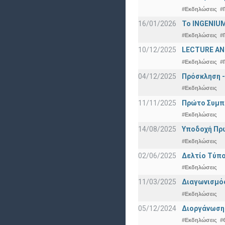
#Εκδηλώσεις
#
16/01/2026
Το INGENIUM
#Εκδηλώσεις
#
10/12/2025
LECTURE ANN
#Εκδηλώσεις
#
04/12/2025
Πρόσκληση -
#Εκδηλώσεις
11/11/2025
Πρώτο Συμπό
#Εκδηλώσεις
14/08/2025
Υποδοχή Πρωτ
#Εκδηλώσεις
02/06/2025
Δελτίο Τύπο
#Εκδηλώσεις
11/03/2025
Διαγωνισμός
#Εκδηλώσεις
05/12/2024
Διοργάνωση 
#Εκδηλώσεις
#