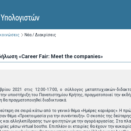
ακοινώσεις
Νέα / Διακρίσεις
ήλωση «Career Fair: Meet the companies»
ρίου 2021 στις 12:00-17:00, ο σύλλογος μεταπτυχιακών-διδακ
 την υποστήριξη του Πανεπιστημίου Κρήτης, πραγματοποιεί την εκδή
η θα πραγματοποιηθεί διαδικτυακά.
δεύτερη σε σειρά κάτω από το γενικό θέμα «Ημέρες καριέρας». Η 
 σαν θέμα «Προετοιμασία για την συνέντευξη». Ο σκοπός της δεύτερη
ς και αλληλεπίδρασης των φοιτητών με την αγορά εργασίας. Στα πλα
ρίες μέσω virtual booths. Επιπλέον οι εταιρίες θα έχουν την ευκαιρ