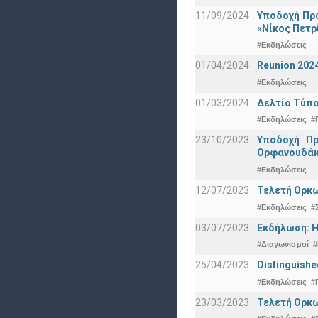
11/09/2024
Υποδοχή Πρω
«Νίκος Πετρ
#Εκδηλώσεις
01/04/2024
Reunion 202
#Εκδηλώσεις
01/03/2024
Δελτίο Τύπο
#Εκδηλώσεις
#
23/10/2023
Υποδοχή Πρ
Ορφανουδάκ
#Εκδηλώσεις
12/07/2023
Τελετή Ορκω
#Εκδηλώσεις
#
03/07/2023
Εκδήλωση: Η
#Διαγωνισμοί
#
25/04/2023
Distinguishe
#Εκδηλώσεις
#
23/03/2023
Τελετή Ορκω