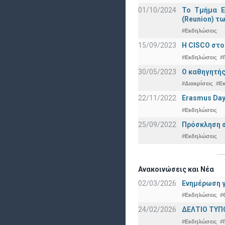
01/10/2024
Το Τμήμα Ε
(Reunion) τω
#Εκδηλώσεις
15/09/2023
Η CISCO στο
#Εκδηλώσεις
#
30/05/2023
Ο καθηγητής
#Διακρίσεις
#Ε
22/11/2022
Erasmus Day
#Εκδηλώσεις
25/09/2022
Πρόσκληση σ
#Εκδηλώσεις
Ανακοινώσεις και Νέα
02/03/2026
Ενημέρωση γ
#Εκδηλώσεις
#
24/02/2026
ΔΕΛΤΙΟ ΤΥΠ
#Εκδηλώσεις
#