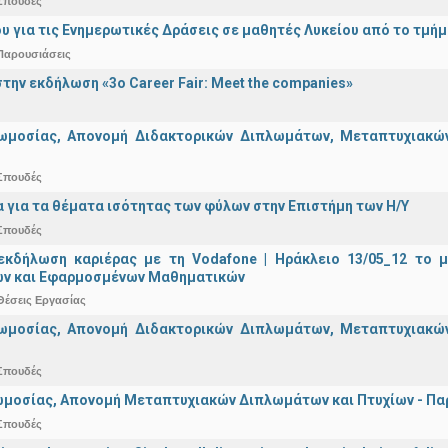
Σπουδές
υ για τις Ενημερωτικές Δράσεις σε μαθητές Λυκείου από το τμή
Παρουσιάσεις
την εκδήλωση «3ο Career Fair: Meet the companies»
ωμοσίας, Απονομή Διδακτορικών Διπλωμάτων, Μεταπτυχιακών 
Σπουδές
α για τα θέματα ισότητας των φύλων στην Επιστήμη των Η/Υ
Σπουδές
εκδήλωση καριέρας με τη Vodafone | Ηράκλειο 13/05_12 το 
ν και Εφαρμοσμένων Μαθηματικών
Θέσεις Εργασίας
ωμοσίας, Απονομή Διδακτορικών Διπλωμάτων, Μεταπτυχιακών 
Σπουδές
μοσίας, Απονομή Μεταπτυχιακών Διπλωμάτων και Πτυχίων - Παρα
Σπουδές