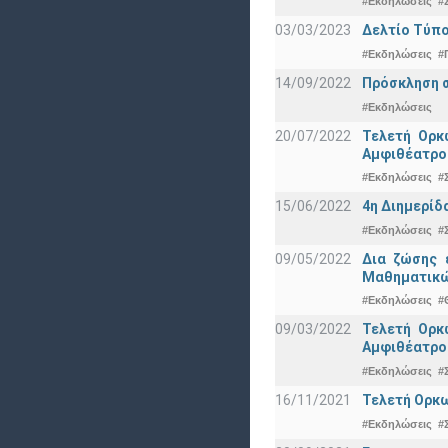
#Εκδηλώσεις
#
03/03/2023
Δελτίο Τύπο
#Εκδηλώσεις
#
14/09/2022
Πρόσκληση σ
#Εκδηλώσεις
20/07/2022
Τελετή Ορκ
Αμφιθέατρο
#Εκδηλώσεις
#
15/06/2022
4η Διημερίδ
#Εκδηλώσεις
#
09/05/2022
Δια ζώσης 
Μαθηματικώ
#Εκδηλώσεις
#
09/03/2022
Τελετή Ορκ
Αμφιθέατρο
#Εκδηλώσεις
#
16/11/2021
Τελετή Ορκω
#Εκδηλώσεις
#