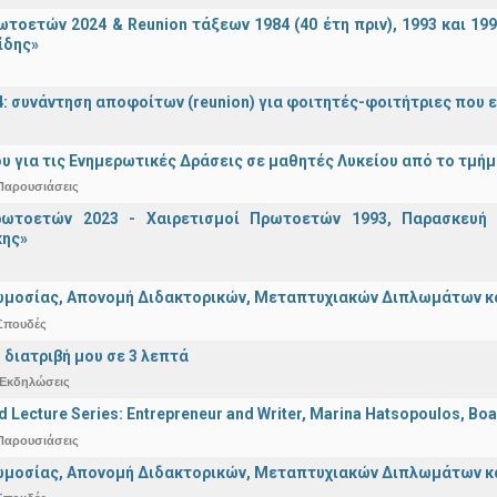
τοετών 2024 & Reunion τάξεων 1984 (40 έτη πριν), 1993 και 19
ίδης»
4: συνάντηση αποφοίτων (reunion) για φοιτητές-φοιτήτριες που ει
υ για τις Ενημερωτικές Δράσεις σε μαθητές Λυκείου από το τμή
Παρουσιάσεις
ωτοετών 2023 - Χαιρετισμοί Πρωτοετών 1993, Παρασκευή 2
ης»
μοσίας, Απονομή Διδακτορικών, Μεταπτυχιακών Διπλωμάτων και 
Σπουδές
 διατριβή μου σε 3 λεπτά
Εκδηλώσεις
d Lecture Series: Entrepreneur and Writer, Marina Hatsopoulos, Boa
Παρουσιάσεις
μοσίας, Απονομή Διδακτορικών, Μεταπτυχιακών Διπλωμάτων και 