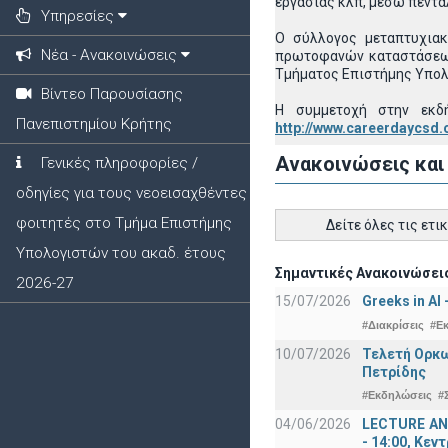
εργασίας κλπ, μέσω πεντά
Υπηρεσίες
Ο σύλλογος μεταπτυχιακ
Νέα - Ανακοινώσεις
πρωτοφανών καταστάσεων 
Tμήματος Επιστήμης Υπολο
Βίντεο Παρουσίασης
Η συμμετοχή στην εκδή
Πανεπιστημίου Κρήτης
http://www.careerdaycsd
Ανακοινώσεις και
Γενικές πληροφορίες /
οδηγίες για τους νεοεισαχθέντες
φοιτητές στο Τμήμα Επιστήμης
Δείτε όλες τις ετι
Υπολογιστών του ακαδ. έτους
Σημαντικές Ανακοινώσεις
2026-27
15/07/2026
Greeks in AI
#Διακρίσεις
#Ε
10/07/2026
Τελετή Ορκω
Πετρίδης
#Εκδηλώσεις
#
04/06/2026
LECTURE ANN
- 14:00, Κεν