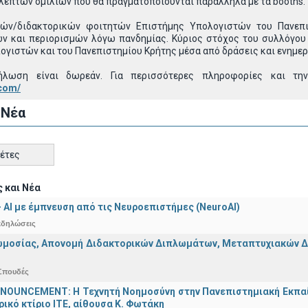
λεπτων ομιλιών που θα πραγματοποιούνται παράλληλα με τα booths.
ών/διδακτορικών φοιτητών Επιστήμης Υπολογιστών του Πανεπι
και περιορισμών λόγω πανδημίας. Κύριος στόχος του συλλόγου ε
γιστών και του Πανεπιστημίου Κρήτης μέσα από δράσεις και ενημε
λωση είναι δωρεάν. Για περισσότερες πληροφορίες και την
.com/
 Νέα
κέτες
 και Νέα
 - ΑΙ με έμπνευση από τις Νευροεπιστήμες (NeuroAI)
κδηλώσεις
μοσίας, Απονομή Διδακτορικών Διπλωμάτων, Μεταπτυχιακών Διπ
Σπουδές
OUNCEMENT: Η Τεχνητή Νοημοσύνη στην Πανεπιστημιακή Εκπαίδευ
τρικό κτίριο ΙΤΕ, αίθουσα Κ. Φωτάκη