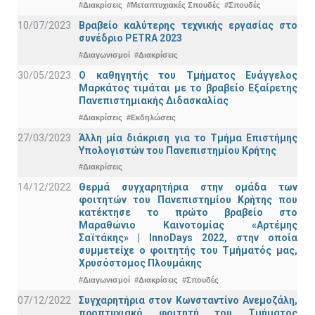
#Διακρίσεις
#Μεταπτυχιακές Σπουδές
#Σπουδές
10/07/2023
Βραβείο καλύτερης τεχνικής εργασίας στο
συνέδριο PETRA 2023
#Διαγωνισμοί
#Διακρίσεις
30/05/2023
Ο καθηγητής του Τμήματος Ευάγγελος
Μαρκάτος τιμάται με το βραβείο Εξαίρετης
Πανεπιστημιακής Διδασκαλίας
#Διακρίσεις
#Εκδηλώσεις
27/03/2023
Άλλη μία διάκριση για το Τμήμα Επιστήμης
Υπολογιστών του Πανεπιστημίου Κρήτης
#Διακρίσεις
14/12/2022
Θερμά συγχαρητήρια στην ομάδα των
φοιτητών του Πανεπιστημίου Κρήτης που
κατέκτησε το πρώτο βραβείο στο
Μαραθώνιο Καινοτομίας «Αρτέμης
Σαϊτάκης» | InnoDays 2022, στην οποία
συμμετείχε ο φοιτητής του Τμήματός μας,
Χρυσόστομος Πλουμάκης
#Διαγωνισμοί
#Διακρίσεις
#Σπουδές
07/12/2022
Συγχαρητήρια στον Κωνσταντίνο Ανεμοζάλη,
προπτυχιακό φοιτητή του Τμήματος