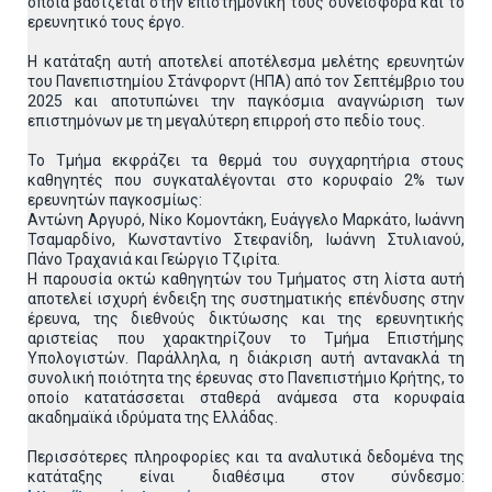
οποία βασίζεται στην επιστημονική τους συνεισφορά και το
ερευνητικό τους έργο.
Η κατάταξη αυτή αποτελεί αποτέλεσμα μελέτης ερευνητών
του Πανεπιστημίου Στάνφορντ (ΗΠΑ) από τον Σεπτέμβριο του
2025 και αποτυπώνει την παγκόσμια αναγνώριση των
επιστημόνων με τη μεγαλύτερη επιρροή στο πεδίο τους.
Το Τμήμα εκφράζει τα θερμά του συγχαρητήρια στους
καθηγητές που συγκαταλέγονται στο κορυφαίο 2% των
ερευνητών παγκοσμίως:
Αντώνη Αργυρό, Νίκο Κομοντάκη, Ευάγγελο Μαρκάτο, Ιωάννη
Τσαμαρδίνο, Κωνσταντίνο Στεφανίδη, Ιωάννη Στυλιανού,
Πάνο Τραχανιά και Γεώργιο Τζιρίτα.
Η παρουσία οκτώ καθηγητών του Τμήματος στη λίστα αυτή
αποτελεί ισχυρή ένδειξη της συστηματικής επένδυσης στην
έρευνα, της διεθνούς δικτύωσης και της ερευνητικής
αριστείας που χαρακτηρίζουν το Τμήμα Επιστήμης
Υπολογιστών. Παράλληλα, η διάκριση αυτή αντανακλά τη
συνολική ποιότητα της έρευνας στο Πανεπιστήμιο Κρήτης, το
οποίο κατατάσσεται σταθερά ανάμεσα στα κορυφαία
ακαδημαϊκά ιδρύματα της Ελλάδας.
Περισσότερες πληροφορίες και τα αναλυτικά δεδομένα της
κατάταξης είναι διαθέσιμα στον σύνδεσμο: