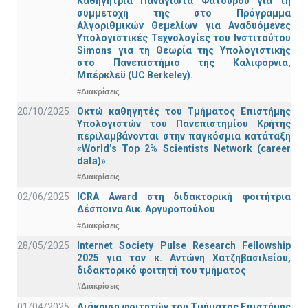
Καθηγήτρια Παναγιώτα Φατούρου για τη
συμμετοχή της στο Πρόγραμμα
Αλγοριθμικών Θεμελίων για Αναδυόμενες
Υπολογιστικές Τεχνολογίες του Ινστιτούτου
Simons για τη Θεωρία της Υπολογιστικής
στο Πανεπιστήμιο της Καλιφόρνια,
Μπέρκλεϋ (UC Berkeley).
#Διακρίσεις
20/10/2025
Οκτώ καθηγητές του Τμήματος Επιστήμης
Υπολογιστών του Πανεπιστημίου Κρήτης
περιλαμβάνονται στην παγκόσμια κατάταξη
«World’s Top 2% Scientists Network (career
data)»
#Διακρίσεις
02/06/2025
ICRA Award στη διδακτορική φοιτήτρια
Δέσποινα Αικ. Αργυροπούλου
#Διακρίσεις
28/05/2025
Internet Society Pulse Research Fellowship
2025 για τον κ. Αντώνη Χατζηβασιλείου,
διδακτορικό φοιτητή του τμήματος
#Διακρίσεις
01/04/2025
Διάκριση φοιτητών του Τμήματος Επιστήμης