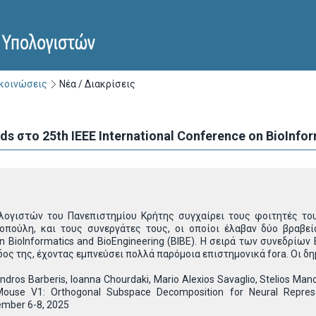
ακοινώσεις
Νέα / Διακρίσεις
s στο 25th IEEE International Conference on BioInfo
ογιστών του Πανεπιστημίου Κρήτης συγχαίρει τους φοιτητές του
πούλη, και τους συνεργάτες τους, οι οποίοι έλαβαν δύο βραβεί
on BioInformatics and BioEngineering (BIBE). Η σειρά των συνεδρίων
δος της, έχοντας εμπνεύσει πολλά παρόμοια επιστημονικά fora. Οι δη
andros Barberis, Ioanna Chourdaki, Mario Alexios Savaglio, Stelios Man
ouse V1: Orthogonal Subspace Decomposition for Neural Represen
ember 6-8, 2025