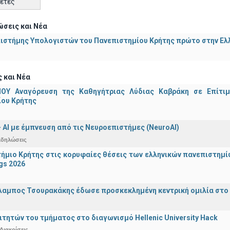
κέτες
σεις και Νέα
ιστήμης Υπολογιστών του Πανεπιστημίου Κρήτης πρώτο στην Ελλ
 και Νέα
ΟΥ Αναγόρευση της Καθηγήτριας Λύδιας Καβράκη σε Επίτι
ίου Κρήτης
 - ΑΙ με έμπνευση από τις Νευροεπιστήμες (NeuroAI)
κδηλώσεις
ήμιο Κρήτης στις κορυφαίες θέσεις των ελληνικών πανεπιστημίων
gs 2026
λαμπος Τσουρακάκης έδωσε προσκεκλημένη κεντρική ομιλία στο S
ιτητών του τμήματος στο διαγωνισμό Hellenic University Hack
Διακρίσεις