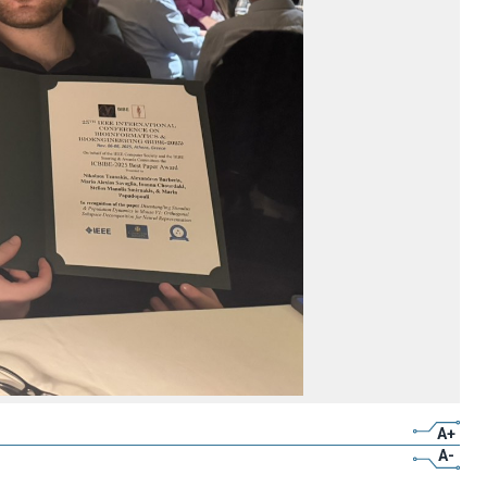
A+
A-