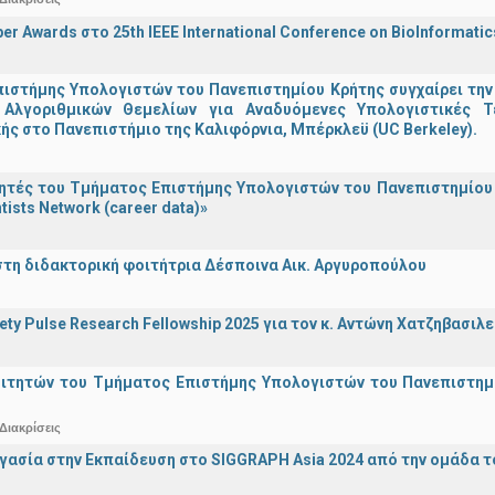
er Awards στο 25th IEEE International Conference on BioInformati
ιστήμης Υπολογιστών του Πανεπιστημίου Κρήτης συγχαίρει την
Αλγοριθμικών Θεμελίων για Αναδυόμενες Υπολογιστικές Τ
ής στο Πανεπιστήμιο της Καλιφόρνια, Μπέρκλεϋ (UC Berkeley).
τές του Τμήματος Επιστήμης Υπολογιστών του Πανεπιστημίου 
tists Network (career data)»
στη διδακτορική φοιτήτρια Δέσποινα Αικ. Αργυροπούλου
iety Pulse Research Fellowship 2025 για τον κ. Αντώνη Χατζηβασι
οιτητών του Τμήματος Επιστήμης Υπολογιστών του Πανεπιστημ
Διακρίσεις
γασία στην Εκπαίδευση στο SIGGRAPH Asia 2024 από την ομάδα τ