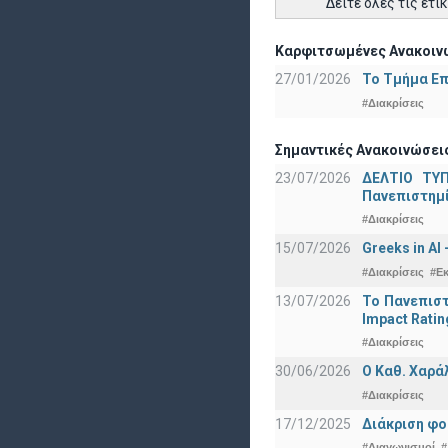
Δείτε όλες τις ετι
Καρφιτσωμένες Ανακοινώ
27/01/2026
Το Τμήμα Επ
#Διακρίσεις
Σημαντικές Ανακοινώσεις
23/07/2026
ΔΕΛΤΙΟ ΤΥΠ
Πανεπιστημ
#Διακρίσεις
15/07/2026
Greeks in AI
#Διακρίσεις
#Ε
13/07/2026
Το Πανεπιστ
Impact Ratin
#Διακρίσεις
30/06/2026
Ο Καθ. Χαρά
#Διακρίσεις
17/12/2025
Διάκριση φο
#Διαγωνισμοί
#