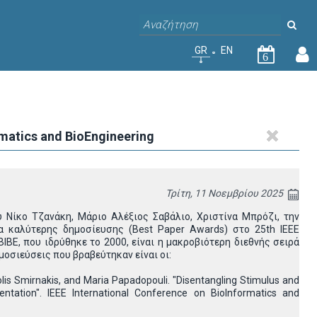
GR
EN
6
rmatics and BioEngineering
Τρίτη, 11 Νοεμβρίου 2025
 Νίκο Τζανάκη, Μάριο Αλέξιος Σαβάλιο, Χριστίνα Μπρόζι, την
α καλύτερης δημοσίευσης (Best Paper Awards) στο 25th ΙΕΕΕ
 BIBE, που ιδρύθηκε το 2000, είναι η μακροβιότερη διεθνής σειρά
μοσιεύσεις που βραβεύτηκαν είναι οι:
olis Smirnakis, and Maria Papadopouli. "Disentangling Stimulus and
tation". IEEE International Conference on BioInformatics and