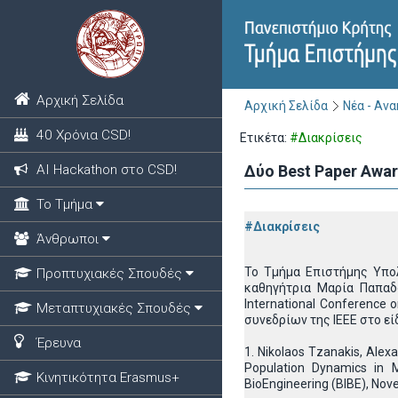
Αρχική Σελίδα
Αρχική Σελίδα
Νέα - Αν
40 Χρόνια CSD!
Ετικέτα:
#Διακρίσεις
ΑΙ Hackathon στο CSD!
Δύο Best Paper Award
Το Τμήμα
#Διακρίσεις
Άνθρωποι
Το Τμήμα Επιστήμης Υπολ
Προπτυχιακές Σπουδές
καθηγήτρια Μαρία Παπαδο
International Conference 
Μεταπτυχιακές Σπουδές
συνεδρίων της IEEE στο εί
Έρευνα
1. Nikolaos Tzanakis, Alex
Population Dynamics in M
Κινητικότητα Erasmus+
BioEngineering (BIBE), Nov