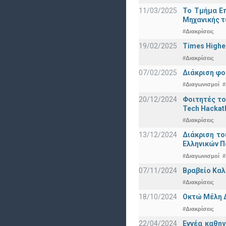
11/03/2025
Το Τμήμα Επ
Μηχανικής τ
#Διακρίσεις
19/02/2025
Times Highe
#Διακρίσεις
07/02/2025
Διάκριση φο
#Διαγωνισμοί
#
20/12/2024
Φοιτητές το
Tech Hackat
#Διακρίσεις
13/12/2024
Διάκριση το
Ελληνικών 
#Διαγωνισμοί
#
07/11/2024
Βραβείο Καλ
#Διακρίσεις
18/10/2024
Οκτώ Μέλη 
#Διακρίσεις
22/04/2024
Εννέα καθη