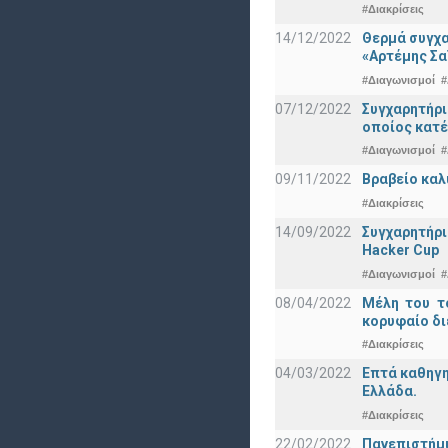
#Διακρίσεις
14/12/2022
Θερμά συγχα
«Αρτέμης Σα
#Διαγωνισμοί
#
07/12/2022
Συγχαρητήρ
οποίος κατέ
#Διαγωνισμοί
#
09/11/2022
Βραβείο καλ
#Διακρίσεις
14/09/2022
Συγχαρητήρι
Hacker Cup
#Διαγωνισμοί
#
08/04/2022
Μέλη του τ
κορυφαίο δι
#Διακρίσεις
04/03/2022
Επτά καθηγη
Ελλάδα.
#Διακρίσεις
22/02/2022
Πανεπιστήμι