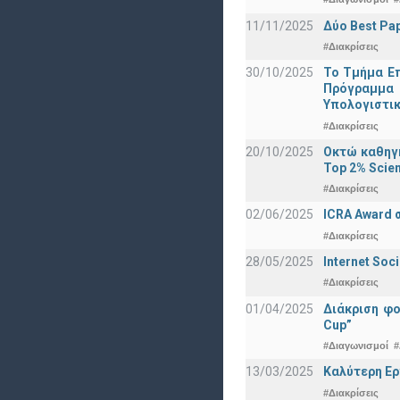
11/11/2025
Δύο Best Pap
#Διακρίσεις
30/10/2025
Το Τμήμα Επ
Πρόγραμμα 
Υπολογιστικ
#Διακρίσεις
20/10/2025
Οκτώ καθηγη
Top 2% Scien
#Διακρίσεις
02/06/2025
ICRA Award 
#Διακρίσεις
28/05/2025
Internet Soc
#Διακρίσεις
01/04/2025
Διάκριση φ
Cup”
#Διαγωνισμοί
#
13/03/2025
Καλύτερη Ερ
#Διακρίσεις