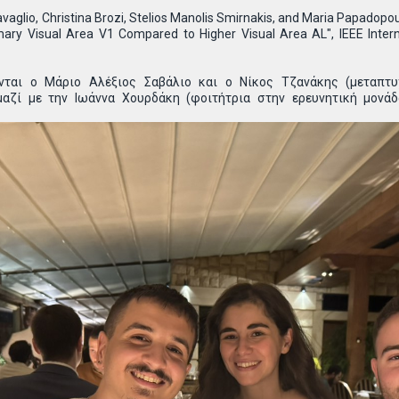
avaglio, Christina Brozi, Stelios Manolis Smirnakis, and Maria Papadopo
mary Visual Area V1 Compared to Higher Visual Area AL", IEEE Intern
ται ο Μάριο Αλέξιος Σαβάλιο και ο Νίκος Τζανάκης (μεταπτυ
 μαζί με την Ιωάννα Χουρδάκη (φοιτήτρια στην ερευνητική μονά