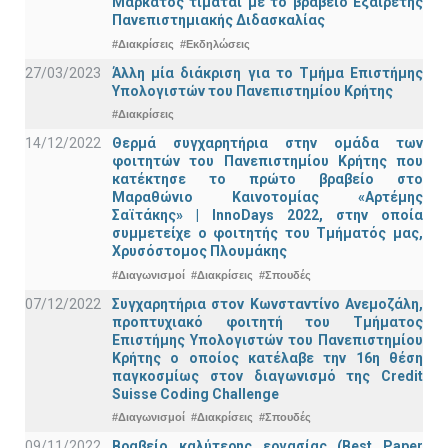
Μαρκάτος τιμάται με το βραβείο Εξαίρετης
Πανεπιστημιακής Διδασκαλίας
#Διακρίσεις
#Εκδηλώσεις
27/03/2023
Άλλη μία διάκριση για το Τμήμα Επιστήμης
Υπολογιστών του Πανεπιστημίου Κρήτης
#Διακρίσεις
14/12/2022
Θερμά συγχαρητήρια στην ομάδα των
φοιτητών του Πανεπιστημίου Κρήτης που
κατέκτησε το πρώτο βραβείο στο
Μαραθώνιο Καινοτομίας «Αρτέμης
Σαϊτάκης» | InnoDays 2022, στην οποία
συμμετείχε ο φοιτητής του Τμήματός μας,
Χρυσόστομος Πλουμάκης
#Διαγωνισμοί
#Διακρίσεις
#Σπουδές
07/12/2022
Συγχαρητήρια στον Κωνσταντίνο Ανεμοζάλη,
προπτυχιακό φοιτητή του Τμήματος
Επιστήμης Υπολογιστών του Πανεπιστημίου
Κρήτης ο οποίος κατέλαβε την 16η θέση
παγκοσμίως στον διαγωνισμό της Credit
Suisse Coding Challenge
#Διαγωνισμοί
#Διακρίσεις
#Σπουδές
09/11/2022
Βραβείο καλύτερης εργασίας (Best Paper