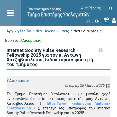
GR
EN
6
Αρχική Σελίδα
Νέα - Ανακοινώσεις
Νέα / Διακρίσεις
Ετικέτα:
#Διακρίσεις
Internet Society Pulse Research
Fellowship 2025 για τον κ. Αντώνη
Χατζηβασιλείου, διδακτορικό φοιτητή
του τμήματος
#Διακρίσεις
Τετάρτη, 28 Μαίου 2025
Το Τμήμα Επιστήμης Υπολογιστών με μεγάλη χαρά
ανακοινώνει ότι ο διδακτορικός φοιτητής μας, Αντώνης
Χατζηβασίλειου (
https://www.linkedin.com/.../antonis-
chatzivasiliou.../
), επελέγη ως υπότροφος του Internet
Society Pulse Research Fellowship για το 2025!