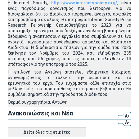
Η Internet Society,
https://www.internetsociety.org/
, είναι
ένας παγκόσμιος οργανισμός που λειτουργεί για να
διασφαλίσει ότι το Διαδίκτυο παραμένει ανοιχτό, ασφαλές
και προσβάσιμο σε όλους. Η υποτροφία Internet Society Pulse
Research Fellowship θεσμοθετήθηκε το 2023 για να
υποστηρίξει ερευνητές που διεξάγουν ανάλυση βασισμένη σε
δεδομένα ή αναπτύσσουν εργαλεία που συμβάλλουν σε ένα
ανοιχτό, παγκοσμίως συνδεδεμένο, ασφαλές και αξιόπιστο
Διαδίκτυο. Η διαδικασία αιτήσεων για την ομάδα του 2025
ξεκίνησε τον Νοέμβριο του 2024, και ελήφθησαν 235
αιτήσεις από 56 χώρες, από τις οποίες επιλέχθηκαν 13
υπότροφοι για την υποτροφία του 2025.
Η επιλογή του Αντώνη αποτελεί εξαιρετική διάκριση,
αναγνωρίζοντας το ταλέντο, την αφοσίωση και το
ερευνητικό του έργο. Του ευχόμαστε κάθε επιτυχία στις
μελλοντικές του προσπάθειες και είμαστε βέβαιοι ότι θα
συμβάλει σημαντικά στην πρόοδο του Διαδικτύου.
Θερμά συγχαρητήρια, Αντώνη!
Ανακοινώσεις και Νέα
A+
A-
Δείτε όλες τις ετικέτες