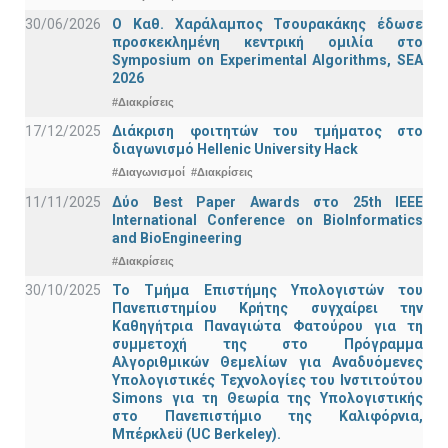
30/06/2026
Ο Καθ. Χαράλαμπος Τσουρακάκης έδωσε
προσκεκλημένη κεντρική ομιλία στο
Symposium on Experimental Algorithms, SEA
2026
#Διακρίσεις
17/12/2025
Διάκριση φοιτητών του τμήματος στο
διαγωνισμό Hellenic University Hack
#Διαγωνισμοί
#Διακρίσεις
11/11/2025
Δύο Best Paper Awards στο 25th IEEE
International Conference on BioInformatics
and BioEngineering
#Διακρίσεις
30/10/2025
Το Τμήμα Επιστήμης Υπολογιστών του
Πανεπιστημίου Κρήτης συγχαίρει την
Καθηγήτρια Παναγιώτα Φατούρου για τη
συμμετοχή της στο Πρόγραμμα
Αλγοριθμικών Θεμελίων για Αναδυόμενες
Υπολογιστικές Τεχνολογίες του Ινστιτούτου
Simons για τη Θεωρία της Υπολογιστικής
στο Πανεπιστήμιο της Καλιφόρνια,
Μπέρκλεϋ (UC Berkeley).