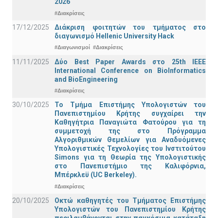
2026
#Διακρίσεις
17/12/2025
Διάκριση φοιτητών του τμήματος στο
διαγωνισμό Hellenic University Hack
#Διαγωνισμοί
#Διακρίσεις
11/11/2025
Δύο Best Paper Awards στο 25th IEEE
International Conference on BioInformatics
and BioEngineering
#Διακρίσεις
30/10/2025
Το Τμήμα Επιστήμης Υπολογιστών του
Πανεπιστημίου Κρήτης συγχαίρει την
Καθηγήτρια Παναγιώτα Φατούρου για τη
συμμετοχή της στο Πρόγραμμα
Αλγοριθμικών Θεμελίων για Αναδυόμενες
Υπολογιστικές Τεχνολογίες του Ινστιτούτου
Simons για τη Θεωρία της Υπολογιστικής
στο Πανεπιστήμιο της Καλιφόρνια,
Μπέρκλεϋ (UC Berkeley).
#Διακρίσεις
20/10/2025
Οκτώ καθηγητές του Τμήματος Επιστήμης
Υπολογιστών του Πανεπιστημίου Κρήτης
περιλαμβάνονται στην παγκόσμια κατάταξη