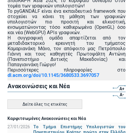
SIGGRAPH Asia 2024, το κορυφαίο συνέδριο στον
τομέα των γραφικών υπολογιστών!
Το pyGANDALF είναι ένα εκπαιδευτικό framework που
στοχεύει να κάνει τη μάθηση των γραφικών
υπολογιστών πιο προσιτή και ελκυστική,
ενσωματώνοντας τόσο καθιερωμένα (OpenGL) όσο
και νέα (WebGPU) APIs γραφικών.
Η συγγραφική ομάδα απαρτίζεται από τον
μεταδιδακτορικό ερευνητή του τμήματος
Καμαριανάκη Μάνο, τον απόφοιτο μας Πετρόπουλο
Γιάννη και τους καθηγητές Πρωτοψάλτη Αντώνη
(Πανεπιστήμιο Δυτικής Μακεδονίας) και
Παπαγιαννάκη Γιώργο!
Περισσότερες πληροφορίες στο
dl.acm.org/doi/10.1145/3680533.3697057
Ανακοινώσεις και Νέα
A+
A-
Δείτε όλες τις ετικέτες
Καρφιτσωμένες Ανακοινώσεις και Νέα
27/01/2026
Το Τμήμα Επιστήμης Υπολογιστών του
Πανεπιστημίου Κρήτης πρώτο στην Ελλάδα