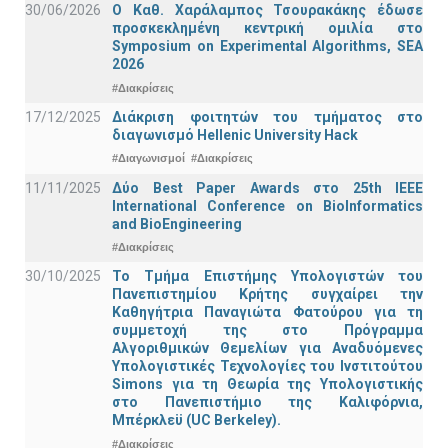
30/06/2026
Ο Καθ. Χαράλαμπος Τσουρακάκης έδωσε
προσκεκλημένη κεντρική ομιλία στο
Symposium on Experimental Algorithms, SEA
2026
#Διακρίσεις
17/12/2025
Διάκριση φοιτητών του τμήματος στο
διαγωνισμό Hellenic University Hack
#Διαγωνισμοί
#Διακρίσεις
11/11/2025
Δύο Best Paper Awards στο 25th IEEE
International Conference on BioInformatics
and BioEngineering
#Διακρίσεις
30/10/2025
Το Τμήμα Επιστήμης Υπολογιστών του
Πανεπιστημίου Κρήτης συγχαίρει την
Καθηγήτρια Παναγιώτα Φατούρου για τη
συμμετοχή της στο Πρόγραμμα
Αλγοριθμικών Θεμελίων για Αναδυόμενες
Υπολογιστικές Τεχνολογίες του Ινστιτούτου
Simons για τη Θεωρία της Υπολογιστικής
στο Πανεπιστήμιο της Καλιφόρνια,
Μπέρκλεϋ (UC Berkeley).
#Διακρίσεις