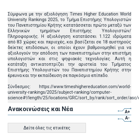
Σύμφωνα με την αξιολόγηση Times Higher Education World
University Rankings 2025, το Τμήμα Επιστήμης Υπολογιστών
του Πανεπιστημίου Κρήτης κατατάσσεται πρώτο μεταξύ των
Ελληνικών τμημάτων Επιστήμης Υπολογιστών/
Πληροφορικής. Η αξιολόγηση κατατάσσει 1.122 ιδρύματα
από 83 χώρες και περιοχές, και βασίζεται σε 18 αυστηρούς
δείκτες επιδόσεων, οι οποίοι έχουν βαθμονομηθεί για να
αξιολογούν την απόδοση των πανεπιστημίων στην επιστήμη
υπολογιστών και στις ψηφιακές τεχνολογίες. Αυτή η
κατάταξη αντικατοπτρίζει την αριστεία του Τμήματος
Επιστήμης Υπολογιστών του Πανεπιστημίου Κρήτης στην
έρευνα και την εκπαίδευση σε παγκόσμιο επίπεδο.
Σύνδεσμος: https://www.timeshighereducation.com/world-
university-rankings/2025/subject-ranking/computer-
science#!/length/25/locations/GRC/sort_by/rank/sort_order/asc/
Ανακοινώσεις και Νέα
A+
A-
Δείτε όλες τις ετικέτες