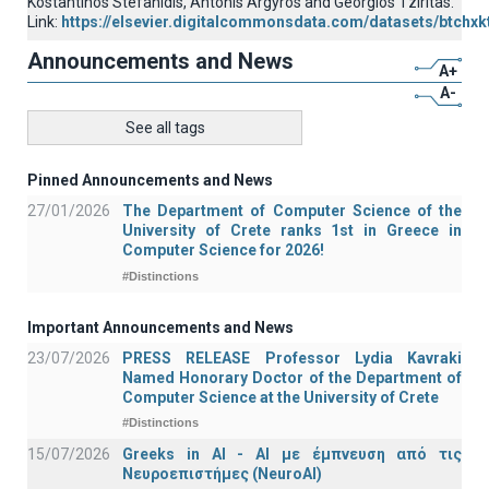
Kostantinos Stefanidis, Antonis Argyros and Georgios Tziritas.
Link:
https://elsevier.digitalcommonsdata.com/datasets/btchxk
Announcements and News
A+
A-
See all tags
Pinned Announcements and News
27/01/2026
The Department of Computer Science of the
University of Crete ranks 1st in Greece in
Computer Science for 2026!
#Distinctions
Important Announcements and News
23/07/2026
PRESS RELEASE Professor Lydia Kavraki
Named Honorary Doctor of the Department of
Computer Science at the University of Crete
#Distinctions
15/07/2026
Greeks in AI - ΑΙ με έμπνευση από τις
Νευροεπιστήμες (NeuroAI)