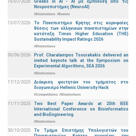
15/07/2026
Greeks in AI - ΑΙ με έμπνευση από τις
Νευροεπιστήμες (NeuroAI)
#Distinctions
#Events
13/07/2026
Το Πανεπιστήμιο Κρήτης στις κορυφαίες
θέσεις των ελληνικών πανεπιστημίων στην
κατάταξη Times Higher Education (ΤΗΕ)
Sustainability Impact Ratings 2026
#Distinctions
30/06/2026
Prof. Charalampos Tsourakakis delivered an
invited keynote talk at the Symposium on
Experimental Algorithms, SEA 2026
#Distinctions
17/12/2025
Διάκριση φοιτητών του τμήματος στο
διαγωνισμό Hellenic University Hack
#Competitions
#Distinctions
11/11/2025
Two Best Paper Awards at 25th IEEE
International Conference on Bioinformatics
and BioEngineering
#Distinctions
30/10/2025
Το Τμήμα Επιστήμης Υπολογιστών του
Πανεπιστημίου Κρήτης συγχαίρει την