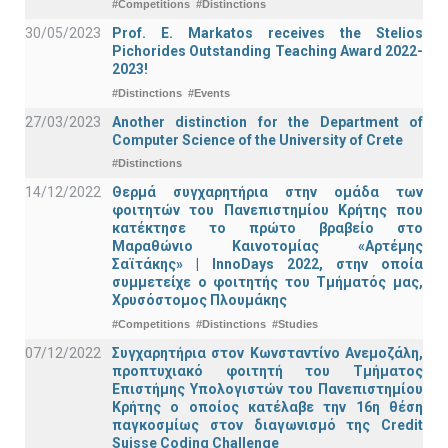
#Competitions
#Distinctions
30/05/2023
Prof. E. Markatos receives the Stelios
Pichorides Outstanding Teaching Award 2022-
2023!
#Distinctions
#Events
27/03/2023
Another distinction for the Department of
Computer Science of the University of Crete
#Distinctions
14/12/2022
Θερμά συγχαρητήρια στην ομάδα των
φοιτητών του Πανεπιστημίου Κρήτης που
κατέκτησε το πρώτο βραβείο στο
Μαραθώνιο Καινοτομίας «Αρτέμης
Σαϊτάκης» | InnoDays 2022, στην οποία
συμμετείχε ο φοιτητής του Τμήματός μας,
Χρυσόστομος Πλουμάκης
#Competitions
#Distinctions
#Studies
07/12/2022
Συγχαρητήρια στον Κωνσταντίνο Ανεμοζάλη,
προπτυχιακό φοιτητή του Τμήματος
Επιστήμης Υπολογιστών του Πανεπιστημίου
Κρήτης ο οποίος κατέλαβε την 16η θέση
παγκοσμίως στον διαγωνισμό της Credit
Suisse Coding Challenge