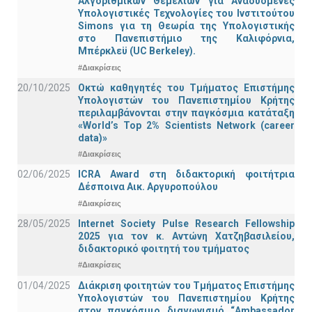
Αλγοριθμικών Θεμελίων για Αναδυόμενες
Υπολογιστικές Τεχνολογίες του Ινστιτούτου
Simons για τη Θεωρία της Υπολογιστικής
στο Πανεπιστήμιο της Καλιφόρνια,
Μπέρκλεϋ (UC Berkeley).
#Διακρίσεις
20/10/2025
Οκτώ καθηγητές του Τμήματος Επιστήμης
Υπολογιστών του Πανεπιστημίου Κρήτης
περιλαμβάνονται στην παγκόσμια κατάταξη
«World’s Top 2% Scientists Network (career
data)»
#Διακρίσεις
02/06/2025
ICRA Award στη διδακτορική φοιτήτρια
Δέσποινα Αικ. Αργυροπούλου
#Διακρίσεις
28/05/2025
Internet Society Pulse Research Fellowship
2025 για τον κ. Αντώνη Χατζηβασιλείου,
διδακτορικό φοιτητή του τμήματος
#Διακρίσεις
01/04/2025
Διάκριση φοιτητών του Τμήματος Επιστήμης
Υπολογιστών του Πανεπιστημίου Κρήτης
στον παγκόσμιο διαγωνισμό “Ambassador