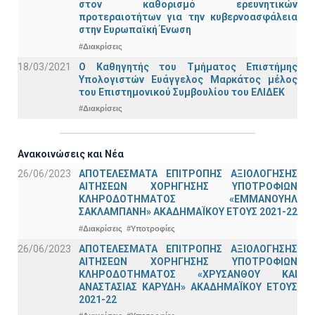
στον καθορισμό ερευνητικών
προτεραιοτήτων για την κυβερνοασφάλεια
στην Ευρωπαϊκή Ένωση
#Διακρίσεις
18/03/2021
Ο Καθηγητής του Τμήματος Επιστήμης
Υπολογιστών Ευάγγελος Μαρκάτος μέλος
του Επιστημονικού Συμβουλίου του ΕΛΙΔΕΚ
#Διακρίσεις
Ανακοινώσεις και Νέα
26/06/2023
ΑΠΟΤΕΛΕΣΜΑΤΑ ΕΠΙΤΡΟΠΗΣ ΑΞΙΟΛΟΓΗΣΗΣ
ΑΙΤΗΣΕΩΝ ΧΟΡΗΓΗΣΗΣ ΥΠΟΤΡΟΦΙΩΝ
ΚΛΗΡΟΔΟΤΗΜΑΤΟΣ «ΕΜΜΑΝΟΥΗΛ
ΣΑΚΛΑΜΠΑΝΗ» ΑΚΑΔΗΜΑΪΚΟΥ ΕΤΟΥΣ 2021-22
#Διακρίσεις
#Υποτροφίες
26/06/2023
ΑΠΟΤΕΛΕΣΜΑΤΑ ΕΠΙΤΡΟΠΗΣ ΑΞΙΟΛΟΓΗΣΗΣ
ΑΙΤΗΣΕΩΝ ΧΟΡΗΓΗΣΗΣ ΥΠΟΤΡΟΦΙΩΝ
ΚΛΗΡΟΔΟΤΗΜΑΤΟΣ «ΧΡΥΣΑΝΘΟΥ ΚΑΙ
ΑΝΑΣΤΑΣΙΑΣ ΚΑΡΥΔΗ» ΑΚΑΔΗΜΑΪΚΟΥ ΕΤΟΥΣ
2021-22