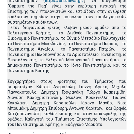
Πανεπιστημίων (
https://ctf.uniwa.gr/
). Οι διαγωνισμοί
“Capture the Flag” είναι στην ευρύτερη περιοχή της
Επιστήμης των Υπολογιστών και εστιάζουν στην ανεύρεση
ευάλωτων σημείων στην ασφάλεια των υπολογιστικών
συστημάτων και δικτύων.
Στον διαγωνισμό φέτος έλαβαν μέρος ομάδες από το
Πολυτεχνείο Κρήτης, το Διεθνές Πανεπιστήμιο, το
Οικονομικό Πανεπιστήμιο, το Εθνικό Μετσόβιο Πολυτεχνείο,
το Πανεπιστήμιο Μακεδονίας, το Πανεπιστήμιο Πειραιά, το
Πανεπιστήμιο Αιγαίου, το Πανεπιστήμιο Πατρών, το
Πανεπιστήμιο Πελοποννήσου, το Αριστοτέλειο Πανεπιστήμιο
Θεσσαλονίκης, το Ελληνικό Μεσογειακό Πανεπιστήμιο, το
Δημοκρίτειο Πανεπιστήμιο, το Ιόνιο Πανεπιστήμιο, και το
Πανεπιστήμιο Κρήτης.
Συγχαρητήρια στους φοιτητές του Τμήματος που
συμμετείχαν: Κώστα Ανεμοζάλη, Γιάννη Αρακά, Μιχάλη
Γιαννακόπουλο, Δημήτρη Γραφανάκη Γιώργο Ιωακειμίδη,
Διονύση Καλοχριστιανάκη, Θεολόγο Κοκκινέλλη, Γιώργο
Κοκολάκη, Δημήτρη Κοροπούλη, Ιάσονα Μάνθο, Νίκο
Μπουμάκη, Δημήτρη Σπιθούρη, Αντώνη Χαρίτων, και Ορφέα
Χατζηπαναγιώτη, καθώς επίσης και στον επικεφαλής της
ομάδας, Καθηγητή του Τμήματος Επιστήμης Υπολογιστών
του Πανεπιστημίου Κρήτης, κ. Ευάγγελο Μαρκάτο.