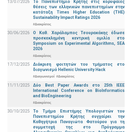
13/07/2026
Το Πανεπιστήμιο Κρήτης στις κορυφαίες
θέσεις των ελληνικών πανεπιστημίων στην
κατάταξη Times Higher Education (ΤΗΕ)
Sustainability Impact Ratings 2026
#Διακρίσεις
30/06/2026
Ο Καθ. Χαράλαμπος Τσουρακάκης έδωσε
προσκεκλημένη κεντρική ομιλία στο
Symposium on Experimental Algorithms, SEA
2026
#Διακρίσεις
17/12/2025
Διάκριση φοιτητών του τμήματος στο
διαγωνισμό Hellenic University Hack
#Διαγωνισμοί
#Διακρίσεις
11/11/2025
Δύο Best Paper Awards στο 25th IEEE
International Conference on BioInformatics
and BioEngineering
#Διακρίσεις
30/10/2025
Το Τμήμα Επιστήμης Υπολογιστών του
Πανεπιστημίου Κρήτης συγχαίρει την
Καθηγήτρια Παναγιώτα Φατούρου για τη
συμμετοχή της στο Πρόγραμμα