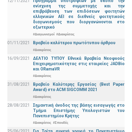
12/11/2021
Πρόγραμμα υποτροφιών με σκοπό την
ενίσχυση της συμμετοχής και την
επιβράβευση των επιδόσεων φοιτητών
ελληνικών ΑΕΙ σε διεθνείς φοιτητικούς
διαγωνισμούς που διοργανώνονται στο
εξωτερικό
#Διαγωνισμοί
#Διακρίσεις
01/11/2021
Bραβείο καλύτερου πρωτότυπου άρθρου
#Διακρίσεις
16/09/2021
ΔΕΛΤΙΟ ΤΥΠΟΥ Εθνικά Βραβεία Νεοφυούς
Επιχειρηματικότητας στις εταιρείες JADBio
και ORamaVR
#Διακρίσεις
31/08/2021
Βραβείο Καλύτερης Εργασίας (Best Paper
Award) στο ACM SIGCOMM 2021
#Διακρίσεις
28/08/2021
Σημαντική άνοδος της βάσης εισαγωγής στο
Τμήμα Επιστήμης Υπολογιστών του
Πανεπιστημίου Κρήτης
#Διακρίσεις
#Σπουδές
25/06/2021
Για Τρίτη συνεχή χρονιά το Πανεπιστήμιο