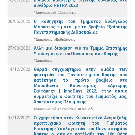
10/07/2023
Βραβείο καλύτερης τεχνικής εργασίας στο
συνέδριο PETRA 2023
#Διαγωνισμοί
#Διακρίσεις
30/05/2023
Ο καθηγητής του Τμήματος Ευάγγελος
Μαρκάτος τιμάται με το βραβείο Εξαίρετης
Πανεπιστημιακής Διδασκαλίας
#Διακρίσεις
#Εκδηλώσεις
27/03/2023
Άλλη μία διάκριση για το Τμήμα Επιστήμης
Υπολογιστών του Πανεπιστημίου Κρήτης
#Διακρίσεις
14/12/2022
Θερμά συγχαρητήρια στην ομάδα των
φοιτητών του Πανεπιστημίου Κρήτης που
κατέκτησε το πρώτο βραβείο στο
Μαραθώνιο Καινοτομίας «Αρτέμης
Σαϊτάκης» | InnoDays 2022, στην οποία
συμμετείχε ο φοιτητής του Τμήματός μας,
Χρυσόστομος Πλουμάκης
#Διαγωνισμοί
#Διακρίσεις
#Σπουδές
07/12/2022
Συγχαρητήρια στον Κωνσταντίνο Ανεμοζάλη,
προπτυχιακό φοιτητή του Τμήματος
Επιστήμης Υπολογιστών του Πανεπιστημίου
Κρήτης ο οποίος κατέλαβε την 16η θέση