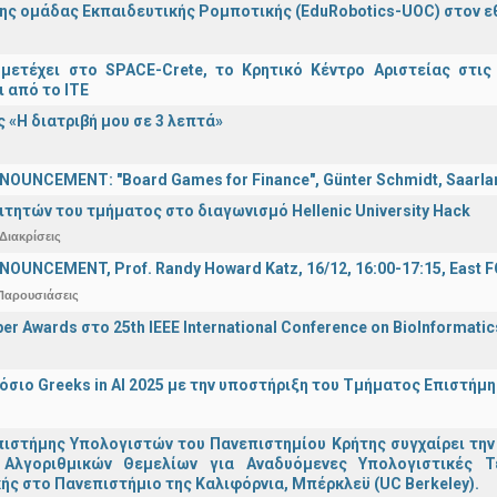
ης ομάδας Εκπαιδευτικής Ρομποτικής (EduRobotics-UOC) στον εθν
μετέχει στο SPACE-Crete, το Κρητικό Κέντρο Αριστείας στις
ι από το ΙΤΕ
 «Η διατριβή μου σε 3 λεπτά»
OUNCEMENT: "Board Games for Finance", Günter Schmidt, Saarland
ιτητών του τμήματος στο διαγωνισμό Hellenic University Hack
Διακρίσεις
OUNCEMENT, Prof. Randy Howard Katz, 16/12, 16:00-17:15, East
Παρουσιάσεις
er Awards στο 25th IEEE International Conference on BioInformati
σιο Greeks in AI 2025 με την υποστήριξη του Τμήματος Επιστήμ
ιστήμης Υπολογιστών του Πανεπιστημίου Κρήτης συγχαίρει την
Αλγοριθμικών Θεμελίων για Αναδυόμενες Υπολογιστικές Τ
ής στο Πανεπιστήμιο της Καλιφόρνια, Μπέρκλεϋ (UC Berkeley).