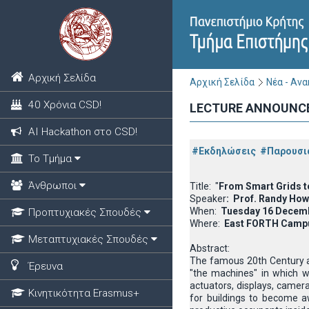
Αρχική Σελίδα
Αρχική Σελίδα
Νέα - Αν
40 Χρόνια CSD!
LECTURE ANNOUNCEME
ΑΙ Hackathon στο CSD!
#Εκδηλώσεις
#Παρουσι
Το Τμήμα
Άνθρωποι
Title: "
From Smart Grids to
Speaker
: Prof. Randy Howa
When:
Tuesday 16 Decembe
Προπτυχιακές Σπουδές
Where:
East FORTH Campus
Μεταπτυχιακές Σπουδές
Abstract:
The famous 20th Century ar
Έρευνα
"the machines" in which w
actuators, displays, camer
Κινητικότητα Erasmus+
for buildings to become a