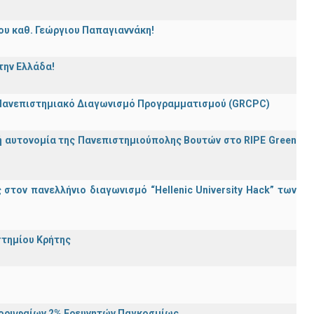
ου καθ. Γεώργιου Παπαγιαννάκη!
την Ελλάδα!
 Πανεπιστημιακό Διαγωνισμό Προγραμματισμού (GRCPC)
ή αυτονομία της Πανεπιστημιούπολης Βουτών στο RIPE Green
τον πανελλήνιο διαγωνισμό “Hellenic University Hack” των
στημίου Κρήτης
Κορυφαίων 2% Ερευνητών Παγκοσμίως