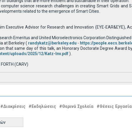
of buildings that are more efficient and sustainable in their operation.
he computer science research challenges in creating Smart Grids and S
elopments related to the emergence of Smart Cities.
im Executive Advisor for Research and Innovation (EYE-EAR&EYE), Acade
esearch Emeritus and United Microelectronics Corporation Distinguishe
ia at Berkeley (
randykatz@berkeley.edu
-
https://people.eecs.berke
ier on that same day of this talk, an Honorary Doctorate Degree Award 
ntent/uploads/2025/12/Katz-Inv.pdf
).
CS FORTH (CARV)
#Διακρίσεις
#Εκδηλώσεις
#Θερινά Σχολεία
#Θέσεις Εργασία
τών