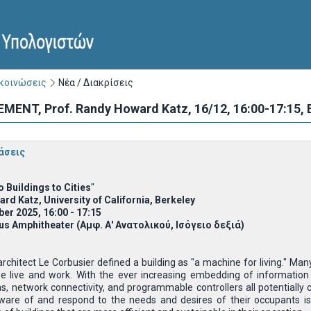
ακοινώσεις
Νέα / Διακρίσεις
NT, Prof. Randy Howard Katz, 16/12, 16:00-17:15,
άσεις
 Buildings to Cities
"
rd Katz, University of California, Berkeley
r 2025, 16:00 - 17:15
 Amphitheater (Αμφ. Α' Ανατολικού, Ισόγειο δεξιά)
chitect Le Corbusier defined a building as "a machine for living." Ma
e live and work. With the ever increasing embedding of information 
as, network connectivity, and programmable controllers all potentially
ware of and respond to the needs and desires of their occupants is