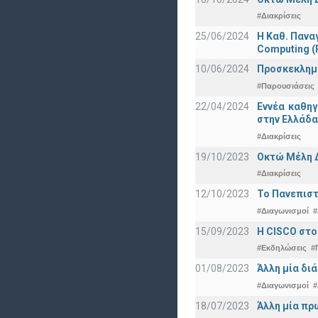
#Διακρίσεις
25/06/2024
Η Καθ. Πανα
Computing 
10/06/2024
Προσκεκλημέν
#Παρουσιάσεις
22/04/2024
Εννέα καθη
στην Ελλάδα
#Διακρίσεις
19/10/2023
Οκτώ Μέλη 
#Διακρίσεις
12/10/2023
Το Πανεπιστ
#Διαγωνισμοί
#
15/09/2023
Η CISCO στο
#Εκδηλώσεις
#
01/08/2023
Άλλη μία δι
#Διαγωνισμοί
#
18/07/2023
Άλλη μία πρ