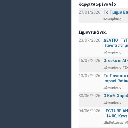
Καρφιτσωμένο νέο
27/01/2026
Το Τμήμα Επ
#Διακρίσεις
Σημαντικά νέα
23/07/2026
ΔΕΛΤΙΟ ΤΥΠ
Πανεπιστημ
#Διακρίσεις
15/07/2026
Greeks in AI
#Διακρίσεις
#Ε
13/07/2026
Το Πανεπιστ
Impact Ratin
#Διακρίσεις
30/06/2026
Ο Καθ. Χαρά
#Διακρίσεις
04/06/2026
LECTURE ANN
- 14:00, Κεν
#Εκδηλώσεις
#