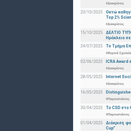
#Διακρίσεις
20/10/2025
Οκτώ καθηγη
Top 2% Scien
#Διακρίσεις
15/10/2025
ΔΕΛΤΙΟ ΤΥΠΟ
Ηράκλειο σε
24/07/2025
Το Τμήμα Επ
#Θερινά Σχολεί
02/06/2025
ICRA Award 
#Διακρίσεις
28/05/2025
Internet Soc
#Διακρίσεις
16/05/2025
Distinguishe
#Παρουσιάσεις
30/04/2025
To CSD στο 
#Παρουσιάσεις
01/04/2025
Διάκριση φ
Cup”