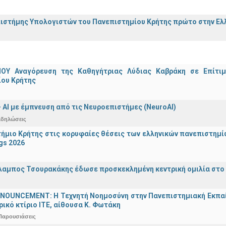
ιστήμης Υπολογιστών του Πανεπιστημίου Κρήτης πρώτο στην Ελλ
ΟΥ Αναγόρευση της Καθηγήτριας Λύδιας Καβράκη σε Επίτι
ίου Κρήτης
 - ΑΙ με έμπνευση από τις Νευροεπιστήμες (NeuroAI)
κδηλώσεις
ήμιο Κρήτης στις κορυφαίες θέσεις των ελληνικών πανεπιστημίων
gs 2026
λαμπος Τσουρακάκης έδωσε προσκεκλημένη κεντρική ομιλία στο S
OUNCEMENT: Η Τεχνητή Νοημοσύνη στην Πανεπιστημιακή Εκπαίδευ
τρικό κτίριο ΙΤΕ, αίθουσα Κ. Φωτάκη
Παρουσιάσεις