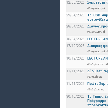
12/05/2026
Συμμετοχή τ
#Διαγωνισμοί
29/04/2026
Το CSD συμ
συντονίζετα
28/04/2026
Διαγωνισμός
#Διαγωνισμοί
16/04/2026
LECTURE ANN
17/12/2025
Διάκριση φο
#Διαγωνισμοί
#
10/12/2025
LECTURE ANN
#Εκδηλώσεις
#
11/11/2025
Δύο Best Pap
#Διακρίσεις
11/11/2025
Πρώτο Συμπό
#Εκδηλώσεις
30/10/2025
Το Τμήμα Επ
Πρόγραμμα 
Υπολογιστικ