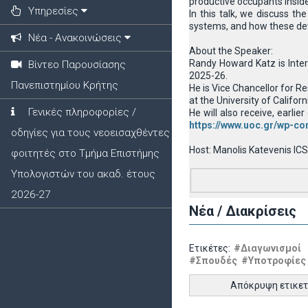
productive occupants inside 
Υπηρεσίες
In this talk, we discuss t
systems, and how these dev
Νέα - Ανακοινώσεις
About the Speaker:
Randy Howard Katz is Inter
Βίντεο Παρουσίασης
2025-26.
Πανεπιστημίου Κρήτης
He is Vice Chancellor for R
at the University of Californ
Γενικές πληροφορίες /
He will also receive, earl
https://www.uoc.gr/wp-co
οδηγίες για τους νεοεισαχθέντες
Host: Manolis Katevenis I
φοιτητές στο Τμήμα Επιστήμης
Υπολογιστών του ακαδ. έτους
2026-27
Νέα / Διακρίσεις
Ετικέτες:
#Διαγωνισμοί
#Σπουδές
#Υποτροφίες
Απόκρυψη ετικε