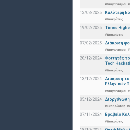
#Διαγωνισμοί
#
13/03/2025
Καλύτερη Ερ
#Διακρίσεις
19/02/2025
Times Highe
#Διακρίσεις
07/02/2025
Διάκριση φο
#Διαγωνισμοί
#
20/12/2024
Φοιτητές το
Tech Hackat
#Διακρίσεις
13/12/2024
Διάκριση το
Ελληνικών 
#Διαγωνισμοί
#
05/12/2024
Διοργάνωση 
#Εκδηλώσεις
#
07/11/2024
Βραβείο Καλ
#Διακρίσεις
18/10/2024
Οκτώ Μέλη 