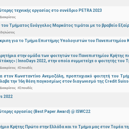
ύτερης τεχνικής εργασίας στο συνέδριο PETRA 2023
Διακρίσεις
 του Τμήματος Ευάγγελος Μαρκάτος τιμάται με το βραβείο Εξαί
κδηλώσεις
άκριση για το Τμήμα Επιστήμης Υπολογιστών του Πανεπιστημίου 
ρητήρια στην ομάδα των φοιτητών του Πανεπιστημίου Κρήτης π
ϊτάκης» | InnoDays 2022, στην οποία συμμετείχε ο φοιτητής το
Διακρίσεις
#Σπουδές
ια στον Κωνσταντίνο Ανεμοζάλη, προπτυχιακό φοιτητή του Τμή
λαβε την 16η θέση παγκοσμίως στον διαγωνισμό της Credit Suiss
Διακρίσεις
#Σπουδές
s 2022
ύτερης εργασίας (Best Paper Award) @ ISWC22
ήμιο Κρήτης Πρώτο στην Ελλάδα και το Τμήμα μας στον Τομέα τ