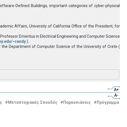
oftware-Defined Buildings, important categories of cyber-physical
mic Affairs, University of California Office of the President, for
d Professor Emeritus in Electrical Engineering and Computer Science
ley.edu/~randy
).
by the Department of Computer Science of the University of Crete (
A+
A-
ς
#Μεταπτυχιακές Σπουδές
#Παρουσιάσεις
#Πρόγραμμα