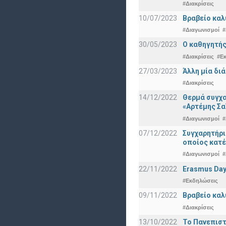
#Διακρίσεις
10/07/2023
Βραβείο καλ
#Διαγωνισμοί
#
30/05/2023
Ο καθηγητής
#Διακρίσεις
#Ε
27/03/2023
Άλλη μία δι
#Διακρίσεις
14/12/2022
Θερμά συγχα
«Αρτέμης Σα
#Διαγωνισμοί
#
07/12/2022
Συγχαρητήρ
οποίος κατέ
#Διαγωνισμοί
#
22/11/2022
Erasmus Day
#Εκδηλώσεις
09/11/2022
Βραβείο καλ
#Διακρίσεις
13/10/2022
Το Πανεπιστ