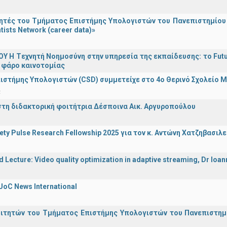
τές του Τμήματος Επιστήμης Υπολογιστών του Πανεπιστημίου 
tists Network (career data)»
Υ H Tεχνητή Νοημοσύνη στην υπηρεσία της εκπαίδευσης: το Futu
 φάρο καινοτομίας
ιστήμης Υπολογιστών (CSD) συμμετείχε στο 4ο Θερινό Σχολείο
α
στη διδακτορική φοιτήτρια Δέσποινα Αικ. Αργυροπούλου
iety Pulse Research Fellowship 2025 για τον κ. Αντώνη Χατζηβασι
d Lecture: Video quality optimization in adaptive streaming, Dr Ioa
UoC News International
οιτητών του Τμήματος Επιστήμης Υπολογιστών του Πανεπιστημ