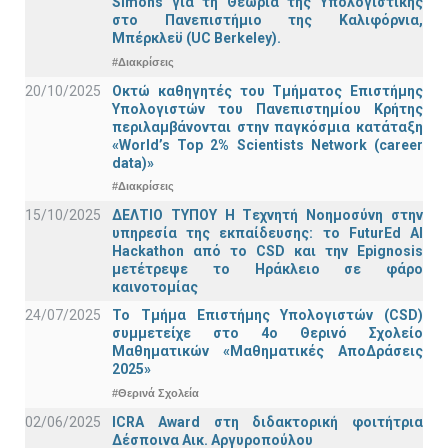
Simons για τη Θεωρία της Υπολογιστικής
στο Πανεπιστήμιο της Καλιφόρνια,
Μπέρκλεϋ (UC Berkeley).
#Διακρίσεις
20/10/2025
Οκτώ καθηγητές του Τμήματος Επιστήμης
Υπολογιστών του Πανεπιστημίου Κρήτης
περιλαμβάνονται στην παγκόσμια κατάταξη
«World’s Top 2% Scientists Network (career
data)»
#Διακρίσεις
15/10/2025
ΔΕΛΤΙΟ ΤΥΠΟΥ H Tεχνητή Νοημοσύνη στην
υπηρεσία της εκπαίδευσης: το FuturEd AI
Hackathon από το CSD και την Epignosis
μετέτρεψε το Ηράκλειο σε φάρο
καινοτομίας
24/07/2025
Το Τμήμα Επιστήμης Υπολογιστών (CSD)
συμμετείχε στο 4ο Θερινό Σχολείο
Μαθηματικών «Μαθηματικές ΑποΔράσεις
2025»
#Θερινά Σχολεία
02/06/2025
ICRA Award στη διδακτορική φοιτήτρια
Δέσποινα Αικ. Αργυροπούλου