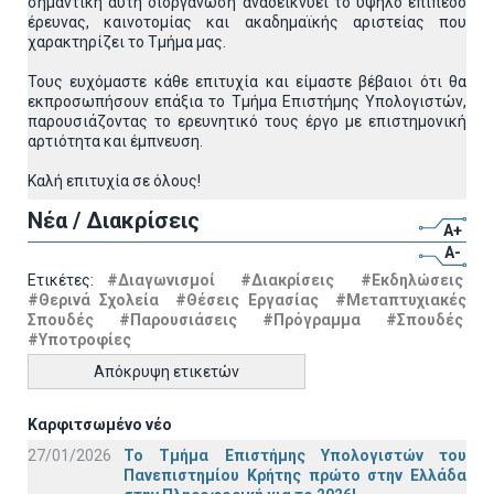
σημαντική αυτή διοργάνωση αναδεικνύει το υψηλό επίπεδο
έρευνας, καινοτομίας και ακαδημαϊκής αριστείας που
χαρακτηρίζει το Τμήμα μας.
Τους ευχόμαστε κάθε επιτυχία και είμαστε βέβαιοι ότι θα
εκπροσωπήσουν επάξια το Τμήμα Επιστήμης Υπολογιστών,
παρουσιάζοντας το ερευνητικό τους έργο με επιστημονική
αρτιότητα και έμπνευση.
Καλή επιτυχία σε όλους!
Νέα / Διακρίσεις
A+
A-
Ετικέτες:
#Διαγωνισμοί
#Διακρίσεις
#Εκδηλώσεις
#Θερινά Σχολεία
#Θέσεις Εργασίας
#Μεταπτυχιακές
Σπουδές
#Παρουσιάσεις
#Πρόγραμμα
#Σπουδές
#Υποτροφίες
Απόκρυψη ετικετών
Καρφιτσωμένο νέο
27/01/2026
Το Τμήμα Επιστήμης Υπολογιστών του
Πανεπιστημίου Κρήτης πρώτο στην Ελλάδα