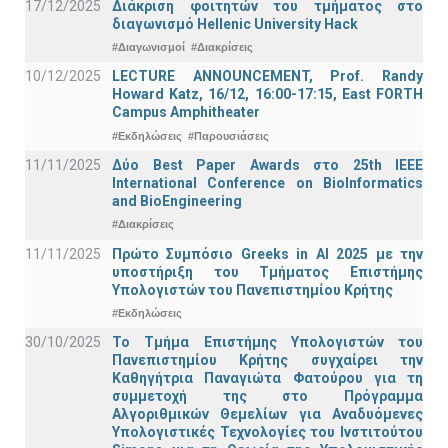
17/12/2025
Διάκριση φοιτητών του τμήματος στο
διαγωνισμό Hellenic University Hack
#Διαγωνισμοί
#Διακρίσεις
10/12/2025
LECTURE ANNOUNCEMENT, Prof. Randy
Howard Katz, 16/12, 16:00-17:15, East FORTH
Campus Amphitheater
#Εκδηλώσεις
#Παρουσιάσεις
11/11/2025
Δύο Best Paper Awards στο 25th IEEE
International Conference on BioInformatics
and BioEngineering
#Διακρίσεις
11/11/2025
Πρώτο Συμπόσιο Greeks in AI 2025 με την
υποστήριξη του Τμήματος Επιστήμης
Υπολογιστών του Πανεπιστημίου Κρήτης
#Εκδηλώσεις
30/10/2025
Το Τμήμα Επιστήμης Υπολογιστών του
Πανεπιστημίου Κρήτης συγχαίρει την
Καθηγήτρια Παναγιώτα Φατούρου για τη
συμμετοχή της στο Πρόγραμμα
Αλγοριθμικών Θεμελίων για Αναδυόμενες
Υπολογιστικές Τεχνολογίες του Ινστιτούτου