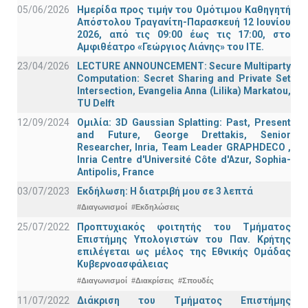
05/06/2026
Ημερίδα προς τιμήν του Ομότιμου Καθηγητή
Απόστολου Τραγανίτη-Παρασκευή 12 Ιουνίου
2026, από τις 09:00 έως τις 17:00, στο
Αμφιθέατρο «Γεώργιος Λιάνης» του ΙΤΕ.
23/04/2026
LECTURE ANNOUNCEMENT: Secure Multiparty
Computation: Secret Sharing and Private Set
Intersection, Evangelia Anna (Lilika) Markatou,
TU Delft
12/09/2024
Ομιλία: 3D Gaussian Splatting: Past, Present
and Future, George Drettakis, Senior
Researcher, Inria, Team Leader GRAPHDECO ,
Inria Centre d'Université Côte d'Azur, Sophia-
Antipolis, France
03/07/2023
Εκδήλωση: Η διατριβή μου σε 3 λεπτά
#Διαγωνισμοί
#Εκδηλώσεις
25/07/2022
Προπτυχιακός φοιτητής του Τμήματος
Επιστήμης Υπολογιστών του Παν. Κρήτης
επιλέγεται ως μέλος της Εθνικής Ομάδας
Κυβερνοασφάλειας
#Διαγωνισμοί
#Διακρίσεις
#Σπουδές
11/07/2022
Διάκριση του Τμήματος Επιστήμης