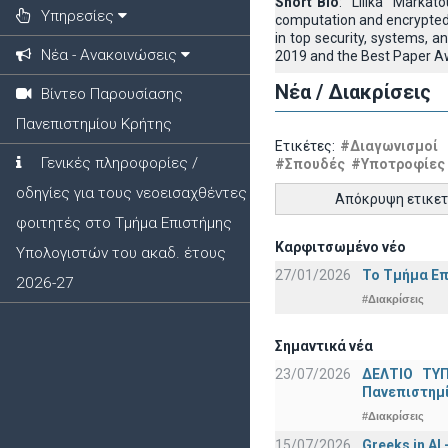
Short Bio
: Lilika Markato
Υπηρεσίες
computation and encrypted
in top security, systems,
Νέα - Ανακοινώσεις
2019 and the Best Paper Aw
Νέα / Διακρίσεις
Βίντεο Παρουσίασης
Πανεπιστημίου Κρήτης
Ετικέτες:
#Διαγωνισμοί
Γενικές πληροφορίες /
#Σπουδές
#Υποτροφίες
οδηγίες για τους νεοεισαχθέντες
Απόκρυψη ετικε
φοιτητές στο Τμήμα Επιστήμης
Καρφιτσωμένο νέο
Υπολογιστών του ακαδ. έτους
27/01/2026
Το Τμήμα Επ
2026-27
#Διακρίσεις
Σημαντικά νέα
23/07/2026
ΔΕΛΤΙΟ ΤΥΠ
Πανεπιστημ
#Διακρίσεις
15/07/2026
Greeks in AI