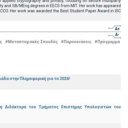
n applied cryptography and privacy, focusing on secure multiparty
ity and SB/MEng degrees in EECS from MIT. Her work has appeared
OCCO. Her work was awarded the Best Student Paper Award in ISC
A+
A-
ς
#Μεταπτυχιακές Σπουδές
#Παρουσιάσεις
#Πρόγραμμα
άδα στην Πληροφορική για το 2026!
μη Διδάκτορα του Τμήματος Επιστήμης Υπολογιστών του