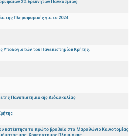
Κορυφαίων 2% Ερευνητών Παγκοσμίως
α της Πληροφορικής για το 2024
ης Υπολογιστών του Πανεπιστημίου Κρήτης.
ρετης Πανεπιστημιακής Διδασκαλίας
Κρήτης
ου κατέκτησε το πρώτο βραβείο στο Μαραθώνιο Καινοτομίας
υ Τμήματός μας, Χρυσόστομος Πλουμάκης