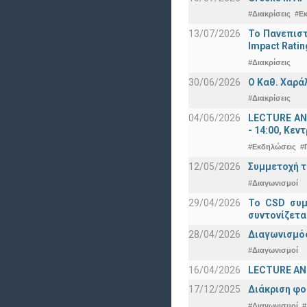
#Διακρίσεις
#Ε
13/07/2026
Το Πανεπιστ
Impact Ratin
#Διακρίσεις
30/06/2026
Ο Καθ. Χαρά
#Διακρίσεις
04/06/2026
LECTURE ANN
- 14:00, Κεν
#Εκδηλώσεις
#
12/05/2026
Συμμετοχή τ
#Διαγωνισμοί
29/04/2026
Το CSD συμ
συντονίζετα
28/04/2026
Διαγωνισμός
#Διαγωνισμοί
16/04/2026
LECTURE ANN
17/12/2025
Διάκριση φο
#Διαγωνισμοί
#