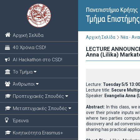
Αρχική Σελίδα
Αρχική Σελίδα
Νέα - Αν
40 Χρόνια CSD!
LECTURE ANNOUNCEMEN
Anna (Lilika) Markat
ΑΙ Hackathon στο CSD!
Το Τμήμα
Άνθρωποι
Lecture:
Tuesday 5/5 13:0
Lecture title:
Secure Multip
Speaker:
Evangelia Anna (
Προπτυχιακές Σπουδές
Abstract:
In this class, we
Μεταπτυχιακές Σπουδές
over their private inputs w
where two parties compute 
Έρευνα
discovery and ad conversio
sharing has practical applic
Κινητικότητα Erasmus+