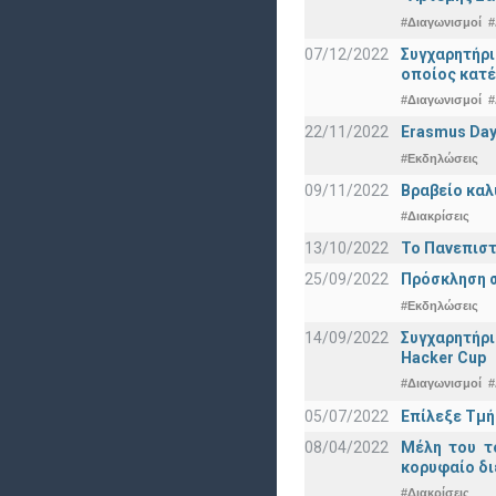
#Διαγωνισμοί
#
07/12/2022
Συγχαρητήρ
οποίος κατέ
#Διαγωνισμοί
#
22/11/2022
Erasmus Day
#Εκδηλώσεις
09/11/2022
Βραβείο καλ
#Διακρίσεις
13/10/2022
Το Πανεπιστ
25/09/2022
Πρόσκληση σ
#Εκδηλώσεις
14/09/2022
Συγχαρητήρι
Hacker Cup
#Διαγωνισμοί
#
05/07/2022
Επίλεξε Τμή
08/04/2022
Μέλη του τ
κορυφαίο δι
#Διακρίσεις