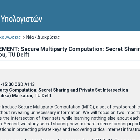
ακοινώσεις
Νέα / Διακρίσεις
T: Secure Multiparty Computation: Secret Sharing a
ou, TU Delft
0-15:00 CSD A113
arty Computation: Secret Sharing and Private Set Intersection
Lilika) Markatou, TU Delft
 introduce Secure Multiparty Computation (MPC), a set of cryptographic 
ithout revealing unnecessary information. We will focus on two importa
the intersection of their sets while learning nothing else about each 
n. Second, we study secret sharing: how to share a secret among
n
part
ations in protecting private keys and recovering critical internet infrastr