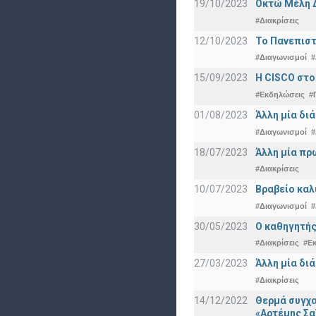
19/10/2023
Οκτώ Μέλη 
#Διακρίσεις
12/10/2023
Το Πανεπιστ
#Διαγωνισμοί
#
15/09/2023
Η CISCO στο
#Εκδηλώσεις
#
01/08/2023
Άλλη μία δι
#Διαγωνισμοί
#
18/07/2023
Άλλη μία πρ
#Διακρίσεις
10/07/2023
Βραβείο καλ
#Διαγωνισμοί
#
30/05/2023
Ο καθηγητής
#Διακρίσεις
#Ε
27/03/2023
Άλλη μία δι
#Διακρίσεις
14/12/2022
Θερμά συγχα
«Αρτέμης Σα