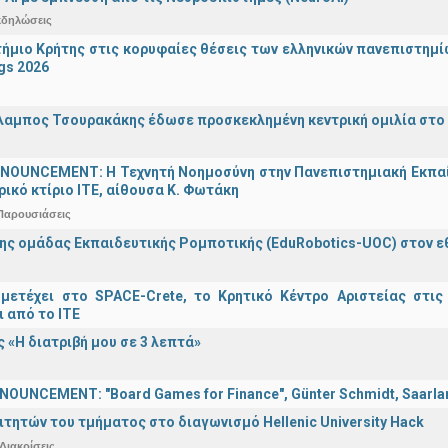
κδηλώσεις
ήμιο Κρήτης στις κορυφαίες θέσεις των ελληνικών πανεπιστημίων
gs 2026
λαμπος Τσουρακάκης έδωσε προσκεκλημένη κεντρική ομιλία στο S
OUNCEMENT: Η Τεχνητή Νοημοσύνη στην Πανεπιστημιακή Εκπαίδευ
τρικό κτίριο ΙΤΕ, αίθουσα Κ. Φωτάκη
Παρουσιάσεις
ης ομάδας Εκπαιδευτικής Ρομποτικής (EduRobotics-UOC) στον εθν
μετέχει στο SPACE-Crete, το Κρητικό Κέντρο Αριστείας στις
ι από το ΙΤΕ
 «Η διατριβή μου σε 3 λεπτά»
OUNCEMENT: "Board Games for Finance", Günter Schmidt, Saarland
ιτητών του τμήματος στο διαγωνισμό Hellenic University Hack
Διακρίσεις