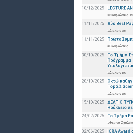
10/12/2025
LECTURE ANN
#Εκδηλώσεις
#
11/11/2025
Δύο Best Pap
#Διακρίσεις
11/11/2025
Πρώτο Συμπό
#Εκδηλώσεις
30/10/2025
Το Τμήμα Επ
Πρόγραμμα 
Υπολογιστικ
#Διακρίσεις
20/10/2025
Οκτώ καθηγη
Top 2% Scien
#Διακρίσεις
15/10/2025
ΔΕΛΤΙΟ ΤΥΠΟ
Ηράκλειο σε
24/07/2025
Το Τμήμα Επ
#Θερινά Σχολεί
02/06/2025
ICRA Award 