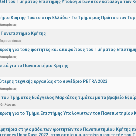
ΔΕΠ του Τμήματος Επιστήμης Υπολογιστών στον κατάλογο των 
ήμιο Κρήτης Πρώτο στην Ελλάδα - Το Τμήμα μας Πρώτο στον Τομέ
Διακρίσεις
 Πανεπιστήμιο Κρήτης
Παρουσιάσεις
άκριση για τους φοιτητές και αποφοίτους του Τμήματος Επιστήμ
Διακρίσεις
ωτιά για το Πανεπιστήμιο Κρήτης
ύτερης τεχνικής εργασίας στο συνέδριο PETRA 2023
Διακρίσεις
 του Τμήματος Ευάγγελος Μαρκάτος τιμάται με το βραβείο Εξαί
κδηλώσεις
άκριση για το Τμήμα Επιστήμης Υπολογιστών του Πανεπιστημίου 
ρητήρια στην ομάδα των φοιτητών του Πανεπιστημίου Κρήτης π
ϊτάκης» | InnoDays 2022, στην οποία συμμετείχε ο φοιτητής το