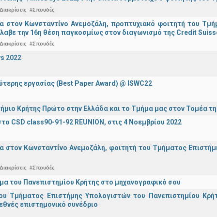
Διακρίσεις
#Σπουδές
ια στον Κωνσταντίνο Ανεμοζάλη, προπτυχιακό φοιτητή του Τμή
λαβε την 16η θέση παγκοσμίως στον διαγωνισμό της Credit Suiss
Διακρίσεις
#Σπουδές
s 2022
ύτερης εργασίας (Best Paper Award) @ ISWC22
ήμιο Κρήτης Πρώτο στην Ελλάδα και το Τμήμα μας στον Τομέα τ
το CSD class90-91-92 REUNION, στις 4 Νοεμβρίου 2022
α στον Κωνσταντίνο Ανεμοζάλη, φοιτητή του Τμήματος Επιστήμη
Διακρίσεις
#Σπουδές
μα του Πανεπιστημίου Κρήτης στο μηχανογραφικό σου
ου Τμήματος Επιστήμης Υπολογιστών του Πανεπιστημίου Κρήτ
εθνές επιστημονικό συνέδριο