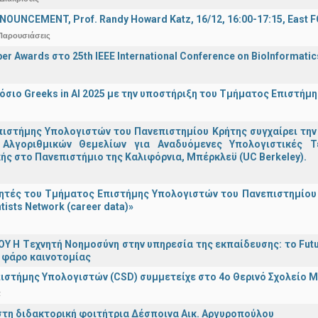
OUNCEMENT, Prof. Randy Howard Katz, 16/12, 16:00-17:15, East
Παρουσιάσεις
er Awards στο 25th IEEE International Conference on BioInformati
σιο Greeks in AI 2025 με την υποστήριξη του Τμήματος Επιστήμ
ιστήμης Υπολογιστών του Πανεπιστημίου Κρήτης συγχαίρει την
Αλγοριθμικών Θεμελίων για Αναδυόμενες Υπολογιστικές Τ
ής στο Πανεπιστήμιο της Καλιφόρνια, Μπέρκλεϋ (UC Berkeley).
τές του Τμήματος Επιστήμης Υπολογιστών του Πανεπιστημίου 
tists Network (career data)»
Υ H Tεχνητή Νοημοσύνη στην υπηρεσία της εκπαίδευσης: το Futu
 φάρο καινοτομίας
ιστήμης Υπολογιστών (CSD) συμμετείχε στο 4ο Θερινό Σχολείο
α
στη διδακτορική φοιτήτρια Δέσποινα Αικ. Αργυροπούλου