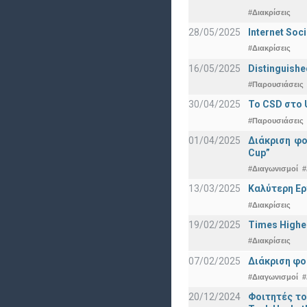
#Διακρίσεις
28/05/2025
Internet Soc
#Διακρίσεις
16/05/2025
Distinguishe
#Παρουσιάσεις
30/04/2025
To CSD στο 
#Παρουσιάσεις
01/04/2025
Διάκριση φ
Cup”
#Διαγωνισμοί
#
13/03/2025
Καλύτερη Ερ
#Διακρίσεις
19/02/2025
Times Highe
#Διακρίσεις
07/02/2025
Διάκριση φο
#Διαγωνισμοί
#
20/12/2024
Φοιτητές το