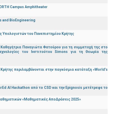
 FORTH Campus Amphitheater
cs and BioEngineering
ης Υπολογιστών του Πανεπιστημίου Κρήτης
 Καθηγήτρια Παναγιώτα Φατούρου για τη συμμετοχή της στο
εχνολογίες του Ινστιτούτου Simons για τη Θεωρία της
Κρήτης περιλαμβάνονται στην παγκόσμια κατάταξη «World’s
rEd AI Hackathon από το CSD και την Epignosis μετέτρεψε το
 Μαθηματικών «Μαθηματικές ΑποΔράσεις 2025»