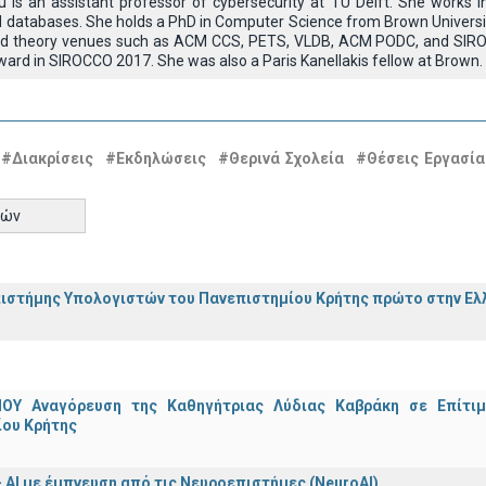
u is an assistant professor of cybersecurity at TU Delft. She works i
 databases. She holds a PhD in Computer Science from Brown Univers
 and theory venues such as ACM CCS, PETS, VLDB, ACM PODC, and SIR
ard in SIROCCO 2017. She was also a Paris Kanellakis fellow at Brown.
#Διακρίσεις
#Εκδηλώσεις
#Θερινά Σχολεία
#Θέσεις Εργασία
τών
ιστήμης Υπολογιστών του Πανεπιστημίου Κρήτης πρώτο στην Ελλ
ΟΥ Αναγόρευση της Καθηγήτριας Λύδιας Καβράκη σε Επίτι
ίου Κρήτης
 - ΑΙ με έμπνευση από τις Νευροεπιστήμες (NeuroAI)