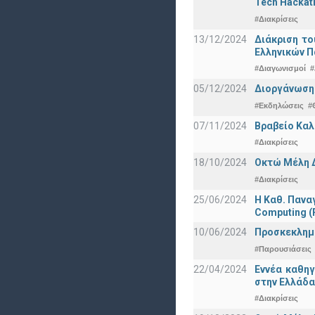
Tech Hackat
#Διακρίσεις
13/12/2024
Διάκριση το
Ελληνικών 
#Διαγωνισμοί
#
05/12/2024
Διοργάνωση 
#Εκδηλώσεις
#
07/11/2024
Βραβείο Καλ
#Διακρίσεις
18/10/2024
Οκτώ Μέλη 
#Διακρίσεις
25/06/2024
Η Καθ. Πανα
Computing 
10/06/2024
Προσκεκλημέν
#Παρουσιάσεις
22/04/2024
Εννέα καθη
στην Ελλάδα
#Διακρίσεις