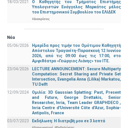
18/03/2021
Ο Καθηγητής του Τμήματος Επιστήμης
Υπολογιστών Ευάγγελος Μαρκάτος μέλος
του Επιστημονικού Συμβουλίου του ΕΛΙΔΕΚ
#Διακρίσεις
Νέα
05/06/2026
Ημερίδα προς τιμήν του Ομότιμου Καθηγητή
Απόστολου Τραγανίτη-Παρασκευή 12 Ιουνίου
2026, από τις 09:00 έως τις 17:00, στο
Αμφιθέατρο «Γεώργιος Λιάνης» του ΙΤΕ.
23/04/2026
LECTURE ANNOUNCEMENT: Secure Multiparty
Computation: Secret Sharing and Private Set
Intersection, Evangelia Anna (Lilika) Markatou,
TU Delft
12/09/2024
Ομιλία: 3D Gaussian Splatting: Past, Present
and Future, George Drettakis, Senior
Researcher, Inria, Team Leader GRAPHDECO ,
Inria Centre d'Université Côte d'Azur, Sophia-
Antipolis, France
03/07/2023
Εκδήλωση: Η διατριβή μου σε 3 λεπτά
#Διαγωνισμοί
#Εκδηλώσεις