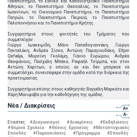
Πανεπιστήμιο, το Εθνικό και Καποδιστριακό Πανεπιστήμιο
Αθηνών, το Πανεπιστήμιο Θεσσαλίας, το Πανεπιστήμιο
Ιωαννίνων, το Οικονομικό Πανεπιστήμιο, το Πανεπιστήμιο
Πατρών, το Πανεπιστήμιο Πειραιά, το Πανεπιστήμιο
Πελοποννήσου και το Πανεπιστήμιο Κρήτης.
Συγχαρητήρια στους φοιτητές του Τμήματος που
συμμετείχαν:
Γιώργο Ιωακειμίδη, Μάνο Παπαδογιαννάκη, Γιώργο
Παντελάκη, Ανδρέα Σίσκο, Αντώνη Παραγιουδάκη, Eltjon
Qefalija, Μυρσίνη Γκολέμη, Γιάννο Ευρώρου, Ανδρέα
Θεοφάνους, Πασχάλη Μπέκο, Ραφαήλ Τσίρμπα, και στον
Αντώνη Χαρίτων, ο οποίος αν και δεν μπόρεσε να
συμμετάσχει, συνεισέφερε στην ομάδα κατά την διάρκεια της
προετοιμασίας.
Συγχαρητήρια επίσης στους καθηγητές Βαγγέλη Μαρκάτο και
Χάρη Μανιφάβα για την καθοδήγηση της ομάδας.
Νέα / Διακρίσεις
A+
A-
Ετικέτες:
#Διαγωνισμοί
#Διακρίσεις
#Εκδηλώσεις
#Θερινά Σχολεία
#Θέσεις Εργασίας
#Μεταπτυχιακές
Σπουδές
#Παρουσιάσεις
#Πρόγραμμα
#Σπουδές