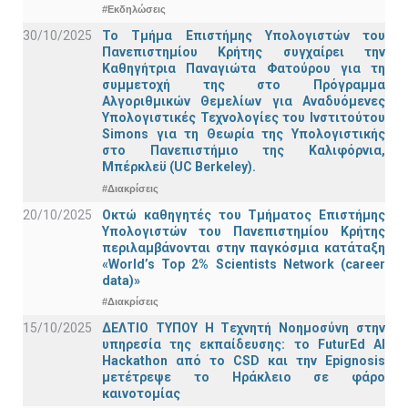
#Εκδηλώσεις
30/10/2025
Το Τμήμα Επιστήμης Υπολογιστών του
Πανεπιστημίου Κρήτης συγχαίρει την
Καθηγήτρια Παναγιώτα Φατούρου για τη
συμμετοχή της στο Πρόγραμμα
Αλγοριθμικών Θεμελίων για Αναδυόμενες
Υπολογιστικές Τεχνολογίες του Ινστιτούτου
Simons για τη Θεωρία της Υπολογιστικής
στο Πανεπιστήμιο της Καλιφόρνια,
Μπέρκλεϋ (UC Berkeley).
#Διακρίσεις
20/10/2025
Οκτώ καθηγητές του Τμήματος Επιστήμης
Υπολογιστών του Πανεπιστημίου Κρήτης
περιλαμβάνονται στην παγκόσμια κατάταξη
«World’s Top 2% Scientists Network (career
data)»
#Διακρίσεις
15/10/2025
ΔΕΛΤΙΟ ΤΥΠΟΥ H Tεχνητή Νοημοσύνη στην
υπηρεσία της εκπαίδευσης: το FuturEd AI
Hackathon από το CSD και την Epignosis
μετέτρεψε το Ηράκλειο σε φάρο
καινοτομίας