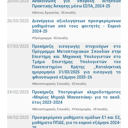
20/05/2025
Ανακοίνωση για υποβολή αιτήσεων
Πρακτικής Άσκησης μέσω ΕΣΠΑ_2024-25
#Θέσεις Εργασίας
#Σπουδές
26/03/2025
Διενέργεια αξιολογήσεων προσφερόμενων
μαθημάτων από τους φοιτητές - Εαρινό
2024-25
#Πρόγραμμα
#Σπουδές
07/03/2025
Προκήρυξη εισαγωγής πτυχιούχων στo
Πρόγραμμα Μεταπτυχιακών Σπουδών στην
Επιστήμη και Μηχανική Υπολογιστών στο
Τμήμα Eπιστήμης Υπολογιστών του
Πανεπιστημίου Κρήτης _Καταληκτική
ημερομηνία 31/03/2025 για εισαγωγή το
φθινοπωρινό εξάμηνο 2025-26
#Μεταπτυχιακές Σπουδές
#Σπουδές
24/02/2025
Προκήρυξη Υποτροφίων κληροδοτήματος
«Μαρίας Μιχαήλ Μανασσάκη» για το ακαδ.
έτος 2023-2024
#Μεταπτυχιακές Σπουδές
#Υποτροφίες
#Σπουδές
04/02/2025
Προσφερόμενα μαθήματα ομάδων Ε1 και Ε2,
μαθήματα ΠΠΔΕ, για το εαρινό εξάμηνο 2024-
25