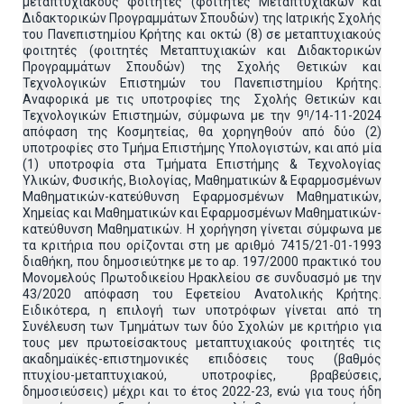
μεταπτυχιακούς φοιτητές (φοιτητές Μεταπτυχιακών και
Διδακτορικών Προγραμμάτων Σπουδών) της Ιατρικής Σχολής
του Πανεπιστημίου Κρήτης και οκτώ (8) σε μεταπτυχιακούς
φοιτητές (φοιτητές Μεταπτυχιακών και Διδακτορικών
Προγραμμάτων Σπουδών) της Σχολής Θετικών και
Τεχνολογικών Επιστημών του Πανεπιστημίου Κρήτης.
Αναφορικά με τις υποτροφίες της Σχολής Θετικών και
η
Τεχνολογικών Επιστημών, σύμφωνα με την 9
/14-11-2024
απόφαση της Κοσμητείας, θα χορηγηθούν από δύο (2)
υποτροφίες στο Τμήμα Επιστήμης Υπολογιστών, και από μία
(1) υποτροφία στα Τμήματα Επιστήμης & Τεχνολογίας
Υλικών, Φυσικής, Βιολογίας, Μαθηματικών & Εφαρμοσμένων
Μαθηματικών-κατεύθυνση Εφαρμοσμένων Μαθηματικών,
Χημείας και Μαθηματικών και Εφαρμοσμένων Μαθηματικών-
κατεύθυνση Μαθηματικών. Η χορήγηση γίνεται σύμφωνα με
τα κριτήρια που ορίζονται στη με αριθμό 7415/21-01-1993
διαθήκη, που δημοσιεύτηκε με το αρ. 197/2000 πρακτικό του
Μονομελούς Πρωτοδικείου Ηρακλείου σε συνδυασμό με την
43/2020 απόφαση του Εφετείου Ανατολικής Κρήτης.
Ειδικότερα, η επιλογή των υποτρόφων γίνεται από τη
Συνέλευση των Τμημάτων των δύο Σχολών με κριτήριο για
τους μεν πρωτοείσακτους μεταπτυχιακούς φοιτητές τις
ακαδημαϊκές-επιστημονικές επιδόσεις τους (βαθμός
πτυχίου-μεταπτυχιακού, υποτροφίες, βραβεύσεις,
δημοσιεύσεις) μέχρι και το έτος 2022-23, ενώ για τους ήδη