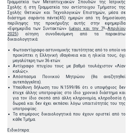
Γραμματεία των Μεταπτυχιακών Σπουδών της Ιατρικής
Σχολής ή στη Γραμματεία του αντίστοιχου Τμήματος της
Σχολής Θετικών και Τεχνολογικών Επιστημών, μέσα σε
διάστημα σαράντα πέντε(45) ημερών από τη δημοσίευση
περίληψης της προκήρυξης αυτής στην εφημερίδα
η
«Εφημερίδα των Συντακτών» (
μέχρι και την 7
Απριλίου
2025
) αίτηση συνοδευόμενη από τα παρακάτω
δικαιολογητικά:
Φωτοαντίγραφο αστυνομικής ταυτότητας από το οποίο να
προκύπτει η Ελληνική ιθαγένεια και η ηλικία τους, όχι
μεγαλύτερη των 36 ετών.
Αντίγραφο πτυχίου τους με βαθμό τουλάχιστον «Λίαν
καλώς».
Απόσπασμα Ποινικού Μητρώου (θα αναζητηθεί
αυτεπάγγελτα).
Υπεύθυνη δήλωση του Ν.1599/86 ότι ο υποψήφιος δεν
έτυχε άλλης υποτροφίας στο ίδιο χρονικό διάστημα και
για τον ίδιο σκοπό από άλλη κληρονομία, κληροδοσία ή
δωρεά και δεν έχει εκπέσει λόγω υπαιτιότητάς του της
υποτροφίας.
Τα επιμέρους δικαιολογητικά που έχουν οριστεί από το
κάθε Τμήμα.
Ειδικότερα: