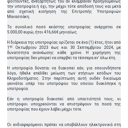
φοιτούντες, ανεξαρτήτως του αν ελάμβαναν προηγουμένως
την υποτροφία ή όχι, την μέχρι τότε απόδοσή τους και μετά
από σχετική εισήγηση της Επιτροπής Υποτροφιών
Μανασσάκη.
Το συνολικό ποσό εκάστης υποτροφίας ανέρχεται σε
5.000,00 ευρώ, ήτοι 416,66€ μηνιαίως.
Η διάρκεια της υποτροφίας ορίζεται σε ένα (1) έτος, ήτοι από
ης
1
Οκτωβρίου 2023 έως και 30 Σεπτεμβρίου 2024, με
δυνατότητα ανανέωσης κάθε χρόνο. Η χορήγηση της
υποτροφίας δεν μπορεί να υπερβεί τα τέσσερα εν’ όλω έτη.
Η υποτροφία δύναται να διακοπεί εάν, για οποιονδήποτε
λόγο, ήθελε επέλθει μείωση των ετήσιων εσόδων του
Κληροδοτήματος. Στην περίπτωση αυτή ουδέν δικαίωμα
γεννάται υπέρ του υποτρόφου του οποίου διακόπηκε η
υποτροφία.
Εάν η υποτροφία διακοπεί από υπαιτιότητά τους, οι
υπότροφοι υποχρεούνται να επιστρέψουν τα ποσά της
υποτροφίας που έχουν λάβει μέχρι τότε.
Οι ενδιαφερόμενοι πρέπει να υποβάλλουν ηλεκτρονικά στη