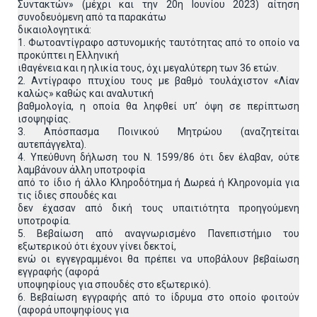
Συντακτών» (μέχρι και την 20η Ιουνίου 2023) αίτηση
συνοδευόμενη από τα παρακάτω
δικαιολογητικά:
1. Φωτοαντίγραφο αστυνομικής ταυτότητας από το οποίο να
προκύπτει η Ελληνική
ιθαγένεια και η ηλικία τους, όχι μεγαλύτερη των 36 ετών.
2. Αντίγραφο πτυχίου τους με βαθμό τουλάχιστον «Λίαν
καλώς» καθώς και αναλυτική
βαθμολογία, η οποία θα ληφθεί υπ’ όψη σε περίπτωση
ισοψηφίας.
3. Απόσπασμα Ποινικού Μητρώου (αναζητείται
αυτεπάγγελτα).
4. Υπεύθυνη δήλωση του Ν. 1599/86 ότι δεν έλαβαν, ούτε
λαμβάνουν άλλη υποτροφία
από το ίδιο ή άλλο Κληροδότημα ή Δωρεά ή Κληρονομία για
τις ίδιες σπουδές και
δεν έχασαν από δική τους υπαιτιότητα προηγούμενη
υποτροφία.
5. Βεβαίωση από αναγνωρισμένο Πανεπιστήμιο του
εξωτερικού ότι έχουν γίνει δεκτοί,
ενώ οι εγγεγραμμένοι θα πρέπει να υποβάλουν βεβαίωση
εγγραφής (αφορά
υποψηφίους για σπουδές στο εξωτερικό).
6. Βεβαίωση εγγραφής από το ίδρυμα στο οποίο φοιτούν
(αφορά υποψηφίους για