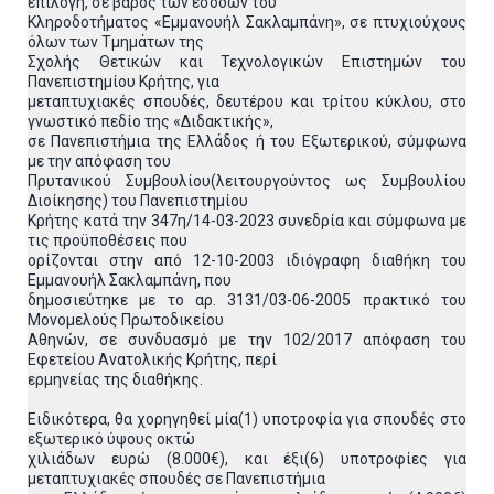
επιλογή, σε βάρος των εσόδων του
Κληροδοτήματος «Εμμανουήλ Σακλαμπάνη», σε πτυχιούχους
όλων των Τμημάτων της
Σχολής Θετικών και Τεχνολογικών Επιστημών του
Πανεπιστημίου Κρήτης, για
μεταπτυχιακές σπουδές, δευτέρου και τρίτου κύκλου, στο
γνωστικό πεδίο της «Διδακτικής»,
σε Πανεπιστήμια της Ελλάδος ή του Εξωτερικού, σύμφωνα
με την απόφαση του
Πρυτανικού Συμβουλίου(λειτουργούντος ως Συμβουλίου
Διοίκησης) του Πανεπιστημίου
Κρήτης κατά την 347η/14-03-2023 συνεδρία και σύμφωνα με
τις προϋποθέσεις που
ορίζονται στην από 12-10-2003 ιδιόγραφη διαθήκη του
Εμμανουήλ Σακλαμπάνη, που
δημοσιεύτηκε με το αρ. 3131/03-06-2005 πρακτικό του
Μονομελούς Πρωτοδικείου
Αθηνών, σε συνδυασμό με την 102/2017 απόφαση του
Εφετείου Ανατολικής Κρήτης, περί
ερμηνείας της διαθήκης.
Ειδικότερα, θα χορηγηθεί μία(1) υποτροφία για σπουδές στο
εξωτερικό ύψους οκτώ
χιλιάδων ευρώ (8.000€), και έξι(6) υποτροφίες για
μεταπτυχιακές σπουδές σε Πανεπιστήμια