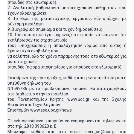
σπουδές στο εσωτερικό).
7. Αναλυτική βαθμολογία μεταπτυχιακών μαθημάτων που
έχουν ολοκληρώσει.
8. Το θέμα της μεταπτυχιακής εργασίας, εάν υπάρχει, με
σύντομη περίληψη.
9. Βιογραφικό σημείωμα και τυχόν δημοσιεύσεις.
10. Πιστοποιητικό (για άρρενες) στο οποίο να φαίνεται ότι
εκπλήρωσαν τις στρατιωτικές
τους υποχρεώσεις ή απαλλάχτηκαν νόμιμα από αυτές ή
έχουν τύχει αναβολής που
να καλύπτει όλο το χρόνο παραμονής τους στο εξωτερικό για
μεταπτυχιακές
σπουδές (αφορά υποψηφίους για σπουδές στο εξωτερικό).
Το κείμενο της προκήρυξης, καθώς και η έντυπη αίτηση και η
υπεύθυνη δήλωση του
Ν.1599/86 με το προβλεπόμενο κείμενο, θα καταχωρηθούν
στο διαδίκτυο στην ιστοσελίδα
του Πανεπιστημίου Κρήτης www.uoc.gr και της Σχολής
Θετικών και Τεχνολογικών
Επιστημών www.sse.uoc.gr/news.
Οι ενδιαφερόμενοι μπορούν να ενημερώνονται τηλεφωνικά
στο τηλ. 2810 393620 κ. Ε.
Μπαλάφα καθώς και στα email: secr_se@uoc.gr και