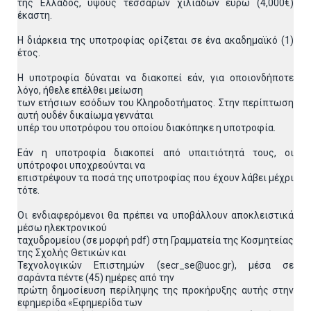
της Ελλάδος, ύψους τεσσάρων χιλιάδων ευρώ (4,000€)
έκαστη.
Η διάρκεια της υποτροφίας ορίζεται σε ένα ακαδημαϊκό (1)
έτος.
Η υποτροφία δύναται να διακοπεί εάν, για οποιονδήποτε
λόγο, ήθελε επέλθει μείωση
των ετήσιων εσόδων του Κληροδοτήματος. Στην περίπτωση
αυτή ουδέν δικαίωμα γεννάται
υπέρ του υποτρόφου του οποίου διακόπηκε η υποτροφία.
Εάν η υποτροφία διακοπεί από υπαιτιότητά τους, οι
υπότροφοι υποχρεούνται να
επιστρέψουν τα ποσά της υποτροφίας που έχουν λάβει μέχρι
τότε.
Οι ενδιαφερόμενοι θα πρέπει να υποβάλλουν αποκλειστικά
μέσω ηλεκτρονικού
ταχυδρομείου (σε μορφή pdf) στη Γραμματεία της Κοσμητείας
της Σχολής Θετικών και
Τεχνολογικών Επιστημών (secr_se@uoc.gr), μέσα σε
σαράντα πέντε (45) ημέρες από την
πρώτη δημοσίευση περίληψης της προκήρυξης αυτής στην
εφημερίδα «Eφημερίδα των