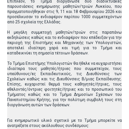
Επιπλέον, το Τμήμα διοργάνωσε δύο διαδικτυακές
παρουσιάσεις ενημέρωσης μαθητών/τριών Λυκείου, που
πραγματοποιήθηκαν στις 9, 11 και 18 Φεβρουαρίου 2026 και
προσέλκυσαν το ενδιαφέρον περίπου 1000 συμμετεχόντων
από 25 σχολεία της Ελλάδας.
Η μεγάλη συμμετοχή μαθητών/τριών στις παραπάνω
εκδηλώσεις καθώς και το ενδιαφέρον που επέδειξαν για την
περιοχή της Επιστήμης και Μηχανικής των Υπολογιστών,
αποτελεί ιδιαίτερη χαρά και τιμή για το Τμήμα και
καταδεικνύει τη σημασία τέτοιων δράσεων.
Το Τμήμα Επιστήμης Υπολογιστών θα ήθελε να ευχαριστήσει
ιδιαίτερα τους μαθητές/ήτριες που συμμετείχαν, τους
υπεύθυνους/ες Εκπαιδευτικούς, τις Διευθύνσεις των
Σχολείων καθώς και τις Διευθύνσεις Β/μιας Εκπαίδευσης.
Επίσης, ευχαριστεί θερμά τους καθηγητές/ήτριες, τους
εθελοντές/όντριες φοιτητές/ήτριες και το προσωπικό του
Τμήματος καθώς και το Τμήμα Δημοσίων Σχέσεων του
Πανεπιστημίου Κρήτης, για την πολύτιμη συμβολή τους στη
διοργάνωση αυτών των δράσεων.
Για ενημερωτικό υλικό σχετικό με το Τμήμα μπορείτε να
ανατρέξετε στους ακόλουθους συνδέσμους: