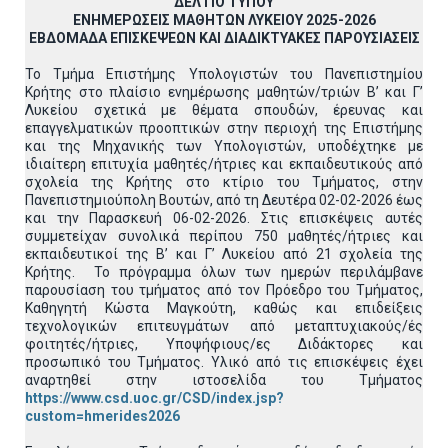
ΔΕΛΤΙΟ ΤΥΠΟΥ
ΕΝΗΜΕΡΩΣΕΙΣ ΜΑΘΗΤΩΝ ΛΥΚΕΙΟΥ 2025-2026
ΕΒΔΟΜΑΔΑ ΕΠΙΣΚΕΨΕΩΝ ΚΑΙ ΔΙΑΔΙΚΤΥΑΚΕΣ ΠΑΡΟΥΣΙΑΣΕΙΣ
Το Τμήμα Επιστήμης Υπολογιστών του Πανεπιστημίου
Κρήτης στο πλαίσιο ενημέρωσης μαθητών/τριών Β’ και Γ’
Λυκείου σχετικά με θέματα σπουδών, έρευνας και
επαγγελματικών προοπτικών στην περιοχή της Επιστήμης
και της Μηχανικής των Υπολογιστών, υποδέχτηκε με
ιδιαίτερη επιτυχία μαθητές/ήτριες και εκπαιδευτικούς από
σχολεία της Κρήτης στο κτίριο του Τμήματος, στην
Πανεπιστημιούπολη Βουτών, από τη Δευτέρα 02-02-2026 έως
και την Παρασκευή 06-02-2026. Στις επισκέψεις αυτές
συμμετείχαν συνολικά περίπου 750 μαθητές/ήτριες και
εκπαιδευτικοί της Β’ και Γ’ Λυκείου από 21 σχολεία της
Κρήτης. Το πρόγραμμα όλων των ημερών περιλάμβανε
παρουσίαση του τμήματος από τον Πρόεδρο του Τμήματος,
Καθηγητή Κώστα Μαγκούτη, καθώς και επιδείξεις
τεχνολογικών επιτευγμάτων από μεταπτυχιακούς/ές
φοιτητές/ήτριες, Υποψήφιους/ες Διδάκτορες και
προσωπικό του Τμήματος. Υλικό από τις επισκέψεις έχει
αναρτηθεί στην ιστοσελίδα του Τμήματος
https://www.csd.uoc.gr/CSD/index.jsp?
custom=hmerides2026