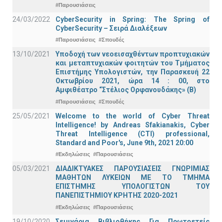
#Παρουσιάσεις
24/03/2022
CyberSecurity in Spring: The Spring of
CyberSecurity – Σειρά Διαλέξεων
#Παρουσιάσεις
#Σπουδές
13/10/2021
Υποδοχή των νεοεισαχθέντων προπτυχιακών
και μεταπτυχιακών φοιτητών του Τμήματος
Επιστήμης Υπολογιστών, την Παρασκευή 22
Οκτωβρίου 2021, ώρα 14 : 00, στο
Αμφιθέατρο “Στέλιος Ορφανουδάκης» (Β)
#Παρουσιάσεις
#Σπουδές
25/05/2021
Welcome to the world of Cyber Threat
Intelligence! by Andreas Sfakianakis, Cyber
Threat Intelligence (CTI) professional,
Standard and Poor's, June 9th, 2021 20:00
#Εκδηλώσεις
#Παρουσιάσεις
05/03/2021
ΔΙΑΔΙΚΤΥΑΚΕΣ ΠΑΡΟΥΣΙΑΣΕΙΣ ΓΝΩΡΙΜΙΑΣ
ΜΑΘΗΤΩΝ ΛΥΚΕΙΩΝ ΜΕ ΤΟ ΤΜΗΜΑ
ΕΠΙΣΤΗΜΗΣ ΥΠΟΛΟΓΙΣΤΩΝ ΤΟΥ
ΠΑΝΕΠΙΣΤΗΜΙΟΥ ΚΡΗΤΗΣ 2020-2021
#Εκδηλώσεις
#Παρουσιάσεις
19/10/2020
Σεμινάρια Βιβλιοθήκης Για Πρωτοετείς