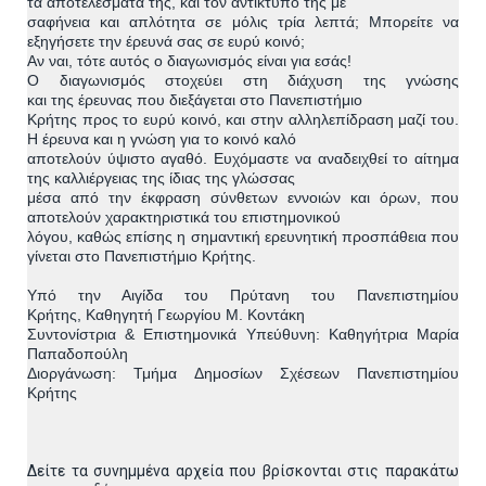
τα
αποτελέσματά
της, και το
ν αντίκτυπό
της με
σαφήνεια και απλότητα σε μόλις τρία λεπτά; Μπορείτε
να
εξηγήσετε την έρευνά σας σε ευρύ κοινό;
Αν ναι, τότε αυτός ο διαγωνισμός είναι για εσάς!
Ο διαγωνισμός στοχεύει στη διάχυση της γνώσης
και
της
έρευνας που διεξάγεται στο Πανεπιστήμιο
Κρήτης προς το
ευρύ
κοινό, και στην αλληλεπίδραση μαζί του.
Η έρευνα και η γνώση για
το κοινό καλό
αποτελούν ύψιστο αγαθό. Ευχόμαστε να αναδειχθεί το
αίτημα
της καλλιέργειας της ίδιας της γλώσσας
μέσα από την
έκφραση σύνθετων εννοιών και όρων, που
αποτελούν
χαρακτηριστικά
του επιστημονικού
λόγου, καθώς επίσης η σημαντική ερευνητική
προσπάθεια που
γίνεται στο
Π
α
νεπιστήμιο
Κρήτης
.
Υπό την Αιγίδα του Πρύτανη του Πανεπιστημίου
Κρήτης
,
Καθηγητή Γεωργίου Μ. Κοντάκη
Συντονίστρια & Επιστημονικά Υπεύθυνη
:
Καθηγήτρια Μαρία
Παπαδοπούλη
Διοργάνωση
:
Τμήμα Δημοσίων Σχέσεων Πανεπιστημίου
Κρήτης
Δείτε τα συνημμένα αρχεία που βρίσκονται στις παρακάτω