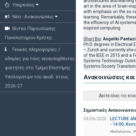
architectures and learning s
Υπηρεσίες
art in the area of brain-i
with emphasis on the so-cal
Νέα - Ανακοινώσεις
learning. Remarkably, thes
the efficiency of AI systems
inspired computing.
Βίντεο Παρουσίασης
Πανεπιστημίου Κρήτης
Short Bio
:
Angeliki Pantazi
Ph.D. degrees in Electrica
Γενικές πληροφορίες /
– Zurich and currently sh
of the IEEE in 2015 and a 
οδηγίες για τους νεοεισαχθέντες
Systems Technology Outsta
Systems Society Transition 
φοιτητές στο Τμήμα Επιστήμης
Ανακοινώσεις και
Υπολογιστών του ακαδ. έτους
2026-27
Δείτε όλες τις ετι
Σημαντικές Ανακοινώσεις
04/06/2026
LECTURE ANN
- 14:00, Κεν
#Εκδηλώσεις
#