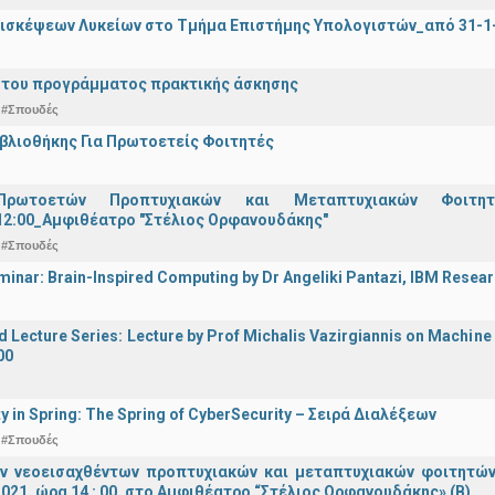
ισκέψεων Λυκείων στο Τμήμα Επιστήμης Υπολογιστών_από 31-1-
 του προγράμματος πρακτικής άσκησης
#Σπουδές
ιβλιοθήκης Για Πρωτοετείς Φοιτητές
Πρωτοετών Προπτυχιακών και Μεταπτυχιακών Φοιτητ
12:00_Αμφιθέατρο "Στέλιος Ορφανουδάκης"
#Σπουδές
inar: Brain-Inspired Computing by Dr Angeliki Pantazi, IBM Resear
d Lecture Series: Lecture by Prof Michalis Vazirgiannis on Machin
00
y in Spring: The Spring of CyberSecurity – Σειρά Διαλέξεων
#Σπουδές
ν νεοεισαχθέντων προπτυχιακών και μεταπτυχιακών φοιτητών
021, ώρα 14 : 00, στο Αμφιθέατρο “Στέλιος Ορφανουδάκης» (Β)