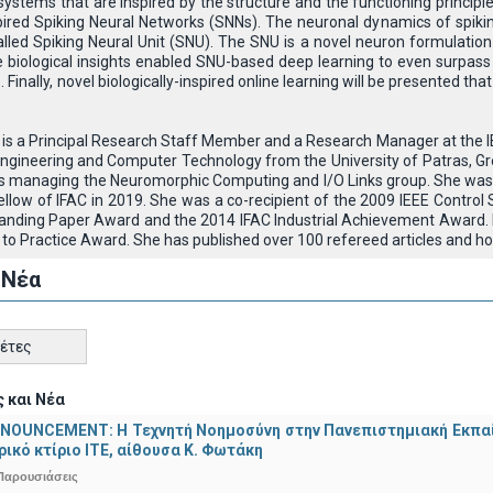
ystems that are inspired by the structure and the functioning principles
nspired Spiking Neural Networks (SNNs). The neuronal dynamics of spiki
led Spiking Neural Unit (SNU). The SNU is a novel neuron formulation 
e biological insights enabled SNU-based deep learning to even surpas
. Finally, novel biologically-inspired online learning will be presented tha
is a Principal Research Staff Member and a Research Manager at the I
l Engineering and Computer Technology from the University of Patras, 
e is managing the Neuromorphic Computing and I/O Links group. She w
Fellow of IFAC in 2019. She was a co-recipient of the 2009 IEEE Contr
nding Paper Award and the 2014 IFAC Industrial Achievement Award. I
to Practice Award. She has published over 100 refereed articles and ho
 Νέα
κέτες
 και Νέα
OUNCEMENT: Η Τεχνητή Νοημοσύνη στην Πανεπιστημιακή Εκπαίδευ
τρικό κτίριο ΙΤΕ, αίθουσα Κ. Φωτάκη
Παρουσιάσεις