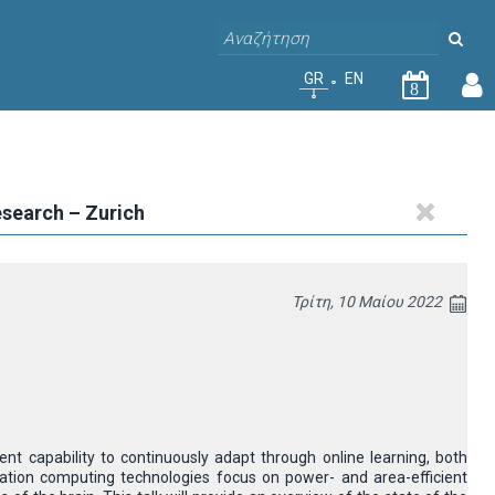
GR
EN
8
esearch – Zurich
Τρίτη, 10 Μαίου 2022
nt capability to continuously adapt through online learning, both
ration computing technologies focus on power- and area-efficient