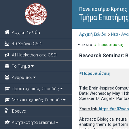
Αρχική Σελίδα
Αρχική Σελίδα
Νέα - Αν
40 Χρόνια CSD!
Ετικέτα:
#Παρουσιάσεις
ΑΙ Hackathon στο CSD!
Research Seminar: Br
Το Τμήμα
#Παρουσιάσεις
Άνθρωποι
Title:
Brain-Inspired Compu
Προπτυχιακές Σπουδές
Date: Wednesday, May 11th
Speaker: Dr Angeliki Panta
Μεταπτυχιακές Σπουδές
Zoom link
https://us02we
Έρευνα
Abstract: Biological neura
Κινητικότητα Erasmus+
enabling them to perform 