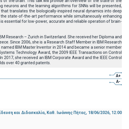
 of the brain. This talk will provide an overview of the state of the
ng neurons and the learning algorithms for SNNs will be presented,
that translates the biologically-inspired neural dynamics into deep
s the state-of-the-art performance while simultaneously enhancing
t is essential for low-power, accurate and reliable operation of brain-
BM Research – Zurich in Switzerland. She received her Diploma and
Greece. Since 2006, she is a Research Staff Member in IBM Research
as named IBM Master Inventor in 2014 and became a senior member
ol Systems Technology Award, the 2009 IEEE Transactions on Control
n 2017, she received an IBM Corporate Award and the IEEE Control
lds over 40 granted patents.
A+
A-
ση και Διδασκαλία, Καθ. Ιωάννης Πήτας, 18/06/2026, 12:00