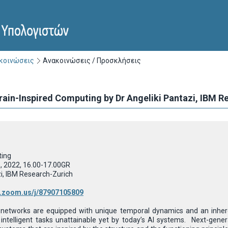
ακοινώσεις
Ανακοινώσεις / Προσκλήσεις
ain-Inspired Computing by Dr Angeliki Pantazi, IBM R
ting
, 2022
,
16.00-17.00GR
zi, IBM Research-Zurich
b.zoom.us/j/87907105809
l networks are equipped with unique temporal dynamics and an inhere
intelligent tasks unattainable yet by today’s AI systems. Next-gene