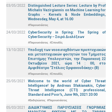
03/05/2022
Distinguished Lecture Series: Lecture by Prof
Michalis Vazirgiannis on Machine Learning for
Graphs - Kernels & Νode Εmbeddings,
Wednesday, May 4, at 16.00
#Παρουσιάσεις
24/03/2022
CyberSecurity in Spring: The Spring of
CyberSecurity – Σειρά Διαλέξεων
#Παρουσιάσεις
#Σπουδές
13/10/2021
Υποδοχή των νεοεισαχθέντων προπτυχιακών
και μεταπτυχιακών φοιτητών του Τμήματος
Επιστήμης Υπολογιστών, την Παρασκευή 22
Οκτωβρίου 2021, ώρα 14 : 00, στο
Αμφιθέατρο “Στέλιος Ορφανουδάκης» (Β)
#Παρουσιάσεις
#Σπουδές
25/05/2021
Welcome to the world of Cyber Threat
Intelligence! by Andreas Sfakianakis, Cyber
Threat Intelligence (CTI) professional,
Standard and Poor's, June 9th, 2021 20:00
#Εκδηλώσεις
#Παρουσιάσεις
05/03/2021
ΔΙΑΔΙΚΤΥΑΚΕΣ ΠΑΡΟΥΣΙΑΣΕΙΣ ΓΝΩΡΙΜΙΑΣ