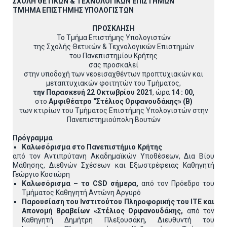
ΣΧΟΛΗ ΘΕΤΙΚΩΝ &
ΤΕΧΝΟΛΟΓΙΚΩΝ ΕΠΙΣΤΗΜΩΝ
ΤΜΗΜΑ ΕΠΙΣΤΗΜΗΣ ΥΠΟΛΟΓΙΣΤΩΝ
ΠΡΟΣΚΛΗΣΗ
Το Τμήμα Επιστήμης Υπολογιστών
της Σχολής Θετικών & Τεχνολογικών Επιστημών
του Πανεπιστημίου Κρήτης
σας προσκαλεί
στην υποδοχή των νεοεισαχθέντων προπτυχιακών και
μεταπτυχιακών φοιτητών του Τμήματος,
την
Παρασκευή 22 Οκτωβρίου 2021
, ώρα
14 : 00,
στο
Αμφιθέατρο “Στέλιος Ορφανουδάκης» (Β)
των κτιρίων του Τμήματος Επιστήμης Υπολογιστών στην
Πανεπιστημιούπολη Βουτών
Πρόγραμμα
Καλωσόρισμα στο Πανεπιστήμιο Κρήτης
από τον Αντιπρύτανη Ακαδημαϊκών Υποθέσεων, Δια Βίου
Μάθησης, Διεθνών Σχέσεων και Εξωστρέφειας Καθηγητή
Γεώργιο Κοσιώρη
Καλωσόρισμα – το
CSD
σήμερα,
από τον Πρόεδρο του
Τμήματος Καθηγητή Αντώνη Αργυρό
Παρουσίαση του Ινστιτούτου Πληροφορικής του ΙΤΕ και
Απονομή Βραβείων «Στέλιος Ορφανουδάκης,
από τον
Καθηγητή Δημήτρη Πλεξουσάκη, Διευθυντή του