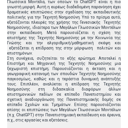
Γλωσσικά Μοντέλα, των οποίων το ChatGPT είναι η πιο
γνωστή μορφή. Αυτή η ευρέως διαδεδομένη παρανόηση έχει
δραματικές επιπτώσεις στην σχεδίαση της εκπαιδευτικής
πολιτικής για την Τεχνητή Νοημοσύνη. Υπό το πρίσμα αυτό,
εξετάζονται πλευρές της χρήσης της Γενεσιακής Τεχνητής
Νοημοσύνης, ιδιαίτερα των Μεγάλων Γλωσσικών Μοντέλων
στην εκπαίδευση. Μετά παρουσιάζεται η σχέση της
επιστήμης της Τεχνητής Νοημοσύνης με την Κοινωνία της
Γνώσης και την αλγοριθμική/μαθηματική σκέψη και
εξετάζεται η επίδραση της στην μόρφωση πολιτών και
επιστημόνων.
Στη συνέχεια, συζητείται το εξής ερώτημα: Αποτελεί η
Επιστήμη και Μηχανική της Τεχνητής Νοημοσύνης μια
ξεχωριστή επιστήμη; Παρουσιάζονται η έκταση και η
γεωγραφική κατανομή των σπουδών Τεχνητής Νοημοσύνης
παγκοσμίως, καθώς και η τεράστια δυναμική ανάπτυξής
τους. Επιπλέον, αναλύεται η επίδραση της Τεχνητής
Νοημοσύνης στη διδασκαλία διαφόρων άλλων
επιστημονικών πεδίων σε επίπεδο Πανεπιστημίου και
σχετική αναδιοργάνωση της Πανεπιστημιακής δομής σε
επίπεδο Σχολών και Τμημάτων. Επίσης παρουσιάζονται
επίσης οι επιπτώσεις των Μεγάλων Γλωσσικών Μοντέλων
(π.χ. ChatGPT) στην Πανεπιστημιακή εκπαίδευση και έρευνα,
π.χ., στις εργασίες και εξετάσεις.