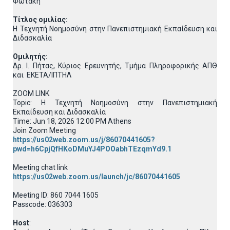
Φωτάκη
Τίτλος ομιλίας:
Η Τεχνητή Νοημοσύνη στην Πανεπιστημιακή Εκπαίδευση και
Διδασκαλία
Ομιλητής:
Δρ. Ι. Πήτας, Κύριος Ερευνητής, Τμήμα Πληροφορικής ΑΠΘ
και ΕΚΕΤΑ/ΙΠΤΗΛ
ZOOM LINK
Topic: Η Τεχνητή Νοημοσύνη στην Πανεπιστημιακή
Εκπαίδευση και Διδασκαλία
Time: Jun 18, 2026 12:00 PM Athens
Join Zoom Meeting
https://us02web.zoom.us/j/86070441605?
pwd=h6CpjQfHKoDMuYJ4POOabhTEzqmYd9.1
Meeting chat link
https://us02web.zoom.us/launch/jc/86070441605
Meeting ID: 860 7044 1605
Passcode: 036303
Host
: