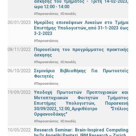
άσκησης του τμήματος - Τρίτη 14-02-2023,
ώρα 12:00 - 14:00
#Παρουσιάσεις
#Σπουδές
30/01/2023
Ημερίδες επισκέψεων Λυκείων στο Τμήμα
Επιστήμης Υπολογιστών_από 31-1-2023 έως
3-2-2023
#Παρουσιάσεις
08/11/2022
Παρουσίαση του προγράμματος πρακτικής
άσκησης
#Παρουσιάσεις
#Σπουδές
06/10/2022
Σεμινάρια Βιβλιοθήκης Για Πρωτοετείς
Φοιτητές
#Παρουσιάσεις
19/09/2022
Υποδοχή Πρωτοετών Προπτυχιακών και
Μεταπτυχιακών Φοιτητών Τμήματος
Επιστήμης Υπολογιστών, Παρασκευή
30/09/2022_12:00_Αμφιθέατρο "Στέλιος
Ορφανουδάκης"
#Παρουσιάσεις
#Σπουδές
10/05/2022
Research Seminar: Brain-Inspired Computing
by Dr Angeliki Pantazi, IBM Research – Zurich