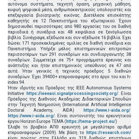
αυτόνομα συστήματα, τεχνητή όραση, μηχανική μάθηση,
ευφυή ψηφιακά μέσα, ανθρωποκεντρικούς υπολογιστές και
επεξεργασία βιοϊατρικής εικόνας. Διετέλεσε επισκέπτης
καθηγητής σε 12 Πανεπιστήμια του εξωτερικού. Έχουν
δημοσιευθεί περισσότερες από 980 εργασίες του σε διεθνή
περιοδικά ή συνέδρια και 48 κεφάλαια σε ξενόγλωσσα
βιβλία. Συνέγραψε, εξέδωσε και συν-εξέδωσε 16 βιβλία. Έχει
δώσει 171 προσκεκλημένες ομιλίες σε διεθνή συνέδρια και
Πανεπιστήμια. Υπήρξε μέλος επιστημονικών επιτροπών
περισσοτέρων των 291 συνεδρίων και συνδιοργανωτής 38
συνεδρίων. Συμμετείχε σε 75+ προγράμματα έρευνας και
ανάπτυξης και ήταν επιστημονικός υπεύθυνος σε 47 από
αυτά. Ήταν γενικός ή τεχνικός πρόεδρος 5 διεθνών
συνεδρίων. Έχει 39400+ ετεροαναφορές στο έργο του και h-
index 94.
Ήταν ιδρυτής και Πρόεδρος της IEEE Autonomous Systems
Initiative
https://ieeeasi.signalprocessingsociety.org/
. Είναι
Πρόεδρος της Διεθνούς Ακαδημίας Διδακτορικών Σπουδών
στην Τεχνητή Νοημοσύνη (International Artificial Intelligence
Doctoral Academy, AIDA)
https://www.i-aida.org/
https://www.i-aida.org/
. Είναι συντονιστής του ερευνητικού
έργου Horizon Europe TEMA (
https://tema-project.eu/
)
Έλαβε το βραβείο ΑΠΘ ερευνητή με μεγαλύτερο αριθμό
ετεροαναφορών (2009). Με βάση το
https://research.com/
είναι πρώτος στην Ελλάδα και 319 διεθνώς επιστήμων