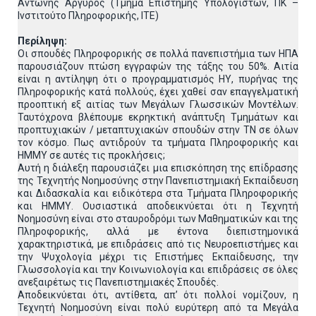
Αντώνης Αργυρός (Τμήμα Επιστήμης Υπολογιστών, ΠΚ –
Ινστιτούτο Πληροφορικής, ΙΤΕ)
Περίληψη:
Οι σπουδές Πληροφορικής σε πολλά πανεπιστήμια των ΗΠΑ
παρουσιάζουν πτώση εγγραφών της τάξης του 50%. Αιτία
είναι η αντίληψη ότι ο προγραμματισμός ΗΥ, πυρήνας της
Πληροφορικής κατά πολλούς, έχει χαθεί σαν επαγγελματική
προοπτική εξ αιτίας των Μεγάλων Γλωσσικών Μοντέλων.
Ταυτόχρονα βλέπουμε εκρηκτική ανάπτυξη Τμημάτων και
προπτυχιακών / μεταπτυχιακών σπουδών στην ΤΝ σε όλων
τον κόσμο. Πως αντιδρούν τα τμήματα Πληροφορικής και
ΗΜΜΥ σε αυτές τις προκλήσεις;
Αυτή η διάλεξη παρουσιάζει μια επισκόπηση της επίδρασης
της Τεχνητής Νοημοσύνης στην Πανεπιστημιακή Εκπαίδευση
και Διδασκαλία και ειδικότερα στα Τμήματα Πληροφορικής
και ΗΜΜΥ. Ουσιαστικά αποδεικνύεται ότι η Τεχνητή
Νοημοσύνη είναι στο σταυροδρόμι των Μαθηματικών και της
Πληροφορικής, αλλά με έντονα διεπιστημονικά
χαρακτηριστικά, με επιδράσεις από τις Νευροεπιστήμες και
την Ψυχολογία μέχρι τις Επιστήμες Εκπαίδευσης, την
Γλωσσολογία και την Κοινωνιολογία και επιδράσεις σε όλες
ανεξαιρέτως τις Πανεπιστημιακές Σπουδές.
Αποδεικνύεται ότι, αντίθετα, απ’ ότι πολλοί νομίζουν, η
Τεχνητή Νοημοσύνη είναι πολύ ευρύτερη από τα Μεγάλα