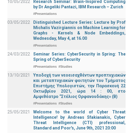
10/05/2022
Research Seminar: Brain-Inspired Computing
by Dr Angeliki Pantazi, IBM Research – Zurich
#Presentations
03/05/2022
Distinguished Lecture Series: Lecture by Prof
Michalis Vazirgiannis on Machine Learning for
Graphs - Kernels & Νode Εmbeddings,
Wednesday, May 4, at 16.00
#Presentations
24/03/2022
Seminar Series: CyberSecurity in Spring: The
Spring of CyberSecurity
#Presentations
#Studies
13/10/2021
Υποδοχή των νεοεισαχθέντων προπτυχιακών
και μεταπτυχιακών φοιτητών του Τμήματος
Επιστήμης Υπολογιστών, την Παρασκευή 22
Οκτωβρίου 2021, ώρα 14 : 00, στο
Αμφιθέατρο “Στέλιος Ορφανουδάκης» (Β)
#Presentations
#Studies
25/05/2021
Welcome to the world of Cyber Threat
Intelligence! by Andreas Sfakianakis, Cyber
Threat Intelligence (CTI) professional,
Standard and Poor's, June 9th, 2021 20:00