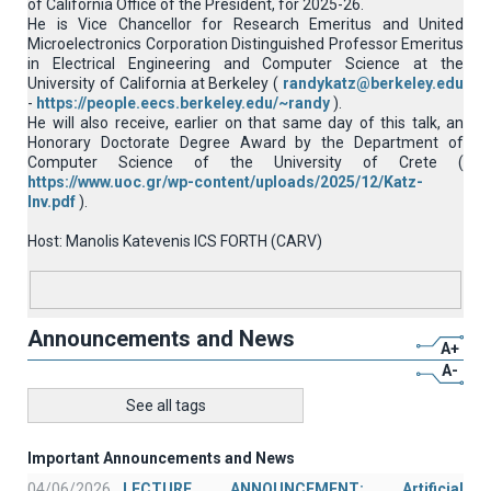
of California Office of the President, for 2025-26.
He is Vice Chancellor for Research Emeritus and United
Microelectronics Corporation Distinguished Professor Emeritus
in Electrical Engineering and Computer Science at the
University of California at Berkeley (
randykatz@berkeley.edu
-
https://people.eecs.berkeley.edu/~randy
).
He will also receive, earlier on that same day of this talk, an
Honorary Doctorate Degree Award by the Department of
Computer Science of the University of Crete (
https://www.uoc.gr/wp-content/uploads/2025/12/Katz-
Inv.pdf
).
Host: Manolis Katevenis ICS FORTH (CARV)
Announcements and News
A+
A-
See all tags
Important Announcements and News
04/06/2026
LECTURE ANNOUNCEMENT: Artificial