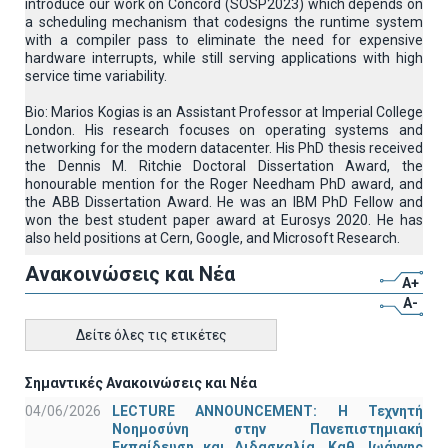
introduce our work on Concord (SOSP2023) which depends on
a scheduling mechanism that codesigns the runtime system
with a compiler pass to eliminate the need for expensive
hardware interrupts, while still serving applications with high
service time variability.
Bio: Marios Kogias is an Assistant Professor at Imperial College
London. His research focuses on operating systems and
networking for the modern datacenter. His PhD thesis received
the Dennis M. Ritchie Doctoral Dissertation Award, the
honourable mention for the Roger Needham PhD award, and
the ABB Dissertation Award. He was an IBM PhD Fellow and
won the best student paper award at Eurosys 2020. He has
also held positions at Cern, Google, and Microsoft Research.
Ανακοινώσεις και Νέα
A+
A-
Δείτε όλες τις ετικέτες
Σημαντικές Ανακοινώσεις και Νέα
04/06/2026
LECTURE ANNOUNCEMENT: Η Τεχνητή
Νοημοσύνη στην Πανεπιστημιακή
Εκπαίδευση και Διδασκαλία, Καθ. Ιωάννης