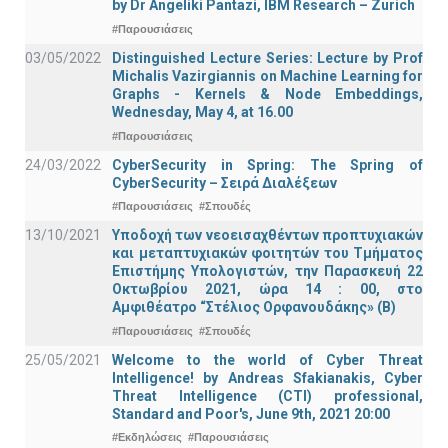
by Dr Angeliki Pantazi, IBM Research – Zurich
#Παρουσιάσεις
03/05/2022
Distinguished Lecture Series: Lecture by Prof
Michalis Vazirgiannis on Machine Learning for
Graphs - Kernels & Νode Εmbeddings,
Wednesday, May 4, at 16.00
#Παρουσιάσεις
24/03/2022
CyberSecurity in Spring: The Spring of
CyberSecurity – Σειρά Διαλέξεων
#Παρουσιάσεις
#Σπουδές
13/10/2021
Υποδοχή των νεοεισαχθέντων προπτυχιακών
και μεταπτυχιακών φοιτητών του Τμήματος
Επιστήμης Υπολογιστών, την Παρασκευή 22
Οκτωβρίου 2021, ώρα 14 : 00, στο
Αμφιθέατρο “Στέλιος Ορφανουδάκης» (Β)
#Παρουσιάσεις
#Σπουδές
25/05/2021
Welcome to the world of Cyber Threat
Intelligence! by Andreas Sfakianakis, Cyber
Threat Intelligence (CTI) professional,
Standard and Poor's, June 9th, 2021 20:00
#Εκδηλώσεις
#Παρουσιάσεις