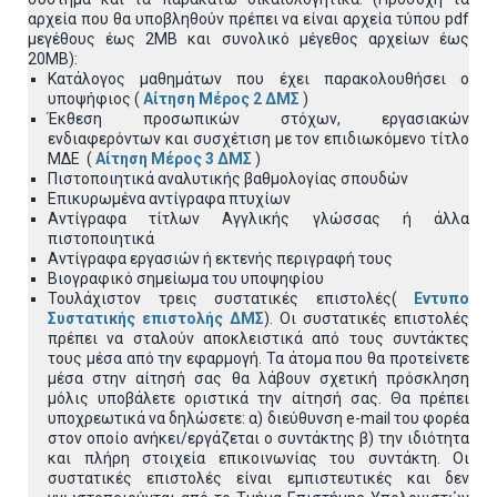
αρχεία που θα υποβληθούν πρέπει να είναι αρχεία τύπου pdf
μεγέθους έως 2ΜΒ και συνολικό μέγεθος αρχείων έως
20ΜΒ):
Κατάλογος μαθημάτων που έχει παρακολουθήσει ο
υποψήφιος (
Αίτηση Μέρος 2 ΔΜΣ
)
Έκθεση προσωπικών στόχων, εργασιακών
ενδιαφερόντων και συσχέτιση με τον επιδιωκόμενο τίτλο
ΜΔΕ (
Αίτηση Μέρος 3 ΔΜΣ
)
Πιστοποιητικά αναλυτικής βαθμολογίας σπουδών
Επικυρωμένα αντίγραφα πτυχίων
Αντίγραφα τίτλων Αγγλικής γλώσσας ή άλλα
πιστοποιητικά
Αντίγραφα εργασιών ή εκτενής περιγραφή τους
Βιογραφικό σημείωμα του υποψηφίου
Τουλάχιστον τρεις συστατικές επιστολές(
Εντυπο
Συστατικής επιστολής ΔΜΣ
). Οι συστατικές επιστολές
πρέπει να σταλούν αποκλειστικά από τους συντάκτες
τους μέσα από την εφαρμογή. Τα άτομα που θα προτείνετε
μέσα στην αίτησή σας θα λάβουν σχετική πρόσκληση
μόλις υποβάλετε οριστικά την αίτησή σας. Θα πρέπει
υποχρεωτικά να δηλώσετε: α) διεύθυνση e-mail του φορέα
στον οποίο ανήκει/εργάζεται ο συντάκτης β) την ιδιότητα
και πλήρη στοιχεία επικοινωνίας του συντάκτη. Οι
συστατικές επιστολές είναι εμπιστευτικές και δεν