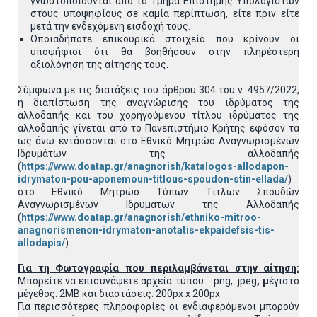
γνωστοποιούνται από το Τμήμα Επιστήμης Υπολογιστών
στους υποψηφίους σε καμία περίπτωση, είτε πριν είτε
μετά την ενδεχόμενη εισδοχή τους.
Οποιαδήποτε επικουρικά στοιχεία που κρίνουν οι
υποψήφιοι ότι θα βοηθήσουν στην πληρέστερη
αξιολόγηση της αίτησης τους.
Σύμφωνα με τις διατάξεις του άρθρου 304 του ν. 4957/2022,
η διαπίστωση της αναγνώρισης του ιδρύματος της
αλλοδαπής και του χορηγούμενου τίτλου ιδρύματος της
αλλοδαπής γίνεται από το Πανεπιστήμιο Κρήτης εφόσον τα
ως άνω εντάσσονται στο Εθνικό Μητρώο Αναγνωρισμένων
Ιδρυμάτων της αλλοδαπής
(
https://www.doatap.gr/anagnorish/katalogos-allodapon-
idrymaton-pou-aponemoun-titlous-spoudon-stin-ellada/
)
στο Εθνικό Μητρώο Τύπων Τίτλων Σπουδών
Αναγνωρισμένων Ιδρυμάτων της Αλλοδαπής
(
https://www.doatap.gr/anagnorish/ethniko-mitroo-
anagnorismenon-idrymaton-anotatis-ekpaidefsis-tis-
allodapis/
).
Για τη Φωτογραφία που περιλαμβάνεται στην αίτηση:
Μπορείτε να επισυνάψετε αρχεία τύπου: .png, .jpeg
, μ
έγιστο
μέγεθος: 2MB και διαστάσεις: 200px x 200px
Για περισσότερες πληροφορίες οι ενδιαφερόμενοι μπορούν