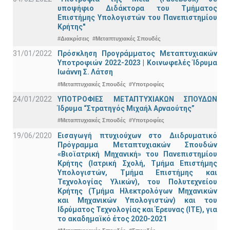
υποψήφιο Διδάκτορα του Τμήματος
Επιστήμης Υπολογιστών του Πανεπιστημίου
Κρήτης"
#Διακρίσεις
#Μεταπτυχιακές Σπουδές
31/01/2022
Πρόσκληση Προγράμματος Μεταπτυχιακών
Υποτροφιών 2022-2023 | Κοινωφελές Ίδρυμα
Ιωάννη Σ. Λάτση
#Μεταπτυχιακές Σπουδές
#Υποτροφίες
24/01/2022
ΥΠΟΤΡΟΦΙΕΣ ΜΕΤΑΠΤΥΧΙΑΚΩΝ ΣΠΟΥΔΩΝ
Ίδρυμα “Στρατηγός Μιχαήλ Αρναούτης”
#Μεταπτυχιακές Σπουδές
#Υποτροφίες
19/06/2020
Εισαγωγή πτυχιούχων στο Διιδρυματικό
Πρόγραμμα Μεταπτυχιακών Σπουδών
«Βιοϊατρική Μηχανική» του Πανεπιστημίου
Κρήτης (Ιατρική Σχολή, Τμήμα Επιστήμης
Υπολογιστών, Τμήμα Επιστήμης και
Τεχνολογίας Υλικών), του Πολυτεχνείου
Κρήτης (Τμήμα Ηλεκτρολόγων Μηχανικών
και Μηχανικών Υπολογιστών) και του
Ιδρύματος Τεχνολογίας και Έρευνας (ΙΤΕ), για
το ακαδημαϊκό έτος 2020-2021