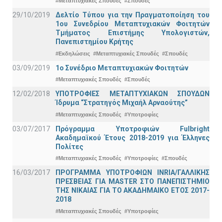
#Μεταπτυχιακές Σπουδές
#Σπουδές
29/10/2019
Δελτίο Τύπου για την Πραγματοποίηση του
1ου Συνεδρίου Μεταπτυχιακών Φοιτητών
Τμήματος Επιστήμης Υπολογιστών,
Πανεπιστημίου Κρήτης
#Εκδηλώσεις
#Μεταπτυχιακές Σπουδές
#Σπουδές
03/09/2019
1ο Συνέδριο Μεταπτυχιακών Φοιτητών
#Μεταπτυχιακές Σπουδές
#Σπουδές
12/02/2018
ΥΠΟΤΡΟΦΙΕΣ ΜΕΤΑΠΤΥΧΙΑΚΩΝ ΣΠΟΥΔΩΝ
Ίδρυμα “Στρατηγός Μιχαήλ Αρναούτης”
#Μεταπτυχιακές Σπουδές
#Υποτροφίες
03/07/2017
Πρόγραμμα Υποτροφιών Fulbright
Ακαδημαϊκού Έτους 2018-2019 για Έλληνες
Πολίτες
#Μεταπτυχιακές Σπουδές
#Υποτροφίες
#Σπουδές
16/03/2017
ΠΡΟΓΡΑΜΜΑ ΥΠΟΤΡΟΦΙΩΝ INRIA/ΓΑΛΛΙΚΗΣ
ΠΡΕΣΒΕΙΑΣ ΓΙΑ ΜASTER ΣΤΟ ΠΑΝΕΠΙΣΤΗΜΙΟ
ΤΗΣ ΝΙΚΑΙΑΣ ΓΙΑ ΤΟ ΑΚΑΔΗΜΑΙΚΟ ΕΤΟΣ 2017-
2018
#Μεταπτυχιακές Σπουδές
#Υποτροφίες