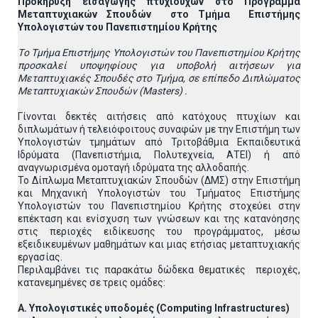
Προκήρυξη εισαγωγής πτυχιούχων στo Πρόγραμμα
Μεταπτυχιακών Σπουδών στο Τμήμα
E
πιστήμης
Υπολογιστών του Πανεπιστημίου Κρήτης
T
ο Tμήμα Επιστήμης Υπολογιστών του Πανεπιστημίου Κρήτης
προσκαλεί υποψηφίους για υποβολή αιτήσεων
για
Μεταπτυχιακές Σπουδές στο Τμήμα, σε επίπεδο Διπλώματος
Μεταπτυχιακών Σπουδών (Masters) .
Γίνονται δεκτές αιτήσεις από κατόχους πτυχίων και
διπλωμάτων ή τελειόφοιτους συναφών με την Επιστήμη των
Υπολογιστών τμημάτων από Τριτοβάθμια Εκπαιδευτικά
Ιδρύματα (Πανεπιστήμια, Πολυτεχνεία, ΑΤΕΙ) ή από
αναγνωρισμένα ομοταγή ιδρύματα της αλλοδαπής.
To Δίπλωμα Μεταπτυχιακών Σπουδών (ΔΜΣ) στην Επιστήμη
και Μηχανική Υπολογιστών του Τμήματος Επιστήμης
Υπολογιστών του Πανεπιστημίου Κρήτης στοχεύει στην
επέκταση και ενίσχυση των γνώσεων και της κατανόησης
στις περιοχές ειδίκευσης του προγράμματος, μέσω
εξειδικευμένων μαθημάτων και μιας ετήσιας μεταπτυχιακής
εργασίας.
Περιλαμβάνει τις παρακάτω δώδεκα θεματικές περιοχές,
κατανεμημένες σε τρεις ομάδες:
Α. Υπολογιστικές υποδομές (Computing Infrastructures)