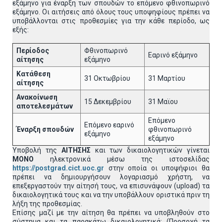
εξάμηνο για έναρξη των σπουδών το επόμενο φθινοπωρινό
εξάμηνο. Οι αιτήσεις από όλους τους υποψηφίους πρέπει να
υποβάλλονται στις προθεσμίες για την κάθε περίοδο, ως
εξής:
Περίοδος
Φθινοπωρινό
Εαρινό εξάμηνο
αίτησης
εξάμηνο
Κατάθεση
31 Οκτωβρίου
31 Μαρτίου
αίτησης
Ανακοίνωση
15 Δεκεμβρίου
31 Μαϊου
αποτελεσμάτων
Επόμενο
Επόμενο εαρινό
Έναρξη σπουδών
φθινοπωρινό
εξάμηνο
εξάμηνο
Υποβολή της
ΑΙΤΗΣΗΣ
και των δικαιολογητικών γίνεται
MONO
ηλεκτρονικά μέσω της ιστοσελίδας
https://postgrad.cict.uoc.gr
στην οποία οι υποψήφιοι θα
πρέπει να δημιουργήσουν λογαριασμό χρήστη, να
επεξεργαστούν την αίτησή τους, να επισυνάψουν (upload) τα
δικαιολογητικά τους και να την υποβάλλουν οριστικά πριν τη
λήξη της προθεσμίας.
Επίσης μαζί με την αίτηση θα πρέπει να υποβληθούν στο
σύστημα και τα παρακάτω δικαιολογητικά: (Προσοχή τα