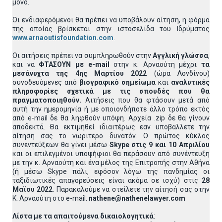
μόνο.
Οι ενδιαφερόμενοι θα πρέπει να υποβάλουν αίτηση, η φόρμα
της οποίας βρίσκεται στην ιστοσελίδα του Ιδρύματος
www.arnaoutisfoundation.com
.
Οι αιτήσεις πρέπει να συμπληρωθούν στην
Αγγλική γλώσσα
,
και να
ΦΤΑΣΟΥΝ με
e
-
mail
στην κ. Αρναούτη μέχρι
τα
μεσάνυχτα της 4ης Μαρτίου 2022
(ώρα Λονδίνου)
συνοδευόμενες από
βιογραφικό σημείωμα
και
αναλυτικές
πληροφορίες σχετικά με τις σπουδές που θα
πραγματοποιηθούν.
Αιτήσεις που θα φτάσουν μετά από
αυτή την ημερομηνία ή με οποιονδήποτε άλλο τρόπο εκτός
από e-mail δε θα ληφθούν υπόψη. Αρχεία .zip δε θα γίνουν
αποδεκτά. Θα εκτιμηθεί ιδιαιτέρως εαν υποβαλλετε την
αίτηση σας το νωριτερο δυνατόν. Ο πρώτος κύκλος
συνεντεύξεων θα γίνει μέσω
Skype
στις 9 και 10 Απριλίου
και οι επιλεγμένοι υποψήφιοι θα περάσουν από συνέντευξη
με την κ. Αρναούτη και ένα μέλος της Επιτροπής στην Αθήνα
(ή μέσω Skype πάλι, εφόσον λόγω της πανδημίας οι
ταξιδιωτικές απαγορεύσεις είναι ακόμα σε ισχύ) στις
28
Μαϊου 2022
. Παρακαλούμε να στείλετε την αίτησή σας στην
Κ. Αρναούτη στο e-mail:
nathene
@
nathenelawyer
.
com
Λίστα με τα απαιτούμενα δικαιολογητικά
: