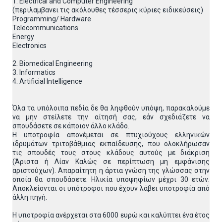
1. Electrical and Computer Engineering
(περιλαμβανει τις ακόλουθες τέσσερις κύριες ειδικεύσεις)
Programming/ Hardware
Telecommunications
Energy
Electronics
2. Biomedical Engineering
3. Informatics
4. Artificial Intelligence
Όλα τα υπόλοιπα πεδία δε θα ληφθούν υπόψη, παρακαλούμε
να μην στείλετε την αίτησή σας, εάν σχεδιάζετε να
σπουδάσετε σε κάποιον άλλο κλάδο.
Η υποτροφία απονέμεται σε πτυχιούχους ελληνικών
ιδρυμάτων τριτοβάθμιας εκπαίδευσης, που ολοκλήρωσαν
τις σπουδές τους στους κλάδους αυτούς με διάκριση
(Άριστα ή Λίαν Καλώς σε περίπτωση μη εμφάνισης
αριστούχων). Απαραίτητη η άρτια γνώση της γλώσσας στην
οποία θα σπουδάσετε. Ηλικία υποψηφίων μέχρι 30 ετών.
Αποκλείονται οι υπότροφοι που έχουν λάβει υποτροφία από
άλλη πηγή.
Η υποτροφία ανέρχεται στα 6000 ευρώ και καλύπτει ένα έτος