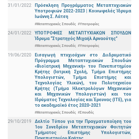
31/01/2022
Πρόσκληση Προγράμματος Μεταπτυχιακών
Υποτροφιών 2022-2023 | Κοινωφελές Ίδρυμα
Ιωάννη Σ. Λάτση
#Μεταπτυχιακές Σπουδές
#Υποτροφίες
24/01/2022
ΥΠΟΤΡΟΦΙΕΣ ΜΕΤΑΠΤΥΧΙΑΚΩΝ ΣΠΟΥΔΩΝ
Ίδρυμα “Στρατηγός Μιχαήλ Αρναούτης”
#Μεταπτυχιακές Σπουδές
#Υποτροφίες
19/06/2020
Εισαγωγή πτυχιούχων στο Διιδρυματικό
Πρόγραμμα Μεταπτυχιακών Σπουδών
«Βιοϊατρική Μηχανική» του Πανεπιστημίου
Κρήτης (Ιατρική Σχολή, Τμήμα Επιστήμης
Υπολογιστών, Τμήμα Επιστήμης και
Τεχνολογίας Υλικών), του Πολυτεχνείου
Κρήτης (Τμήμα Ηλεκτρολόγων Μηχανικών
και Μηχανικών Υπολογιστών) και του
Ιδρύματος Τεχνολογίας και Έρευνας (ΙΤΕ), για
το ακαδημαϊκό έτος 2020-2021
#Μεταπτυχιακές Σπουδές
#Σπουδές
29/10/2019
Δελτίο Τύπου για την Πραγματοποίηση του
1ου Συνεδρίου Μεταπτυχιακών Φοιτητών
Τμήματος Επιστήμης Υπολογιστών,
Πανεπιστημίου Κρήτης