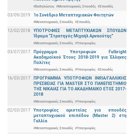
#Εκδηλώσεις
#Μεταπτυχιακές Σπουδές
#Σπουδές
03/09/2019
1ο Συνέδριο Μεταπτυχιακών Φοιτητών
#Μεταπτυχιακές Σπουδές
#Σπουδές
12/02/2018
ΥΠΟΤΡΟΦΙΕΣ ΜΕΤΑΠΤΥΧΙΑΚΩΝ ΣΠΟΥΔΩΝ
Ίδρυμα “Στρατηγός Μιχαήλ Αρναούτης”
#Μεταπτυχιακές Σπουδές
#Υποτροφίες
03/07/2017
Πρόγραμμα Υποτροφιών Fulbright
Ακαδημαϊκού Έτους 2018-2019 για Έλληνες
Πολίτες
#Μεταπτυχιακές Σπουδές
#Υποτροφίες
#Σπουδές
16/03/2017
ΠΡΟΓΡΑΜΜΑ ΥΠΟΤΡΟΦΙΩΝ INRIA/ΓΑΛΛΙΚΗΣ
ΠΡΕΣΒΕΙΑΣ ΓΙΑ ΜASTER ΣΤΟ ΠΑΝΕΠΙΣΤΗΜΙΟ
ΤΗΣ ΝΙΚΑΙΑΣ ΓΙΑ ΤΟ ΑΚΑΔΗΜΑΙΚΟ ΕΤΟΣ 2017-
2018
#Μεταπτυχιακές Σπουδές
#Υποτροφίες
02/03/2017
Υποτροφίες αριστείας για σπουδές
μεταπτυχιακού επιπέδου (Master 2) στη
Γαλλία
#Μεταπτυχιακές Σπουδές
#Υποτροφίες