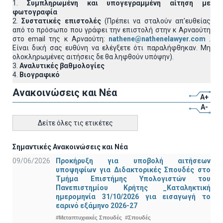
1.
Συμπληρωμένη και υπογεγραμμένη αίτηση με
φωτογραφία
2.
Συστατικές επιστολές
(Πρέπει να σταλούν απ'ευθείας
από το πρόσωπο που γράφει την επιστολή στην κ Αρναούτη
στο email της κ Αρναούτη:
nathene@nathenelawyer.com
.
Είναι δική σας ευθύνη να ελέγξετε ότι παραλήφθηκαν. Μη
ολοκληρωμένες αιτήσεις δε θα ληφθούν υπόψην).
3.
Αναλυτικές βαθμολογίες
4.
Βιογραφικό
Ανακοινώσεις και Νέα
A+
A-
Δείτε όλες τις ετικέτες
Σημαντικές Ανακοινώσεις και Νέα
09/06/2026
Προκήρυξη για υποβολή αιτήσεων
υποψηφίων για Διδακτορικές Σπουδές στο
Τμήμα Eπιστήμης Υπολογιστών του
Πανεπιστημίου Κρήτης _Καταληκτική
ημερομηνία 31/10/2026 για εισαγωγή το
εαρινό εξάμηνο 2026-27
#Μεταπτυχιακές Σπουδές
#Σπουδές