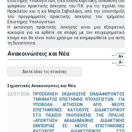
Επιστήμης Υπολογιστών, η κα Έλενα Χαριτάκη, υπεύθυνη του
γραφείου πρακτικής άσκησης του Π.Κ. για τις σχολές του
Ηρακλείου και η κα Μαρία Σαβιολάκη, από την υποστήριξη
του προγράμματος πρακτικής άσκησης του τμήματος
Επιστήμης Υπολογιστών.
Η εκπόνηση πρακτικής άσκησης είναι μια εξαιρετική
ευκαιρία για να έρθετε σε επαφή με τον επιχειρηματικό
κόσμο και θα είναι πολύ χρήσιμο να ενημερωθείτε για αυτή
τη δυνατότητα.
Ανακοινώσεις και Νέα
A+
A-
Δείτε όλες τις ετικέτες
Σημαντικές Ανακοινώσεις και Νέα
22/07/2026
ΠΡΟΣΚΛΗΣΗ ΕΚΔΗΛΩΣΗΣ ΕΝΔΙΑΦΕΡΟΝΤΟΣ
ΤΜΗΜΑΤΟΣ ΕΠΙΣΤΗΜΗΣ ΥΠΟΛΟΓΙΣΤΩΝ - ΓΙΑ
ΥΠΟΒΟΛΗ ΑΙΤΗΣΕΩΝ ΑΠΟ ΝΕΟΥΣ
ΕΠΙΣΤΗΜΟΝΕΣ ΚΑΤΟΧΟΥΣ ΔΙΔΑΚΤΟΡΙΚΟΥ
ΣΤΟ ΠΛΑΙΣΙΟ ΥΛΟΠΟΙΗΣΗΣ ΤΗΣ ΠΡΑΞΗΣ
«ΑΠΟΚΤΗΣΗ ΑΚΑΔΗΜΑΪΚΗΣ ΔΙΔΑΚΤΙΚΗΣ
ΕΜΠΕΙΡΙΑΣ ΣΕ ΝΕΟΥΣ ΕΠΙΣΤΗΜΟΝΕΣ
ΚΑΤΟΧΟΥΣ ΔΙΔΑΚΤΟΡΙΚΟΥ ΣΤΟ