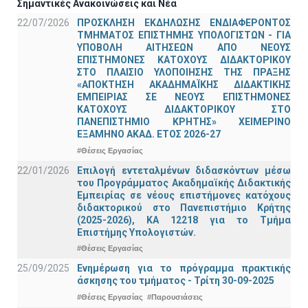
Σημαντικές Ανακοινώσεις και Νέα
22/07/2026
ΠΡΟΣΚΛΗΣΗ ΕΚΔΗΛΩΣΗΣ ΕΝΔΙΑΦΕΡΟΝΤΟΣ
ΤΜΗΜΑΤΟΣ ΕΠΙΣΤΗΜΗΣ ΥΠΟΛΟΓΙΣΤΩΝ - ΓΙΑ
ΥΠΟΒΟΛΗ ΑΙΤΗΣΕΩΝ ΑΠΟ ΝΕΟΥΣ
ΕΠΙΣΤΗΜΟΝΕΣ ΚΑΤΟΧΟΥΣ ΔΙΔΑΚΤΟΡΙΚΟΥ
ΣΤΟ ΠΛΑΙΣΙΟ ΥΛΟΠΟΙΗΣΗΣ ΤΗΣ ΠΡΑΞΗΣ
«ΑΠΟΚΤΗΣΗ ΑΚΑΔΗΜΑΪΚΗΣ ΔΙΔΑΚΤΙΚΗΣ
ΕΜΠΕΙΡΙΑΣ ΣΕ ΝΕΟΥΣ ΕΠΙΣΤΗΜΟΝΕΣ
ΚΑΤΟΧΟΥΣ ΔΙΔΑΚΤΟΡΙΚΟΥ ΣΤΟ
ΠΑΝΕΠΙΣΤΗΜΙΟ ΚΡΗΤΗΣ» ΧΕΙΜΕΡΙΝΟ
ΕΞΑΜΗΝΟ ΑΚΑΔ. ΕΤΟΣ 2026-27
#Θέσεις Εργασίας
22/01/2026
Επιλογή εντεταλμένων διδασκόντων μέσω
του Προγράμματος Ακαδημαϊκής Διδακτικής
Εμπειρίας σε νέους επιστήμονες κατόχους
διδακτορικού στο Πανεπιστήμιο Κρήτης
(2025-2026), ΚΑ 12218 για το Τμήμα
Επιστήμης Υπολογιστών.
#Θέσεις Εργασίας
25/09/2025
Ενημέρωση για το πρόγραμμα πρακτικής
άσκησης του τμήματος - Τρίτη 30-09-2025
#Θέσεις Εργασίας
#Παρουσιάσεις