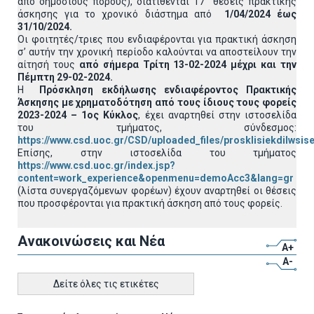
από δημόσιους πόρους), διατίθενται 17 θέσεις πρακτικής
άσκησης για το χρονικό διάστημα από
1/04/2024 έως
31/10/2024.
Οι φοιτητές/τριες που ενδιαφέρονται για πρακτική άσκηση
σ’ αυτήν την χρονική περίοδο καλούνται να αποστείλουν την
αίτησή τους
από σήμερα Τρίτη 13-02-2024 μέχρι και την
Πέμπτη 29-02-2024.
Η
Πρόσκληση εκδήλωσης ενδιαφέροντος
Πρακτικής
Άσκησης με χρηματοδότηση από τους ίδιους τους φορείς
2023-2024 – 1ος Κύκλος
, έχει αναρτηθεί στην ιστοσελίδα
του τμήματος, σύνδεσμος:
https://www.csd.uoc.gr/CSD/uploaded_files/prosklisiekdilws
Επίσης, στην ιστοσελίδα του τμήματος
https://www.csd.uoc.gr/index.jsp?
content=work_experience&openmenu=demoAcc3&lang=gr
(λίστα συνεργαζόμενων φορέων) έχουν αναρτηθεί οι θέσεις
που προσφέρονται για πρακτική άσκηση από τους φορείς.
Ανακοινώσεις και Νέα
A+
A-
Δείτε όλες τις ετικέτες