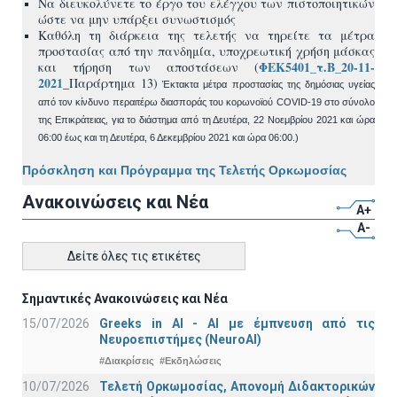
Να διευκολύνετε το έργο του ελέγχου των πιστοποιητικών
ώστε να μην υπάρξει συνωστισμός
Καθόλη τη διάρκεια της τελετής να τηρείτε τα μέτρα
προστασίας από την πανδημία, υποχρεωτική χρήση μάσκας
ΦΕΚ5401_τ.Β_20-11-
και τήρηση των αποστάσεων (
2021
_Παράρτημα 13)
Έκτακτα μέτρα προστασίας της δημόσιας υγείας
από τον κίνδυνο περαιτέρω διασποράς του κορωνοϊού COVID-19 στο σύνολο
της Επικράτειας, για το διάστημα από τη Δευτέρα, 22 Νοεμβρίου 2021 και ώρα
06:00 έως και τη Δευτέρα, 6 Δεκεμβρίου 2021 και ώρα 06:00.)
Πρόσκληση και Πρόγραμμα της Τελετής Ορκωμοσίας
Ανακοινώσεις και Νέα
A+
A-
Δείτε όλες τις ετικέτες
Σημαντικές Ανακοινώσεις και Νέα
15/07/2026
Greeks in AI - ΑΙ με έμπνευση από τις
Νευροεπιστήμες (NeuroAI)
#Διακρίσεις
#Εκδηλώσεις
10/07/2026
Τελετή Ορκωμοσίας, Απονομή Διδακτορικών