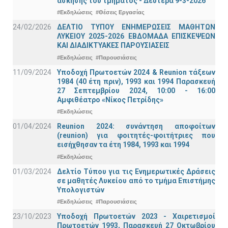
άσκησης του τμήματος - Δευτέρα 9-3-2026
#Εκδηλώσεις
#Θέσεις Εργασίας
24/02/2026
ΔΕΛΤΙΟ ΤΥΠΟΥ ΕΝΗΜΕΡΩΣΕΙΣ ΜΑΘΗΤΩΝ
ΛΥΚΕΙΟΥ 2025-2026 ΕΒΔΟΜΑΔΑ ΕΠΙΣΚΕΨΕΩΝ
ΚΑΙ ΔΙΑΔΙΚΤΥΑΚΕΣ ΠΑΡΟΥΣΙΑΣΕΙΣ
#Εκδηλώσεις
#Παρουσιάσεις
11/09/2024
Υποδοχή Πρωτοετών 2024 & Reunion τάξεων
1984 (40 έτη πριν), 1993 και 1994 Παρασκευή
27 Σεπτεμβρίου 2024, 10:00 - 16:00
Αμφιθέατρο «Νίκος Πετρίδης»
#Εκδηλώσεις
01/04/2024
Reunion 2024: συνάντηση αποφοίτων
(reunion) για φοιτητές-φοιτήτριες που
εισήχθησαν τα έτη 1984, 1993 και 1994
#Εκδηλώσεις
01/03/2024
Δελτίο Τύπου για τις Ενημερωτικές Δράσεις
σε μαθητές Λυκείου από το τμήμα Επιστήμης
Υπολογιστών
#Εκδηλώσεις
#Παρουσιάσεις
23/10/2023
Υποδοχή Πρωτοετών 2023 - Χαιρετισμοί
Πρωτοετών 1993, Παρασκευή 27 Οκτωβρίου