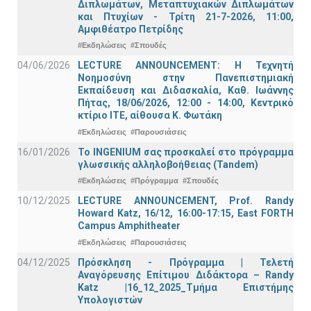
Διπλωμάτων, Μεταπτυχιακών Διπλωμάτων
και Πτυχίων - Τρίτη 21-7-2026, 11:00,
Αμφιθέατρο Πετρίδης
#Εκδηλώσεις
#Σπουδές
04/06/2026
LECTURE ANNOUNCEMENT: Η Τεχνητή
Νοημοσύνη στην Πανεπιστημιακή
Εκπαίδευση και Διδασκαλία, Καθ. Ιωάννης
Πήτας, 18/06/2026, 12:00 - 14:00, Κεντρικό
κτίριο ΙΤΕ, αίθουσα Κ. Φωτάκη
#Εκδηλώσεις
#Παρουσιάσεις
16/01/2026
Το INGENIUM σας προσκαλεί στο πρόγραμμα
γλωσσικής αλληλοβοήθειας (Tandem)
#Εκδηλώσεις
#Πρόγραμμα
#Σπουδές
10/12/2025
LECTURE ANNOUNCEMENT, Prof. Randy
Howard Katz, 16/12, 16:00-17:15, East FORTH
Campus Amphitheater
#Εκδηλώσεις
#Παρουσιάσεις
04/12/2025
Πρόσκληση - Πρόγραμμα | Τελετή
Αναγόρευσης Επίτιμου Διδάκτορα – Randy
Katz |16_12_2025_Τμήμα Επιστήμης
Υπολογιστών