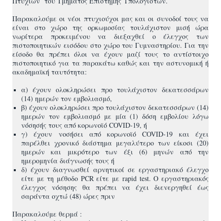
Πτυχίων του Τμήματος Επιστήμης Υπολογιστών.
Παρακαλούμε οι νέοι πτυχιούχοι μας και οι συνοδοί τους να
είναι στο χώρο της ορκωμοσίας τουλάχιστον μισή ώρα
νωρίτερα προκειμένου να διεξαχθεί ο έλεγχος των
πιστοποιητικών εισόδου στο χώρο του Γυμναστηρίου. Για την
είσοδο θα πρέπει όλοι να έχουν μαζί τους το αντίστοιχο
πιστοποιητικό για τα παρακάτω καθώς και την αστυνομική ή
ακαδημαϊκή ταυτότητα:
α) έχουν ολοκληρώσει προ τουλάχιστον δεκατεσσάρων
(14) ημερών τον εμβολιασμό,
β) έχουν ολοκληρώσει προ τουλάχιστον δεκατεσσάρων (14)
ημερών τον εμβολιασμό με μία (1) δόση εμβολίου λόγω
νόσησής τους από κορωνοϊό COVID-19, ή
γ) έχουν νοσήσει από κορωνοϊό COVID-19 και έχει
παρέλθει χρονικό διάστημα μεγαλύτερο των είκοσι (20)
ημερών και μικρότερο των έξι (6) μηνών από την
ημερομηνία διάγνωσής τους ή
δ) έχουν διαγνωσθεί αρνητικοί σε εργαστηριακό έλεγχο
είτε με τη μέθοδο PCR είτε με rapid test. Ο εργαστηριακός
έλεγχος νόσησης θα πρέπει να έχει διενεργηθεί έως
σαράντα οχτώ (48) ώρες πριν
Παρακαλούμε θερμά :