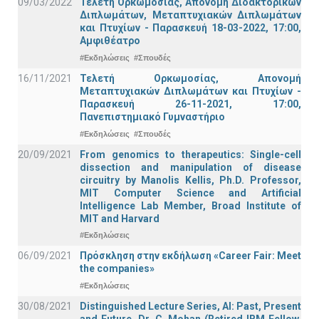
09/03/2022
Τελετή Ορκωμοσίας, Απονομή Διδακτορικών
Διπλωμάτων, Μεταπτυχιακών Διπλωμάτων
και Πτυχίων - Παρασκευή 18-03-2022, 17:00,
Αμφιθέατρο
#Εκδηλώσεις
#Σπουδές
16/11/2021
Τελετή Ορκωμοσίας, Απονομή
Μεταπτυχιακών Διπλωμάτων και Πτυχίων -
Παρασκευή 26-11-2021, 17:00,
Πανεπιστημιακό Γυμναστήριο
#Εκδηλώσεις
#Σπουδές
20/09/2021
From genomics to therapeutics: Single-cell
dissection and manipulation of disease
circuitry by Manolis Kellis, Ph.D. Professor,
MIT Computer Science and Artificial
Intelligence Lab Member, Broad Institute of
MIT and Harvard
#Εκδηλώσεις
06/09/2021
Πρόσκληση στην εκδήλωση «Career Fair: Meet
the companies»
#Εκδηλώσεις
30/08/2021
Distinguished Lecture Series, ΑΙ: Past, Present
and Future, Dr. C. Mohan (Retired IBM Fellow,