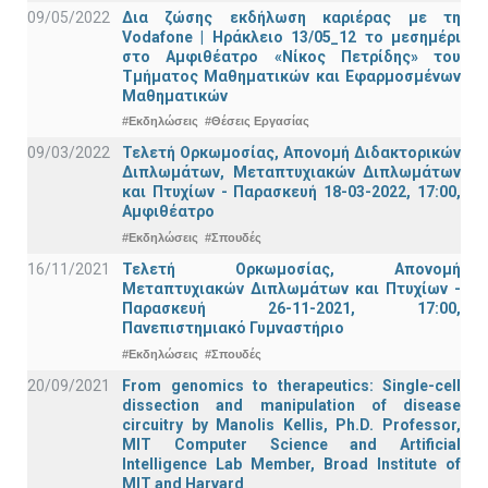
09/05/2022
Δια ζώσης εκδήλωση καριέρας με τη
Vodafone | Ηράκλειο 13/05_12 το μεσημέρι
στο Αμφιθέατρο «Νίκος Πετρίδης» του
Τμήματος Μαθηματικών και Εφαρμοσμένων
Μαθηματικών
#Εκδηλώσεις
#Θέσεις Εργασίας
09/03/2022
Τελετή Ορκωμοσίας, Απονομή Διδακτορικών
Διπλωμάτων, Μεταπτυχιακών Διπλωμάτων
και Πτυχίων - Παρασκευή 18-03-2022, 17:00,
Αμφιθέατρο
#Εκδηλώσεις
#Σπουδές
16/11/2021
Τελετή Ορκωμοσίας, Απονομή
Μεταπτυχιακών Διπλωμάτων και Πτυχίων -
Παρασκευή 26-11-2021, 17:00,
Πανεπιστημιακό Γυμναστήριο
#Εκδηλώσεις
#Σπουδές
20/09/2021
From genomics to therapeutics: Single-cell
dissection and manipulation of disease
circuitry by Manolis Kellis, Ph.D. Professor,
MIT Computer Science and Artificial
Intelligence Lab Member, Broad Institute of
MIT and Harvard