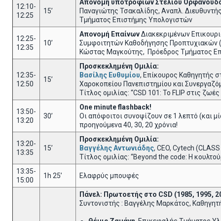
Απονομή υποτροφιών Στέλιου Ορφανουδ
12:10-
15’
Παναγιώτης Τσακαλίδης, Αναπλ. Διευθυντής
12:25
Τμήματος Επιστήμης Υπολογιστών
Απονομή Επαίνων
Διακεκριμένων Επικουρ
12:25-
10’
Συμφοιτητών Καθοδήγησης Προπτυχιακών 
12:35
Κώστας Μαγκούτης, Πρόεδρος Τμήματος Ε
Προσκεκλημένη Ομιλία:
12:35-
Βασίλης Ευθυμίου
, Επίκουρος Καθηγητής σ
15’
12:50
Χαροκοπείου Πανεπιστημίου και Συνεργαζόμε
Τίτλος ομιλίας: “CSD 101: Το FLIP στις ζωές
One minute flashback!
13:50-
30’
Οι απόφοιτοι συνοψίζουν σε 1 λεπτό (και μί
13:20
προηγούμενα 40, 30, 20 χρόνια!
Προσκεκλημένη Ομιλία:
13:20-
15’
Βαγγέλης Αντωνιάδης
, CEO, Cytech (CLASS
13:35
Τίτλος ομιλίας: “Beyond the code: Η κουλτ
13:35-
1h 25’
Ελαφρύς μπουφές
15:00
Πάνελ: Πρωτοετής στο CSD (1985, 1995, 20
Συντονιστής : Βαγγέλης Μαρκάτος, Καθηγη