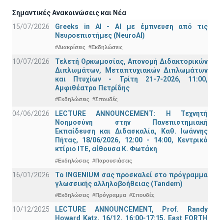
Σημαντικές Ανακοινώσεις και Νέα
15/07/2026
Greeks in AI - ΑΙ με έμπνευση από τις
Νευροεπιστήμες (NeuroAI)
#Διακρίσεις
#Εκδηλώσεις
10/07/2026
Τελετή Ορκωμοσίας, Απονομή Διδακτορικών
Διπλωμάτων, Μεταπτυχιακών Διπλωμάτων
και Πτυχίων - Τρίτη 21-7-2026, 11:00,
Αμφιθέατρο Πετρίδης
#Εκδηλώσεις
#Σπουδές
04/06/2026
LECTURE ANNOUNCEMENT: Η Τεχνητή
Νοημοσύνη στην Πανεπιστημιακή
Εκπαίδευση και Διδασκαλία, Καθ. Ιωάννης
Πήτας, 18/06/2026, 12:00 - 14:00, Κεντρικό
κτίριο ΙΤΕ, αίθουσα Κ. Φωτάκη
#Εκδηλώσεις
#Παρουσιάσεις
16/01/2026
Το INGENIUM σας προσκαλεί στο πρόγραμμα
γλωσσικής αλληλοβοήθειας (Tandem)
#Εκδηλώσεις
#Πρόγραμμα
#Σπουδές
10/12/2025
LECTURE ANNOUNCEMENT, Prof. Randy
Howard Katz, 16/12, 16:00-17:15, East FORTH