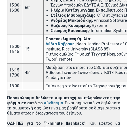
Θέμις Ζαμάνη
, Επικεφαλής Τμήματος Υ
15:00-
Έργων Υποδομών ΕΔΥΤΕ A.E. (Εθνικό Δίκ
60’
16:00
Ηλέρια Κατζαγιαννάκη
, Εκπαιδευτικός
Στέλιος Μαυρομιχάλης
, CTO at Cytech L
Ανδρέας Μακριδάκης
, Principal Softwar
Λάζαρος Κορομηλάς
, Ryzome
Σταύρος Καουκάκης
, Information Syste
Προσκεκλημένη Ομιλία:
Λύδια Καβράκη,
Noah Harding Professor of 
16:00-
15’
Institute, Rice University (CLASS 85)
16:15
Τίτλος ομιλίας: “Φυσική Τεχνητή Νοημοσύνη
Τώρα”, remote
Μετάβαση στο κτήριο του CSD και συζήτηση
16:15-
45’
Αίθουσα Γενικών Συνελεύσεων, B318, Κώστ
17:00
Υπολογιστών
18:00
Επίσκεψη στο Ινστιτούτο Πληροφορικής του 
Παρακαλούμε δηλώστε συμμετοχή συμπληρώνοντας την
φόρμα σε αυτό το
σύνδεσμο
. Είναι σημαντικό να δηλώσετε
τη συμμετοχή σας ώστε να μας βοηθήσετε σε διαχειριστικά
θέματα όπως η διοργάνωση του δείπνου.
ΟΔΗΓΙΕΣ για το “1-minute flashback”
: Και εφέτος θα