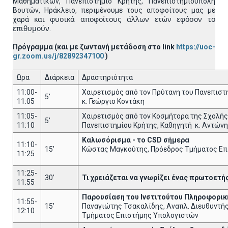
Μαθηματικών, Πανεπιστήμιο Κρήτης, Πανεπιστημιούπολη
Βουτών, Ηράκλειο,
περιμένουμε τους αποφοίτους μας με
και φυσικά αποφοίτους άλλων ετών εφόσον το
χαρά
επιθυμούν
.
Πρόγραμμα
(και με ζωντανή μετάδοση στο link
https://uoc-
gr.zoom.us/j/82892347100
)
Ώρα
Διάρκεια
Δραστηριότητα
11:00-
Χαιρετισμός από τον Πρύτανη του Πανεπιστη
5’
11:05
κ. Γεώργιο Κοντάκη
11:05-
Χαιρετισμός από τον Κοσμήτορα της Σχολή
5’
11:10
Πανεπιστημίου Κρήτης, Καθηγητή κ. Αντών
Καλωσόρισμα - το CSD σήμερα
11:10-
15’
Κώστας Μαγκούτης, Πρόεδρος Τμήματος Ε
11:25
11:25-
30’
Τι χρειάζεται να γνωρίζει ένας πρωτοετή
11:55
Παρουσίαση του Ινστιτούτου Πληροφορική
11:55-
15’
Παναγιώτης Τσακαλίδης, Αναπλ. Διευθυντής
12:10
Τμήματος Επιστήμης Υπολογιστών