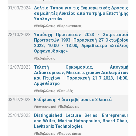
01/03/2024
Δελτίο Τύπου για τις Ενημερωτικές Δράσεις
σε μαθητές Λυκείου από το τμήμα Επιστήμης
Υπολογιστών
#Εκδηλώσεις
#Παρουσιάσεις
23/10/2023
Υποδοχή Πρωτοετών 2023 - Χαιρετισμοί
Πρωτοετών 1993, Παρασκευή 27 Οκτωβρίου
2023, 10:00 - 13:00, Αμφιθέατρο «Στέλιος
Ορφανουδάκης»
#Εκδηλώσεις
12/07/2023
Τελετή Ορκωμοσίας, Απονομή
Διδακτορικών, Μεταπτυχιακών Διπλωμάτων
και Πτυχίων - Παρασκευή 21-7-2023, 14:00,
Αμφιθέατρο
#Εκδηλώσεις
#Σπουδές
03/07/2023
Εκδήλωση: Η διατριβή μου σε 3 λεπτά
#Διαγωνισμοί
#Εκδηλώσεις
25/04/2023
Distinguished Lecture Series: Entrepreneur
and Writer, Marina Hatsopoulos, Board Chair,
Levitronix Technologies
#Εκδηλώσεις
#Παρουσιάσεις