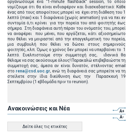
οργανώσουμε ένα “1-minute flashback” session, το οποίο
νομίζουμε ότι θα είναι ενδιαφέρον και διασκεδαστικό: Κάθε
ένας από τους αποφοίτους μπορεί να έχει στη διάθεση του 1
λεπτό (max) και 1 διαφάνεια (χωρίς animation) για να πει εν
συντομία ό,τι κρίνει για την πορεία του από φοιτητής έως
σήμερα. Στη διαφάνεια αυτή πέραν του ονόματός του, μπορεί
να αναφέρει που μένει, που εργάζεται, κάτι αξιοσημείωτο
που θέλει να μοιραστεί από την επαγγελματική του πορεία,
μια συμβουλή που θέλει να δώσει στους σημερινούς
φοιτητές, κλπ. Όμως ο χρόνος δεν μπορεί να υπερβαίνει το 1
λεπτό. Ευελπιστούμε στην συμμετοχή σας, ιδανικά θα
θέλαμε να σας ακούσουμε όλους! Παρακαλώ επιβεβαιώστε τη
συμμετοχή σας, άμεσα αν είναι δυνατόν, στέλνοντας email
στο
rena@csd.uoc.gr
, ενώ τη διαφάνειά σας μπορείτε να τη
στείλετε στην ίδια διεύθυνση έως την Παρασκευή 19
Σεπτεμβρίου (1 εβδομάδα πριν το reunion).
Ανακοινώσεις και Νέα
A+
A-
Δείτε όλες τις ετικέτες