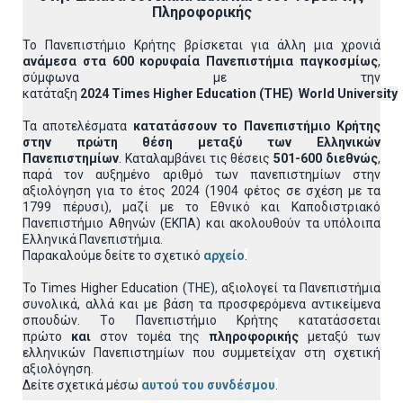
Πληροφορικής
Το Πανεπιστήμιο Κρήτης βρίσκεται για άλλη μια χρονιά
ανάμεσα στα 600 κορυφαία Πανεπιστήμια παγκοσμίως
,
σύμφωνα με την
κατάταξη
2024
Times
Higher
Education
(
THE
)
World
University
Τα αποτελέσματα
κατατάσσουν το Πανεπιστήμιο Κρήτης
στην πρώτη θέση μεταξύ των Ελληνικών
Πανεπιστημίων
. Καταλαμβάνει τις θέσεις
5
01-600 διεθνώς
,
παρά τον αυξημένο αριθμό των πανεπιστημίων στην
αξιολόγηση για το έτος 2024 (1904 φέτος σε σχέση με τα
1799 πέρυσι), μαζί με το Εθνικό και Καποδιστριακό
Πανεπιστήμιο Αθηνών (ΕΚΠΑ) και ακολουθούν τα υπόλοιπα
Ελληνικά Πανεπιστήμια.
Παρακαλούμε δείτε το σχετικό
αρχείο
.
Το Times Higher Education (THE), αξιολογεί τα Πανεπιστήμια
συνολικά, αλλά και με βάση τα προσφερόμενα αντικείμενα
σπουδών. Tο Πανεπιστήμιο Κρήτης κατατάσσεται
πρώτο
και
στον τομέα της
πληροφορικής
μεταξύ των
ελληνικών Πανεπιστημίων που συμμετείχαν στη σχετική
αξιολόγηση.
Δείτε σχετικά μέσω
αυτού του συνδέσμου
.