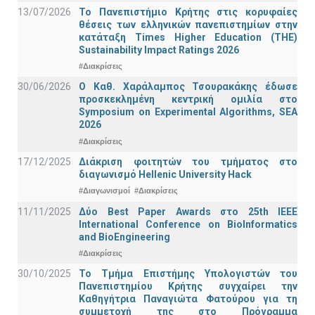
13/07/2026
Το Πανεπιστήμιο Κρήτης στις κορυφαίες
θέσεις των ελληνικών πανεπιστημίων στην
κατάταξη Times Higher Education (ΤΗΕ)
Sustainability Impact Ratings 2026
#Διακρίσεις
30/06/2026
Ο Καθ. Χαράλαμπος Τσουρακάκης έδωσε
προσκεκλημένη κεντρική ομιλία στο
Symposium on Experimental Algorithms, SEA
2026
#Διακρίσεις
17/12/2025
Διάκριση φοιτητών του τμήματος στο
διαγωνισμό Hellenic University Hack
#Διαγωνισμοί
#Διακρίσεις
11/11/2025
Δύο Best Paper Awards στο 25th IEEE
International Conference on BioInformatics
and BioEngineering
#Διακρίσεις
30/10/2025
Το Τμήμα Επιστήμης Υπολογιστών του
Πανεπιστημίου Κρήτης συγχαίρει την
Καθηγήτρια Παναγιώτα Φατούρου για τη
συμμετοχή της στο Πρόγραμμα