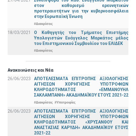
27/04/2021
Συνεισφορά του Καθ. Ευάγγελου Μαρκάτου
στον καθορισμό ερευνητικών
προτεραιοτήτων για την κυβερνοασφάλεια
στην Ευρωπαϊκή Ένωση
#Διακρίσεις
18/03/2021
Ο Καθηγητής του Τμήματος Επιστήμης
Υπολογιστών Ευάγγελος Μαρκάτος μέλος
του Επιστημονικού Συμβουλίου του ΕΛΙΔΕΚ
#Διακρίσεις
Ανακοινώσεις και Νέα
26/06/2023
ΑΠΟΤΕΛΕΣΜΑΤΑ ΕΠΙΤΡΟΠΗΣ ΑΞΙΟΛΟΓΗΣΗΣ
ΑΙΤΗΣΕΩΝ ΧΟΡΗΓΗΣΗΣ ΥΠΟΤΡΟΦΙΩΝ
ΚΛΗΡΟΔΟΤΗΜΑΤΟΣ «ΕΜΜΑΝΟΥΗΛ
ΣΑΚΛΑΜΠΑΝΗ» ΑΚΑΔΗΜΑΪΚΟΥ ΕΤΟΥΣ 2021-22
#Διακρίσεις
#Υποτροφίες
26/06/2023
ΑΠΟΤΕΛΕΣΜΑΤΑ ΕΠΙΤΡΟΠΗΣ ΑΞΙΟΛΟΓΗΣΗΣ
ΑΙΤΗΣΕΩΝ ΧΟΡΗΓΗΣΗΣ ΥΠΟΤΡΟΦΙΩΝ
ΚΛΗΡΟΔΟΤΗΜΑΤΟΣ «ΧΡΥΣΑΝΘΟΥ ΚΑΙ
ΑΝΑΣΤΑΣΙΑΣ ΚΑΡΥΔΗ» ΑΚΑΔΗΜΑΪΚΟΥ ΕΤΟΥΣ
2021-22