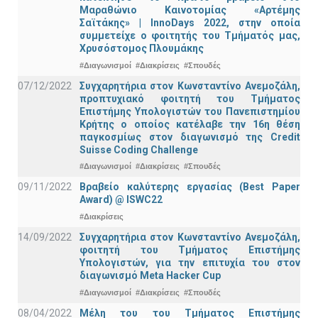
Μαραθώνιο Καινοτομίας «Αρτέμης
Σαϊτάκης» | InnoDays 2022, στην οποία
συμμετείχε ο φοιτητής του Τμήματός μας,
Χρυσόστομος Πλουμάκης
#Διαγωνισμοί
#Διακρίσεις
#Σπουδές
07/12/2022
Συγχαρητήρια στον Κωνσταντίνο Ανεμοζάλη,
προπτυχιακό φοιτητή του Τμήματος
Επιστήμης Υπολογιστών του Πανεπιστημίου
Κρήτης ο οποίος κατέλαβε την 16η θέση
παγκοσμίως στον διαγωνισμό της Credit
Suisse Coding Challenge
#Διαγωνισμοί
#Διακρίσεις
#Σπουδές
09/11/2022
Βραβείο καλύτερης εργασίας (Best Paper
Award) @ ISWC22
#Διακρίσεις
14/09/2022
Συγχαρητήρια στον Κωνσταντίνο Ανεμοζάλη,
φοιτητή του Τμήματος Επιστήμης
Υπολογιστών, για την επιτυχία του στον
διαγωνισμό Meta Hacker Cup
#Διαγωνισμοί
#Διακρίσεις
#Σπουδές
08/04/2022
Μέλη του του Τμήματος Επιστήμης