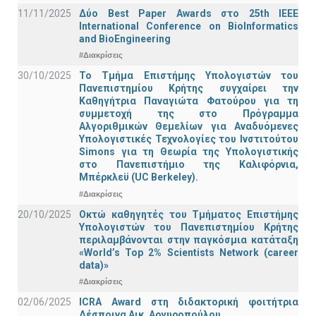
11/11/2025
Δύο Best Paper Awards στο 25th IEEE
International Conference on BioInformatics
and BioEngineering
#Διακρίσεις
30/10/2025
Το Τμήμα Επιστήμης Υπολογιστών του
Πανεπιστημίου Κρήτης συγχαίρει την
Καθηγήτρια Παναγιώτα Φατούρου για τη
συμμετοχή της στο Πρόγραμμα
Αλγοριθμικών Θεμελίων για Αναδυόμενες
Υπολογιστικές Τεχνολογίες του Ινστιτούτου
Simons για τη Θεωρία της Υπολογιστικής
στο Πανεπιστήμιο της Καλιφόρνια,
Μπέρκλεϋ (UC Berkeley).
#Διακρίσεις
20/10/2025
Οκτώ καθηγητές του Τμήματος Επιστήμης
Υπολογιστών του Πανεπιστημίου Κρήτης
περιλαμβάνονται στην παγκόσμια κατάταξη
«World’s Top 2% Scientists Network (career
data)»
#Διακρίσεις
02/06/2025
ICRA Award στη διδακτορική φοιτήτρια
Δέσποινα Αικ. Αργυροπούλου