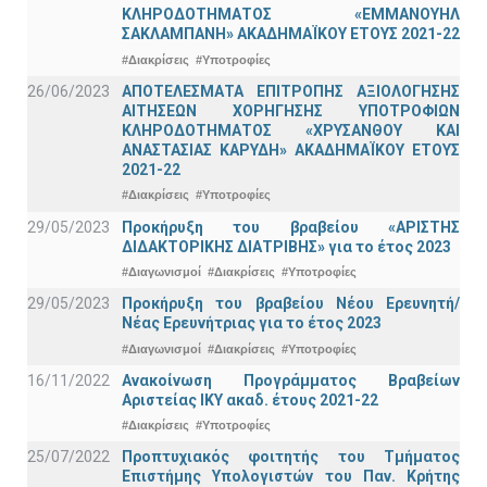
ΚΛΗΡΟΔΟΤΗΜΑΤΟΣ «ΕΜΜΑΝΟΥΗΛ
ΣΑΚΛΑΜΠΑΝΗ» ΑΚΑΔΗΜΑΪΚΟΥ ΕΤΟΥΣ 2021-22
#Διακρίσεις
#Υποτροφίες
26/06/2023
ΑΠΟΤΕΛΕΣΜΑΤΑ ΕΠΙΤΡΟΠΗΣ ΑΞΙΟΛΟΓΗΣΗΣ
ΑΙΤΗΣΕΩΝ ΧΟΡΗΓΗΣΗΣ ΥΠΟΤΡΟΦΙΩΝ
ΚΛΗΡΟΔΟΤΗΜΑΤΟΣ «ΧΡΥΣΑΝΘΟΥ ΚΑΙ
ΑΝΑΣΤΑΣΙΑΣ ΚΑΡΥΔΗ» ΑΚΑΔΗΜΑΪΚΟΥ ΕΤΟΥΣ
2021-22
#Διακρίσεις
#Υποτροφίες
29/05/2023
Προκήρυξη του βραβείου «ΑΡΙΣΤΗΣ
ΔΙΔΑΚΤΟΡΙΚΗΣ ΔΙΑΤΡΙΒΗΣ» για το έτος 2023
#Διαγωνισμοί
#Διακρίσεις
#Υποτροφίες
29/05/2023
Προκήρυξη του βραβείου Νέου Ερευνητή/
Νέας Ερευνήτριας για το έτος 2023
#Διαγωνισμοί
#Διακρίσεις
#Υποτροφίες
16/11/2022
Ανακοίνωση Προγράμματος Βραβείων
Αριστείας ΙΚΥ ακαδ. έτους 2021-22
#Διακρίσεις
#Υποτροφίες
25/07/2022
Προπτυχιακός φοιτητής του Τμήματος
Επιστήμης Υπολογιστών του Παν. Κρήτης