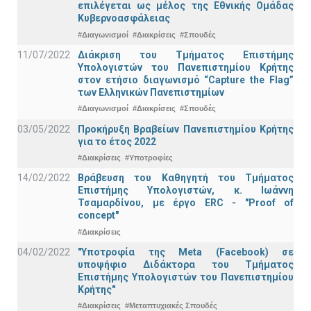
επιλέγεται ως μέλος της Εθνικής Ομάδας
Κυβερνοασφάλειας
#Διαγωνισμοί
#Διακρίσεις
#Σπουδές
11/07/2022
Διάκριση του Τμήματος Επιστήμης
Υπολογιστών του Πανεπιστημίου Κρήτης
στον ετήσιο διαγωνισμό “Capture the Flag”
των Ελληνικών Πανεπιστημίων
#Διαγωνισμοί
#Διακρίσεις
#Σπουδές
03/05/2022
Προκήρυξη Βραβείων Πανεπιστημίου Κρήτης
για το έτος 2022
#Διακρίσεις
#Υποτροφίες
14/02/2022
Βράβευση του Καθηγητή του Τμήματος
Επιστήμης Υπολογιστών, κ. Ιωάννη
Τσαμαρδίνου, με έργο ERC - "Proof of
concept"
#Διακρίσεις
04/02/2022
"Υποτροφία της Meta (Facebook) σε
υποψήφιο Διδάκτορα του Τμήματος
Επιστήμης Υπολογιστών του Πανεπιστημίου
Κρήτης"
#Διακρίσεις
#Μεταπτυχιακές Σπουδές