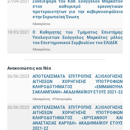
27/04/2021
Συνεισφορά του Καθ. Ευάγγελου Μαρκάτου
στον καθορισμό ερευνητικών
προτεραιοτήτων για την κυβερνοασφάλεια
στην Ευρωπαϊκή Ένωση
#Διακρίσεις
18/03/2021
Ο Καθηγητής του Τμήματος Επιστήμης
Υπολογιστών Ευάγγελος Μαρκάτος μέλος
του Επιστημονικού Συμβουλίου του ΕΛΙΔΕΚ
#Διακρίσεις
Ανακοινώσεις και Νέα
26/06/2023
ΑΠΟΤΕΛΕΣΜΑΤΑ ΕΠΙΤΡΟΠΗΣ ΑΞΙΟΛΟΓΗΣΗΣ
ΑΙΤΗΣΕΩΝ ΧΟΡΗΓΗΣΗΣ ΥΠΟΤΡΟΦΙΩΝ
ΚΛΗΡΟΔΟΤΗΜΑΤΟΣ «ΕΜΜΑΝΟΥΗΛ
ΣΑΚΛΑΜΠΑΝΗ» ΑΚΑΔΗΜΑΪΚΟΥ ΕΤΟΥΣ 2021-22
#Διακρίσεις
#Υποτροφίες
26/06/2023
ΑΠΟΤΕΛΕΣΜΑΤΑ ΕΠΙΤΡΟΠΗΣ ΑΞΙΟΛΟΓΗΣΗΣ
ΑΙΤΗΣΕΩΝ ΧΟΡΗΓΗΣΗΣ ΥΠΟΤΡΟΦΙΩΝ
ΚΛΗΡΟΔΟΤΗΜΑΤΟΣ «ΧΡΥΣΑΝΘΟΥ ΚΑΙ
ΑΝΑΣΤΑΣΙΑΣ ΚΑΡΥΔΗ» ΑΚΑΔΗΜΑΪΚΟΥ ΕΤΟΥΣ
2021-22