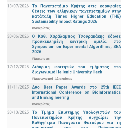
13/07/2026
Το Πανεπιστήμιο Κρήτης στις κορυφαίες
θέσεις των ελληνικών πανεπιστημίων στην
κατάταξη Times Higher Education (ΤΗΕ)
Sustainability Impact Ratings 2026
#Διακρίσεις
30/06/2026
Ο Καθ. Χαράλαμπος Τσουρακάκης έδωσε
προσκεκλημένη κεντρική ομιλία στο
Symposium on Experimental Algorithms, SEA
2026
#Διακρίσεις
17/12/2025
Διάκριση φοιτητών του τμήματος στο
διαγωνισμό Hellenic University Hack
#Διαγωνισμοί
#Διακρίσεις
11/11/2025
Δύο Best Paper Awards στο 25th IEEE
International Conference on BioInformatics
and BioEngineering
#Διακρίσεις
30/10/2025
Το Τμήμα Επιστήμης Υπολογιστών του
Πανεπιστημίου Κρήτης συγχαίρει την
Καθηγήτρια Παναγιώτα Φατούρου για τη
συμμετοχή της στο Πρόγραμμα