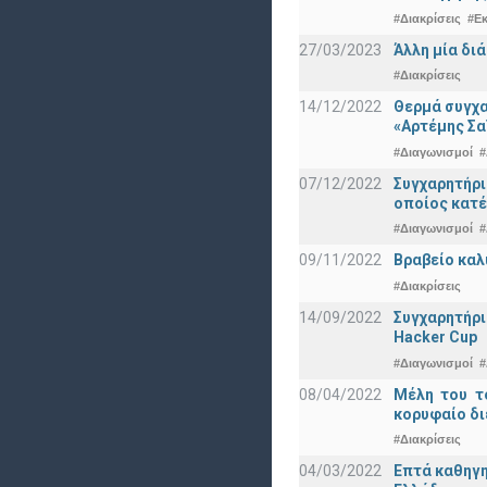
#Διακρίσεις
#Ε
27/03/2023
Άλλη μία δι
#Διακρίσεις
14/12/2022
Θερμά συγχα
«Αρτέμης Σα
#Διαγωνισμοί
#
07/12/2022
Συγχαρητήρ
οποίος κατέ
#Διαγωνισμοί
#
09/11/2022
Βραβείο καλ
#Διακρίσεις
14/09/2022
Συγχαρητήρι
Hacker Cup
#Διαγωνισμοί
#
08/04/2022
Μέλη του τ
κορυφαίο δι
#Διακρίσεις
04/03/2022
Επτά καθηγη