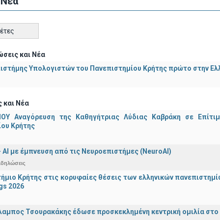
 Νέα
κέτες
σεις και Νέα
ιστήμης Υπολογιστών του Πανεπιστημίου Κρήτης πρώτο στην Ελλ
 και Νέα
ΟΥ Αναγόρευση της Καθηγήτριας Λύδιας Καβράκη σε Επίτι
ίου Κρήτης
 - ΑΙ με έμπνευση από τις Νευροεπιστήμες (NeuroAI)
κδηλώσεις
ήμιο Κρήτης στις κορυφαίες θέσεις των ελληνικών πανεπιστημίων
gs 2026
λαμπος Τσουρακάκης έδωσε προσκεκλημένη κεντρική ομιλία στο S