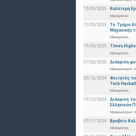
13/03/2025
Καλύτερη Ερ
#Διακρίσεις
11/03/2025
Το Τμήμα Επ
Μηχανικής τ
#Διακρίσεις
19/02/2025
Times Highe
#Διακρίσεις
07/02/2025
Διάκριση φο
#Διαγωνισμοί
#
20/12/2024
Φοιτητές το
Tech Hackat
#Διακρίσεις
13/12/2024
Διάκριση το
Ελληνικών 
#Διαγωνισμοί
#
07/11/2024
Βραβείο Καλ
#Διακρίσεις