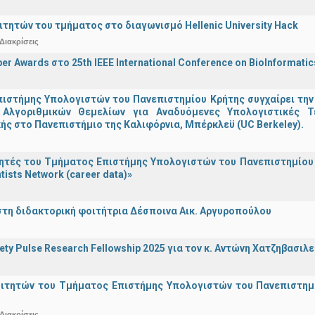
ιτητών του τμήματος στο διαγωνισμό Hellenic University Hack
Διακρίσεις
er Awards στο 25th IEEE International Conference on BioInformati
ιστήμης Υπολογιστών του Πανεπιστημίου Κρήτης συγχαίρει την
Αλγοριθμικών Θεμελίων για Αναδυόμενες Υπολογιστικές Τ
ής στο Πανεπιστήμιο της Καλιφόρνια, Μπέρκλεϋ (UC Berkeley).
τές του Τμήματος Επιστήμης Υπολογιστών του Πανεπιστημίου 
tists Network (career data)»
στη διδακτορική φοιτήτρια Δέσποινα Αικ. Αργυροπούλου
iety Pulse Research Fellowship 2025 για τον κ. Αντώνη Χατζηβασι
οιτητών του Τμήματος Επιστήμης Υπολογιστών του Πανεπιστημ
Διακρίσεις