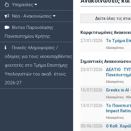
Ανακοινώσεις και
Υπηρεσίες
Νέα - Ανακοινώσεις
Δείτε όλες τις ετι
Βίντεο Παρουσίασης
Καρφιτσωμένες Ανακοινώ
Πανεπιστημίου Κρήτης
27/01/2026
Το Τμήμα Επ
Γενικές πληροφορίες /
#Διακρίσεις
οδηγίες για τους νεοεισαχθέντες
Σημαντικές Ανακοινώσεις
φοιτητές στο Τμήμα Επιστήμης
23/07/2026
ΔΕΛΤΙΟ ΤΥΠ
Υπολογιστών του ακαδ. έτους
Πανεπιστημ
#Διακρίσεις
2026-27
15/07/2026
Greeks in AI
#Διακρίσεις
#Ε
13/07/2026
Το Πανεπιστ
Impact Ratin
#Διακρίσεις
30/06/2026
Ο Καθ. Χαρά