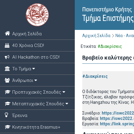
Αρχική Σελίδα
Αρχική Σελίδα
Νέα - Αν
40 Χρόνια CSD!
Ετικέτα:
#Διακρίσεις
ΑΙ Hackathon στο CSD!
Βραβείο καλύτερης 
Το Τμήμα
#Διακρίσεις
Άνθρωποι
Ο διδάκτορας του Τμήματο
Προπτυχιακές Σπουδές
Τζίτζικας, έλαβαν πρόσφα
στη Hangzhou της Κίνας. Η 
Μεταπτυχιακές Σπουδές
Συνέδριο:
https://iswc202
Έρευνα
Βραβεία:
https://iswc2022
Εργασία:
https://link.spr
Κινητικότητα Erasmus+