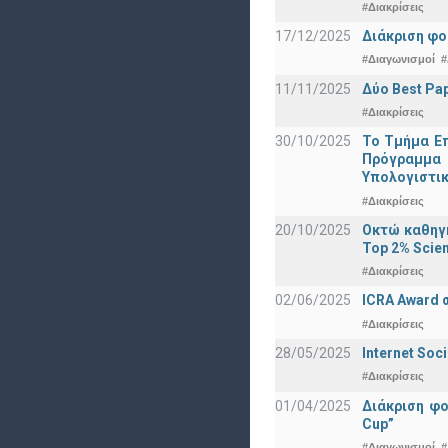
#Διακρίσεις
17/12/2025
Διάκριση φο
#Διαγωνισμοί
#
11/11/2025
Δύο Best Pap
#Διακρίσεις
30/10/2025
Το Τμήμα Επ
Πρόγραμμα 
Υπολογιστικ
#Διακρίσεις
20/10/2025
Οκτώ καθηγη
Top 2% Scien
#Διακρίσεις
02/06/2025
ICRA Award 
#Διακρίσεις
28/05/2025
Internet Soc
#Διακρίσεις
01/04/2025
Διάκριση φ
Cup”
#Διαγωνισμοί
#