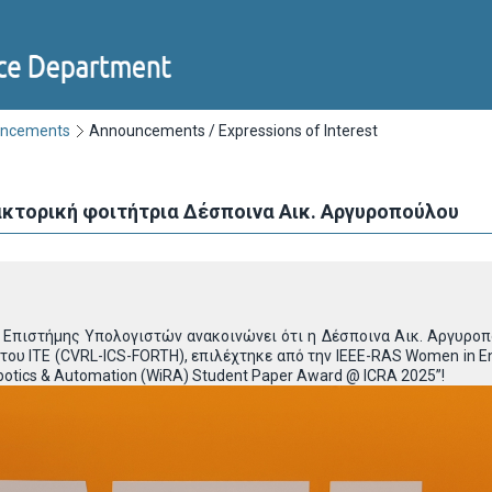
uncements
Announcements / Expressions of Interest
ακτορική φοιτήτρια Δέσποινα Αικ. Αργυροπούλου
 Επιστήμης Υπολογιστών ανακοινώνει ότι η Δέσποινα Αικ. Αργυροπ
ου ΙΤΕ (CVRL-ICS-FORTH), επιλέχτηκε από την IEEE-RAS Women in Engi
otics & Automation (WiRA) Student Paper Award @ ICRA 2025”!