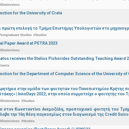
#Distinctions
nction for the University of Crete
ναι πρώτη επιλογή το Τμήμα Επιστήμης Υπολογιστών στο μηχανογ
Postgraduate Studies
#Studies
al Paper Award at PETRA 2023
#Distinctions
katos receives the Stelios Pichorides Outstanding Teaching Award 
Events
inction for the Department of Computer Science of the University of
ρητήρια στην ομάδα των φοιτητών του Πανεπιστημίου Κρήτης π
ϊτάκης» | InnoDays 2022, στην οποία συμμετείχε ο φοιτητής το
#Distinctions
#Studies
ια στον Κωνσταντίνο Ανεμοζάλη, προπτυχιακό φοιτητή του Τμή
λαβε την 16η θέση παγκοσμίως στον διαγωνισμό της Credit Suiss
#Distinctions
#Studies