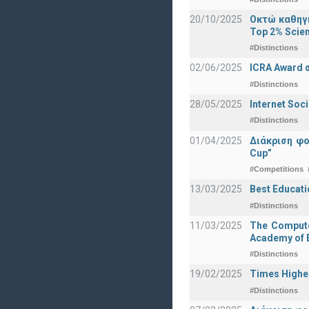
20/10/2025
Οκτώ καθηγη
Top 2% Scien
#Distinctions
02/06/2025
ICRA Award 
#Distinctions
28/05/2025
Internet Soc
#Distinctions
01/04/2025
Διάκριση φ
Cup”
#Competitions
13/03/2025
Best Educati
#Distinctions
11/03/2025
The Computer
Academy of E
#Distinctions
19/02/2025
Times Highe
#Distinctions