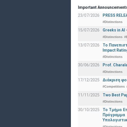
Important Announcement
23/07/2026
PRESS RELEAS
#Distinctions
15/07/2026
Greeks in AI
#Distinctions
#
13/07/2026
Το Πανεπιστ
Impact Ratin
#Distinctions
30/06/2026
Prof. Charal
#Distinctions
17/12/2025
Διάκριση φο
#Competitions
11/11/2025
Two Best Pap
#Distinctions
30/10/2025
Το Τμήμα Επ
Πρόγραμμα 
Υπολογιστικ
#Distinctions