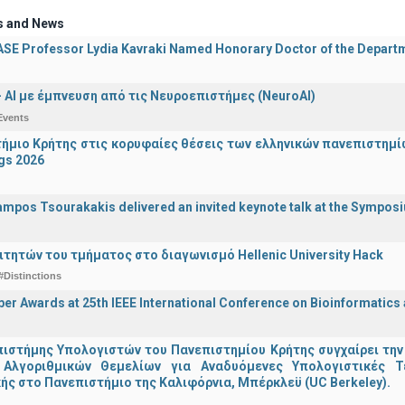
s and News
E Professor Lydia Kavraki Named Honorary Doctor of the Departmen
 - ΑΙ με έμπνευση από τις Νευροεπιστήμες (NeuroAI)
Events
ήμιο Κρήτης στις κορυφαίες θέσεις των ελληνικών πανεπιστημίων
gs 2026
ampos Tsourakakis delivered an invited keynote talk at the Sympos
ιτητών του τμήματος στο διαγωνισμό Hellenic University Hack
#Distinctions
er Awards at 25th IEEE International Conference on Bioinformatics
ιστήμης Υπολογιστών του Πανεπιστημίου Κρήτης συγχαίρει την
Αλγοριθμικών Θεμελίων για Αναδυόμενες Υπολογιστικές Τ
ής στο Πανεπιστήμιο της Καλιφόρνια, Μπέρκλεϋ (UC Berkeley).