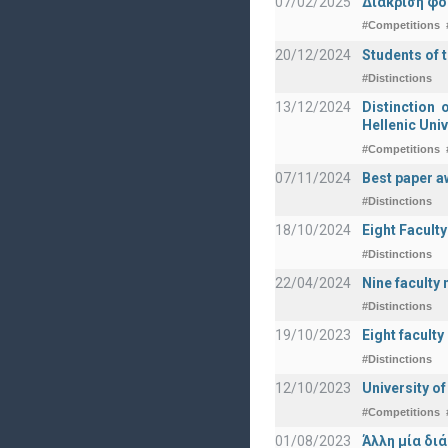
07/02/2025
Διάκριση φο
#Competitions
20/12/2024
Students of 
#Distinctions
13/12/2024
Distinction 
Hellenic Univ
#Competitions
07/11/2024
Best paper a
#Distinctions
18/10/2024
Eight Facult
#Distinctions
22/04/2024
Nine faculty
#Distinctions
19/10/2023
Eight facult
#Distinctions
12/10/2023
University o
#Competitions
01/08/2023
Άλλη μία δι