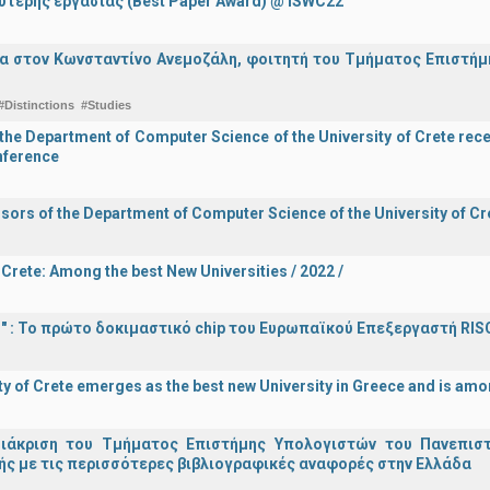
ύτερης εργασίας (Best Paper Award) @ ISWC22
α στον Κωνσταντίνο Ανεμοζάλη, φοιτητή του Τμήματος Επιστήμη
#Distinctions
#Studies
he Department of Computer Science of the University of Crete recei
onference
sors of the Department of Computer Science of the University of Cre
 Crete: Among the best New Universities / 2022 /
d!" : Το πρώτο δοκιμαστικό chip του Ευρωπαϊκού Επεξεργαστή RIS
ty of Crete emerges as the best new University in Greece and is amon
διάκριση του Τμήματος Επιστήμης Υπολογιστών του Πανεπισ
ς με τις περισσότερες βιβλιογραφικές αναφορές στην Ελλάδα