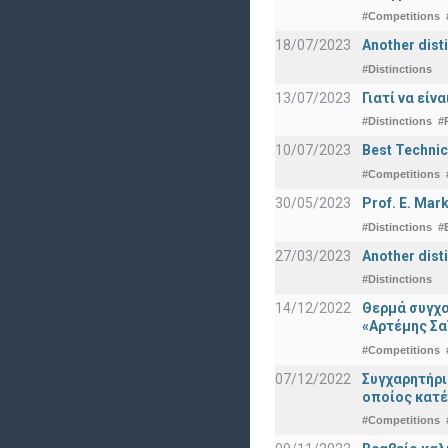
#Competitions
18/07/2023
Another disti
#Distinctions
13/07/2023
Γιατί να εί
#Distinctions
#
10/07/2023
Best Technic
#Competitions
30/05/2023
Prof. E. Mar
#Distinctions
#
27/03/2023
Another dist
#Distinctions
14/12/2022
Θερμά συγχα
«Αρτέμης Σα
#Competitions
07/12/2022
Συγχαρητήρ
οποίος κατέ
#Competitions