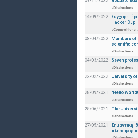
09/11/2022
Βραβείο καλ
#Distinctions
14/09/2022
Συγχαρητήρι
Hacker Cup
#Competitions
08/04/2022
Members of t
scientific c
#Distinctions
04/03/2022
Seven profes
#Distinctions
22/02/2022
University of
#Distinctions
28/09/2021
"Hello Worl
#Distinctions
25/06/2021
The Universi
#Distinctions
27/05/2021
Σημαντική 
πληροφορική
#Distinctions