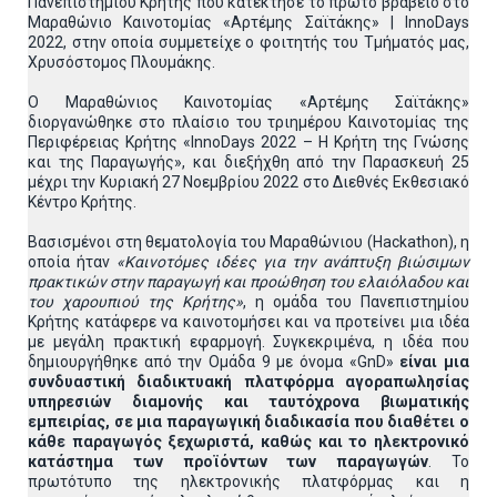
Πανεπιστημίου Κρήτης που κατέκτησε το πρώτο βραβείο στο
Μαραθώνιο Καινοτομίας «Αρτέμης Σαϊτάκης» | InnoDays
2022, στην οποία συμμετείχε ο φοιτητής του Τμήματός μας,
Χρυσόστομος Πλουμάκης.
Ο Μαραθώνιος Καινοτομίας «Αρτέμης Σαϊτάκης»
διοργανώθηκε στο πλαίσιο του τριημέρου Καινοτομίας της
Περιφέρειας Κρήτης «InnoDays 2022 – Η Κρήτη της Γνώσης
και της Παραγωγής», και διεξήχθη από την Παρασκευή 25
μέχρι την Κυριακή 27 Νοεμβρίου 2022 στο Διεθνές Εκθεσιακό
Κέντρο Κρήτης.
Βασισμένοι στη θεματολογία του Μαραθώνιου (Hackathon), η
οποία ήταν
«Καινοτόμες ιδέες για την ανάπτυξη βιώσιμων
πρακτικών στην παραγωγή και προώθηση του ελαιόλαδου και
του χαρουπιού της Κρήτης»
, η ομάδα του Πανεπιστημίου
Κρήτης κατάφερε να καινοτομήσει και να προτείνει μια ιδέα
με μεγάλη πρακτική εφαρμογή. Συγκεκριμένα, η ιδέα που
δημιουργήθηκε από την Ομάδα 9 με όνομα «GnD»
είναι μια
συνδυαστική διαδικτυακή πλατφόρμα αγοραπωλησίας
υπηρεσιών διαμονής και ταυτόχρονα βιωματικής
εμπειρίας, σε μια παραγωγική διαδικασία που διαθέτει ο
κάθε παραγωγός ξεχωριστά, καθώς και το ηλεκτρονικό
κατάστημα των προϊόντων των παραγωγών
. Το
πρωτότυπο της ηλεκτρονικής πλατφόρμας και η