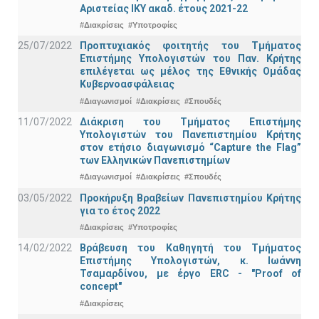
Αριστείας ΙΚΥ ακαδ. έτους 2021-22
#Διακρίσεις
#Υποτροφίες
25/07/2022
Προπτυχιακός φοιτητής του Τμήματος
Επιστήμης Υπολογιστών του Παν. Κρήτης
επιλέγεται ως μέλος της Εθνικής Ομάδας
Κυβερνοασφάλειας
#Διαγωνισμοί
#Διακρίσεις
#Σπουδές
11/07/2022
Διάκριση του Τμήματος Επιστήμης
Υπολογιστών του Πανεπιστημίου Κρήτης
στον ετήσιο διαγωνισμό “Capture the Flag”
των Ελληνικών Πανεπιστημίων
#Διαγωνισμοί
#Διακρίσεις
#Σπουδές
03/05/2022
Προκήρυξη Βραβείων Πανεπιστημίου Κρήτης
για το έτος 2022
#Διακρίσεις
#Υποτροφίες
14/02/2022
Βράβευση του Καθηγητή του Τμήματος
Επιστήμης Υπολογιστών, κ. Ιωάννη
Τσαμαρδίνου, με έργο ERC - "Proof of
concept"
#Διακρίσεις