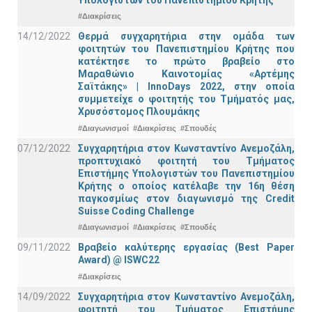
#Διακρίσεις
14/12/2022
Θερμά συγχαρητήρια στην ομάδα των
φοιτητών του Πανεπιστημίου Κρήτης που
κατέκτησε το πρώτο βραβείο στο
Μαραθώνιο Καινοτομίας «Αρτέμης
Σαϊτάκης» | InnoDays 2022, στην οποία
συμμετείχε ο φοιτητής του Τμήματός μας,
Χρυσόστομος Πλουμάκης
#Διαγωνισμοί
#Διακρίσεις
#Σπουδές
07/12/2022
Συγχαρητήρια στον Κωνσταντίνο Ανεμοζάλη,
προπτυχιακό φοιτητή του Τμήματος
Επιστήμης Υπολογιστών του Πανεπιστημίου
Κρήτης ο οποίος κατέλαβε την 16η θέση
παγκοσμίως στον διαγωνισμό της Credit
Suisse Coding Challenge
#Διαγωνισμοί
#Διακρίσεις
#Σπουδές
09/11/2022
Βραβείο καλύτερης εργασίας (Best Paper
Award) @ ISWC22
#Διακρίσεις
14/09/2022
Συγχαρητήρια στον Κωνσταντίνο Ανεμοζάλη,
φοιτητή του Τμήματος Επιστήμης