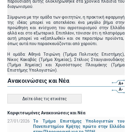
παρουσίαση αυτής ολοκληρώθηκε στα χρονικά πλαίσια του
διαγωνισμού.
Σύμφωνα με την ομάδα των φοιτητών, η πρακτική εφαρμογή
της ιδέας μπορεί να αποτελέσει ένα μεγάλο βήμα στην
προώθηση και ενίσχυση του αγροτουρισμού στην Ελλάδα
αλλά και στο εξωτερικό. Επιπλέον, τόνισαν ότι η πλατφόρμα
αυτή μπορεί να «εξαπλωθεί» και σε περαιτέρω προϊόντα,
όπως αυτά που παρασκευάζονται από χαρούπι.
Η ομάδα: Αθηνά Τσιρώνη (Τμήμα Πολιτικής Επιστήμης),
Νίκος Κακαβάς (Τμήμα Χημείας), Στέλιος Σταυγιανουδάκης
(Τμήμα Χημείας) και Χρυσόστομος Πλουμάκης (Τμήμα
Επιστήμης Υπολογιστών).
Ανακοινώσεις και Νέα
A+
A-
Δείτε όλες τις ετικέτες
Καρφιτσωμένες Ανακοινώσεις και Νέα
27/01/2026
Το Τμήμα Επιστήμης Υπολογιστών του
Πανεπιστημίου Κρήτης πρώτο στην Ελλάδα
στην Πληροφορική για το 2026!