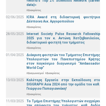
«World’s Top 2% Scientists Network (career
data)»
#Διακρίσεις
02/06/2025
ICRA Award στη διδακτορική φοιτήτρια
Δέσποινα Αικ. Αργυροπούλου
#Διακρίσεις
28/05/2025
Internet Society Pulse Research Fellowship
2025 για τον κ. Αντώνη Χατζηβασιλείου,
διδακτορικό φοιτητή του τμήματος
#Διακρίσεις
01/04/2025
Διάκριση φοιτητών του Τμήματος Επιστήμης
Υπολογιστών του Πανεπιστημίου Κρήτης
στον παγκόσμιο διαγωνισμό “Ambassador
World Cup”
#Διαγωνισμοί
#Διακρίσεις
13/03/2025
Καλύτερη Εργασία στην Εκπαίδευση στο
SIGGRAPH Asia 2024 από την ομάδα του καθ.
Γεώργιου Παπαγιαννάκη!
#Διακρίσεις
11/03/2025
Το Τμήμα Επιστήμης Υπολογιστών συγχαίρει
την απόφοιτο του τμήματος, καθ. Λυδία