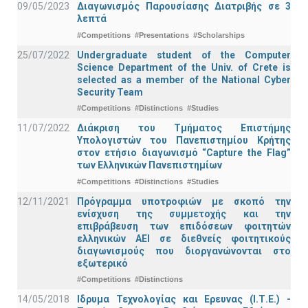
09/05/2023
Διαγωνισμός Παρουσίασης Διατριβής σε 3
λεπτά
#Competitions
#Presentations
#Scholarships
25/07/2022
Undergraduate student of the Computer
Science Department of the Univ. of Crete is
selected as a member of the National Cyber
Security Team
#Competitions
#Distinctions
#Studies
11/07/2022
Διάκριση του Τμήματος Επιστήμης
Υπολογιστών του Πανεπιστημίου Κρήτης
στον ετήσιο διαγωνισμό “Capture the Flag”
των Ελληνικών Πανεπιστημίων
#Competitions
#Distinctions
#Studies
12/11/2021
Πρόγραμμα υποτροφιών με σκοπό την
ενίσχυση της συμμετοχής και την
επιβράβευση των επιδόσεων φοιτητών
ελληνικών ΑΕΙ σε διεθνείς φοιτητικούς
διαγωνισμούς που διοργανώνονται στο
εξωτερικό
#Competitions
#Distinctions
14/05/2018
Ιδρυμα Τεχνολογίας και Ερευνας (Ι.Τ.Ε.) -