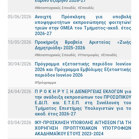
εαρινό εξάμηνο 2026-27
#Μεταπτυχιακές Σπουδές
#Σπουδές
05/06/2026
Ανοιχτή Πρόσκληση για υποβολή
υποψηφιοτήτων εκπροσώπησης φοιτητών/
τριών στην ΟΜΕΑ του Τμήματος-ακαδ. έτος
2026-27
15/05/2026
Προκήρυξη Βραβεία Αριστείας «Ζωής
Δημητριάδη» 2025-2026
#Μεταπτυχιακές Σπουδές
#Υποτροφίες
#Σπουδές
30/04/2026
Πρόγραμμα εξεταστικής περιόδου Ιουνίου
2026 και Πρόγραμμα Εμβόλιμης Εξεταστικής
περιόδου Ιουνίου 2026
#Πρόγραμμα
24/04/2026
Π Ρ Ο Κ Η Ρ Υ Ξ Η ΔΙΕΝΕΡΓΕΙΑΣ ΕΚΛΟΓΩΝ για
την ανάδειξη εκπροσώπων του ΠΡΟΣΩΠΙΚΟΥ
Ε.ΔΙ.Π. και Ε.Τ.Ε.Π. στη Συνέλευση του
Τμήματος Επιστήμης Υπολογιστών για το
ακαδ. έτος 2026-27
03/04/2026
ΙΚΥ-ΠΡΟΣΚΛΗΣΗ ΥΠΟΒΟΛΗΣ ΑΙΤΗΣΕΩΝ ΓΙΑ ΤΗ
ΧΟΡΗΓΗΣΗ ΠΡΟΠΤΥΧΙΑΚΩΝ ΥΠΟΤΡΟΦΙΩΝ
ΑΚΑΔΗΜΑΪΚΟΥ ΕΤΟΥΣ 2023-2024