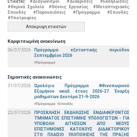
Ετικέτες:
#Διαγωνισμοί
#Διακρίσεις
#Εκδηλώσεις
#Θερινά Σχολεία
#Θέσεις Εργασίας
#Μεταπτυχιακές
Σπουδές
#Παρουσιάσεις
#Πρόγραμμα
#Σπουδές
#Υποτροφίες
Απόκρυψη ετικετών
Καρφιτσωμένη ανακοίνωση
06/07/2026
Πρόγραμμα εξεταστικής περιόδου
Σεπτεμβρίου 2026
#Πρόγραμμα
Σημαντικές ανακοινώσεις
31/07/2026
Ωρολόγιο Πρόγραμμα Φθινοπωρινού
Εξαμήνου ακαδ. έτους 2026-27. Έναρξη
μαθημάτων Δευτέρα 21-9-2026
#Πρόγραμμα
#Σπουδές
22/07/2026
ΠΡΟΣΚΛΗΣΗ ΕΚΔΗΛΩΣΗΣ ΕΝΔΙΑΦΕΡΟΝΤΟΣ
ΤΜΗΜΑΤΟΣ ΕΠΙΣΤΗΜΗΣ ΥΠΟΛΟΓΙΣΤΩΝ - ΓΙΑ
ΥΠΟΒΟΛΗ ΑΙΤΗΣΕΩΝ ΑΠΟ ΝΕΟΥΣ
ΕΠΙΣΤΗΜΟΝΕΣ ΚΑΤΟΧΟΥΣ ΔΙΔΑΚΤΟΡΙΚΟΥ
ΣΤΟ ΠΛΑΙΣΙΟ ΥΛΟΠΟΙΗΣΗΣ ΤΗΣ ΠΡΑΞΗΣ