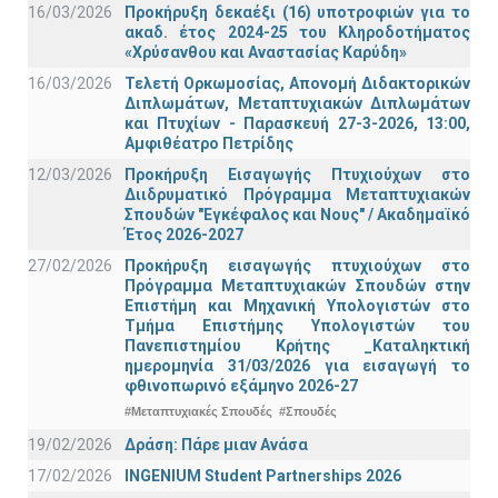
16/03/2026
Προκήρυξη δεκαέξι (16) υποτροφιών για το
ακαδ. έτος 2024-25 του Κληροδοτήματος
«Χρύσανθου και Αναστασίας Καρύδη»
16/03/2026
Τελετή Ορκωμοσίας, Απονομή Διδακτορικών
Διπλωμάτων, Μεταπτυχιακών Διπλωμάτων
και Πτυχίων - Παρασκευή 27-3-2026, 13:00,
Αμφιθέατρο Πετρίδης
12/03/2026
Προκήρυξη Εισαγωγής Πτυχιούχων στο
Διιδρυματικό Πρόγραμμα Μεταπτυχιακών
Σπουδών "Εγκέφαλος και Νους" / Ακαδημαϊκό
Έτος 2026-2027
27/02/2026
Προκήρυξη εισαγωγής πτυχιούχων στo
Πρόγραμμα Μεταπτυχιακών Σπουδών στην
Επιστήμη και Μηχανική Υπολογιστών στο
Τμήμα Eπιστήμης Υπολογιστών του
Πανεπιστημίου Κρήτης _Καταληκτική
ημερομηνία 31/03/2026 για εισαγωγή το
φθινοπωρινό εξάμηνο 2026-27
#Μεταπτυχιακές Σπουδές
#Σπουδές
19/02/2026
Δράση: Πάρε μιαν Ανάσα
17/02/2026
INGENIUM Student Partnerships 2026