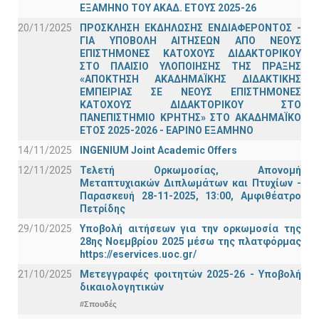
ΕΞΑΜΗΝΟ ΤΟΥ ΑΚΑΔ. ΕΤΟΥΣ 2025-26
20/11/2025
ΠΡΟΣΚΛΗΣΗ ΕΚΔΗΛΩΣΗΣ ΕΝΔΙΑΦΕΡΟΝΤΟΣ -
ΓΙΑ ΥΠΟΒΟΛΗ ΑΙΤΗΣΕΩΝ ΑΠΟ ΝΕΟΥΣ
ΕΠΙΣΤΗΜΟΝΕΣ ΚΑΤΟΧΟΥΣ ΔΙΔΑΚΤΟΡΙΚΟΥ
ΣΤΟ ΠΛΑΙΣΙΟ ΥΛΟΠΟΙΗΣΗΣ ΤΗΣ ΠΡΑΞΗΣ
«ΑΠΟΚΤΗΣΗ ΑΚΑΔΗΜΑΪΚΗΣ ΔΙΔΑΚΤΙΚΗΣ
ΕΜΠΕΙΡΙΑΣ ΣΕ ΝΕΟΥΣ ΕΠΙΣΤΗΜΟΝΕΣ
ΚΑΤΟΧΟΥΣ ΔΙΔΑΚΤΟΡΙΚΟΥ ΣΤΟ
ΠΑΝΕΠΙΣΤΗΜΙΟ ΚΡΗΤΗΣ» ΣΤΟ ΑΚΑΔΗΜΑΪΚΟ
ΕΤΟΣ 2025-2026 - ΕΑΡΙΝΟ ΕΞΑΜΗΝΟ
14/11/2025
INGENIUM Joint Academic Offers
12/11/2025
Τελετή Ορκωμοσίας, Απονομή
Μεταπτυχιακών Διπλωμάτων και Πτυχίων -
Παρασκευή 28-11-2025, 13:00, Αμφιθέατρο
Πετρίδης
29/10/2025
Υποβολή αιτήσεων για την ορκωμοσία της
28ης Νοεμβρίου 2025 μέσω της πλατφόρμας
https://eservices.uoc.gr/
21/10/2025
Μετεγγραφές φοιτητών 2025-26 - Υποβολή
δικαιολογητικών
#Σπουδές