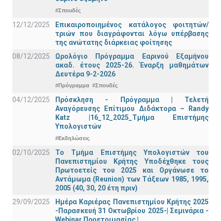
#Σπουδές
12/12/2025
Επικαιροποιημένος κατάλογος φοιτητών/
τριών που διαγράφονται λόγω υπέρβασης
της ανώτατης διάρκειας φοίτησης
08/12/2025
Ωρολόγιο Πρόγραμμα Εαρινού Εξαμήνου
ακαδ. έτους 2025-26. Έναρξη μαθημάτων
Δευτέρα 9-2-2026
#Πρόγραμμα
#Σπουδές
04/12/2025
Πρόσκληση - Πρόγραμμα | Τελετή
Αναγόρευσης Επίτιμου Διδάκτορα – Randy
Katz |16_12_2025_Τμήμα Επιστήμης
Υπολογιστών
#Εκδηλώσεις
02/10/2025
Το Τμήμα Επιστήμης Υπολογιστών του
Πανεπιστημίου Κρήτης Υποδέχθηκε τους
Πρωτοετείς του 2025 και Οργάνωσε το
Αντάμωμα (Reunion) των Τάξεων 1985, 1995,
2005 (40, 30, 20 έτη πριν)
29/09/2025
Ημέρα Καριέρας Πανεπιστημίου Κρήτης 2025
-Παρασκευή 31 Οκτωβρίου 2025-| Σεμινάρια -
Webinar Προετοιμασίας |