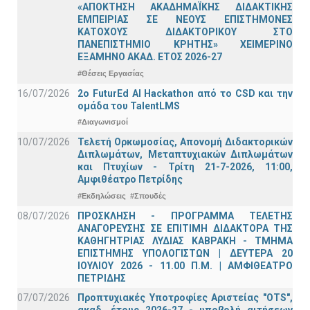
«ΑΠΟΚΤΗΣΗ ΑΚΑΔΗΜΑΪΚΗΣ ΔΙΔΑΚΤΙΚΗΣ
ΕΜΠΕΙΡΙΑΣ ΣΕ ΝΕΟΥΣ ΕΠΙΣΤΗΜΟΝΕΣ
ΚΑΤΟΧΟΥΣ ΔΙΔΑΚΤΟΡΙΚΟΥ ΣΤΟ
ΠΑΝΕΠΙΣΤΗΜΙΟ ΚΡΗΤΗΣ» ΧΕΙΜΕΡΙΝΟ
ΕΞΑΜΗΝΟ ΑΚΑΔ. ΕΤΟΣ 2026-27
#Θέσεις Εργασίας
16/07/2026
2o FuturEd AI Hackathon από το CSD και την
ομάδα του TalentLMS
#Διαγωνισμοί
10/07/2026
Τελετή Ορκωμοσίας, Απονομή Διδακτορικών
Διπλωμάτων, Μεταπτυχιακών Διπλωμάτων
και Πτυχίων - Τρίτη 21-7-2026, 11:00,
Αμφιθέατρο Πετρίδης
#Εκδηλώσεις
#Σπουδές
08/07/2026
ΠΡΟΣΚΛΗΣΗ - ΠΡΟΓΡΑΜΜΑ ΤΕΛΕΤΗΣ
ΑΝΑΓΟΡΕΥΣΗΣ ΣΕ ΕΠΙΤΙΜΗ ΔΙΔΑΚΤΟΡΑ ΤΗΣ
ΚΑΘΗΓΗΤΡΙΑΣ ΛΥΔΙΑΣ ΚΑΒΡΑΚΗ - ΤΜΗΜΑ
ΕΠΙΣΤΗΜΗΣ ΥΠΟΛΟΓΙΣΤΩΝ | ΔΕΥΤΕΡΑ 20
ΙΟΥΛΙΟΥ 2026 - 11.00 Π.Μ. | ΑΜΦΙΘΕΑΤΡΟ
ΠΕΤΡΙΔΗΣ
07/07/2026
Προπτυχιακές Υποτροφίες Αριστείας "OTS",
ακαδ. έτους 2026-27 - υποβολή αιτήσεων