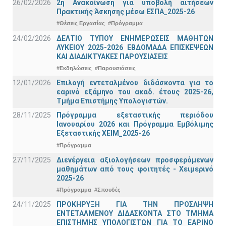
26/02/2026
2η Ανακοίνωση για υποβολή αιτήσεων
Πρακτικής Άσκησης μέσω ΕΣΠΑ_2025-26
#Θέσεις Εργασίας
#Πρόγραμμα
24/02/2026
ΔΕΛΤΙΟ ΤΥΠΟΥ ΕΝΗΜΕΡΩΣΕΙΣ ΜΑΘΗΤΩΝ
ΛΥΚΕΙΟΥ 2025-2026 ΕΒΔΟΜΑΔΑ ΕΠΙΣΚΕΨΕΩΝ
ΚΑΙ ΔΙΑΔΙΚΤΥΑΚΕΣ ΠΑΡΟΥΣΙΑΣΕΙΣ
#Εκδηλώσεις
#Παρουσιάσεις
12/01/2026
Επιλογή εντεταλμένου διδάσκοντα για το
εαρινό εξάμηνο του ακαδ. έτους 2025-26,
Τμήμα Επιστήμης Υπολογιστών.
28/11/2025
Πρόγραμμα εξεταστικής περιόδου
Ιανουαρίου 2026 και Πρόγραμμα Εμβόλιμης
Εξεταστικής ΧΕΙΜ_2025-26
#Πρόγραμμα
27/11/2025
Διενέργεια αξιολογήσεων προσφερόμενων
μαθημάτων από τους φοιτητές - Χειμερινό
2025-26
#Πρόγραμμα
#Σπουδές
24/11/2025
ΠΡΟΚΗΡΥΞΗ ΓΙΑ ΤΗΝ ΠΡΟΣΛΗΨΗ
ΕΝΤΕΤΑΛΜΕΝΟΥ ΔΙΔΑΣΚΟΝΤΑ ΣΤΟ ΤΜΗΜΑ
ΕΠΙΣΤΗΜΗΣ ΥΠΟΛΟΓΙΣΤΩΝ ΓΙΑ ΤΟ ΕΑΡΙΝΟ