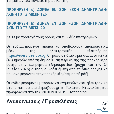
Τμημάτων του Πανεπιστημίου Κρήτης.
ΠΡΟΚΗΡΥΞΗ α) ΔΩΡΕΑ ΕΝ ΖΩΗ «ΖΩΗ ΔΗΜΗΤΡΙΑΔΗ»
ΑΚΙΝΗΤΟ ΤΣΙΜΙΣΚΗ 126
ΠΡΟΚΗΡΥΞΗ β) ΔΩΡΕΑ ΕΝ ΖΩΗ «ΖΩΗ ΔΗΜΗΤΡΙΑΔΗ»
ΑΚΙΝΗΤΟ ΤΣΙΜΙΣΚΗ 99
Δείτε με προσοχή τους όρους και των δύο υποτροφιών.
Οι ενδιαφερόμενοι πρέπει να υποβάλλουν αποκλειστικά
μέσω της ηλεκτρονικής πλατφόρμας
https://eservices.uoc.gr/
, μέσα σε διάστημα σαράντα πέντε
(45) ημερών από τη δημοσίευση περίληψης της προκήρυξης
αυτής στην εφημερίδα «Δημοκρατία»
(μέχρι και την 2η
Ιουλίου 2026
) αίτηση συνοδευόμενη από τα δικαιολογητικά
που αναφέρονται στην προκήρυξη (σε μορφή pdf).
Οι ενδιαφερόμενοι μπορούν να ενημερώνονται ηλεκτρονικά
στο email: scholarships@uoc.gr κ. Γαλάτεια Νταναλάκη και
τηλεφωνικά στο τηλ. 2810393620 κ. Ε. Μπαλάφα.
Ανακοινώσεις / Προσκλήσεις
A+
A-