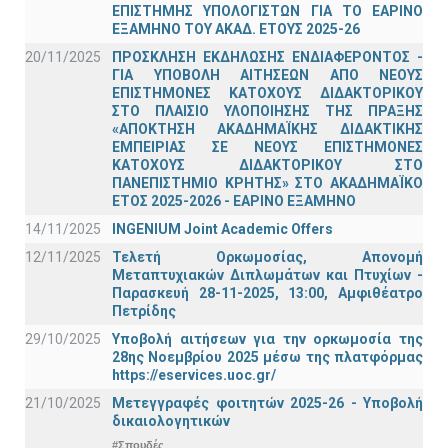
ΕΠΙΣΤΗΜΗΣ ΥΠΟΛΟΓΙΣΤΩΝ ΓΙΑ ΤΟ ΕΑΡΙΝΟ
ΕΞΑΜΗΝΟ ΤΟΥ ΑΚΑΔ. ΕΤΟΥΣ 2025-26
20/11/2025
ΠΡΟΣΚΛΗΣΗ ΕΚΔΗΛΩΣΗΣ ΕΝΔΙΑΦΕΡΟΝΤΟΣ -
ΓΙΑ ΥΠΟΒΟΛΗ ΑΙΤΗΣΕΩΝ ΑΠΟ ΝΕΟΥΣ
ΕΠΙΣΤΗΜΟΝΕΣ ΚΑΤΟΧΟΥΣ ΔΙΔΑΚΤΟΡΙΚΟΥ
ΣΤΟ ΠΛΑΙΣΙΟ ΥΛΟΠΟΙΗΣΗΣ ΤΗΣ ΠΡΑΞΗΣ
«ΑΠΟΚΤΗΣΗ ΑΚΑΔΗΜΑΪΚΗΣ ΔΙΔΑΚΤΙΚΗΣ
ΕΜΠΕΙΡΙΑΣ ΣΕ ΝΕΟΥΣ ΕΠΙΣΤΗΜΟΝΕΣ
ΚΑΤΟΧΟΥΣ ΔΙΔΑΚΤΟΡΙΚΟΥ ΣΤΟ
ΠΑΝΕΠΙΣΤΗΜΙΟ ΚΡΗΤΗΣ» ΣΤΟ ΑΚΑΔΗΜΑΪΚΟ
ΕΤΟΣ 2025-2026 - ΕΑΡΙΝΟ ΕΞΑΜΗΝΟ
14/11/2025
INGENIUM Joint Academic Offers
12/11/2025
Τελετή Ορκωμοσίας, Απονομή
Μεταπτυχιακών Διπλωμάτων και Πτυχίων -
Παρασκευή 28-11-2025, 13:00, Αμφιθέατρο
Πετρίδης
29/10/2025
Υποβολή αιτήσεων για την ορκωμοσία της
28ης Νοεμβρίου 2025 μέσω της πλατφόρμας
https://eservices.uoc.gr/
21/10/2025
Μετεγγραφές φοιτητών 2025-26 - Υποβολή
δικαιολογητικών
#Σπουδές