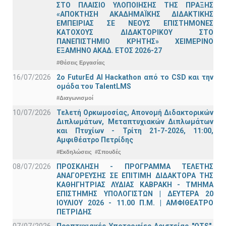
ΣΤΟ ΠΛΑΙΣΙΟ ΥΛΟΠΟΙΗΣΗΣ ΤΗΣ ΠΡΑΞΗΣ
«ΑΠΟΚΤΗΣΗ ΑΚΑΔΗΜΑΪΚΗΣ ΔΙΔΑΚΤΙΚΗΣ
ΕΜΠΕΙΡΙΑΣ ΣΕ ΝΕΟΥΣ ΕΠΙΣΤΗΜΟΝΕΣ
ΚΑΤΟΧΟΥΣ ΔΙΔΑΚΤΟΡΙΚΟΥ ΣΤΟ
ΠΑΝΕΠΙΣΤΗΜΙΟ ΚΡΗΤΗΣ» ΧΕΙΜΕΡΙΝΟ
ΕΞΑΜΗΝΟ ΑΚΑΔ. ΕΤΟΣ 2026-27
#Θέσεις Εργασίας
16/07/2026
2o FuturEd AI Hackathon από το CSD και την
ομάδα του TalentLMS
#Διαγωνισμοί
10/07/2026
Τελετή Ορκωμοσίας, Απονομή Διδακτορικών
Διπλωμάτων, Μεταπτυχιακών Διπλωμάτων
και Πτυχίων - Τρίτη 21-7-2026, 11:00,
Αμφιθέατρο Πετρίδης
#Εκδηλώσεις
#Σπουδές
08/07/2026
ΠΡΟΣΚΛΗΣΗ - ΠΡΟΓΡΑΜΜΑ ΤΕΛΕΤΗΣ
ΑΝΑΓΟΡΕΥΣΗΣ ΣΕ ΕΠΙΤΙΜΗ ΔΙΔΑΚΤΟΡΑ ΤΗΣ
ΚΑΘΗΓΗΤΡΙΑΣ ΛΥΔΙΑΣ ΚΑΒΡΑΚΗ - ΤΜΗΜΑ
ΕΠΙΣΤΗΜΗΣ ΥΠΟΛΟΓΙΣΤΩΝ | ΔΕΥΤΕΡΑ 20
ΙΟΥΛΙΟΥ 2026 - 11.00 Π.Μ. | ΑΜΦΙΘΕΑΤΡΟ
ΠΕΤΡΙΔΗΣ
07/07/2026
Προπτυχιακές Υποτροφίες Αριστείας "OTS",