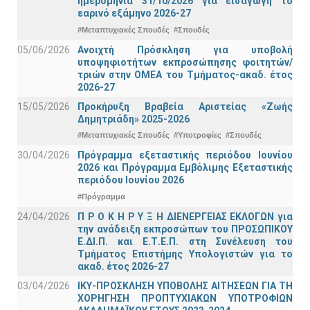
ημερομηνία 31/10/2026 για εισαγωγή το
εαρινό εξάμηνο 2026-27
#Μεταπτυχιακές Σπουδές
#Σπουδές
05/06/2026
Ανοιχτή Πρόσκληση για υποβολή
υποψηφιοτήτων εκπροσώπησης φοιτητών/
τριών στην ΟΜΕΑ του Τμήματος-ακαδ. έτος
2026-27
15/05/2026
Προκήρυξη Βραβεία Αριστείας «Ζωής
Δημητριάδη» 2025-2026
#Μεταπτυχιακές Σπουδές
#Υποτροφίες
#Σπουδές
30/04/2026
Πρόγραμμα εξεταστικής περιόδου Ιουνίου
2026 και Πρόγραμμα Εμβόλιμης Εξεταστικής
περιόδου Ιουνίου 2026
#Πρόγραμμα
24/04/2026
Π Ρ Ο Κ Η Ρ Υ Ξ Η ΔΙΕΝΕΡΓΕΙΑΣ ΕΚΛΟΓΩΝ για
την ανάδειξη εκπροσώπων του ΠΡΟΣΩΠΙΚΟΥ
Ε.ΔΙ.Π. και Ε.Τ.Ε.Π. στη Συνέλευση του
Τμήματος Επιστήμης Υπολογιστών για το
ακαδ. έτος 2026-27
03/04/2026
ΙΚΥ-ΠΡΟΣΚΛΗΣΗ ΥΠΟΒΟΛΗΣ ΑΙΤΗΣΕΩΝ ΓΙΑ ΤΗ
ΧΟΡΗΓΗΣΗ ΠΡΟΠΤΥΧΙΑΚΩΝ ΥΠΟΤΡΟΦΙΩΝ