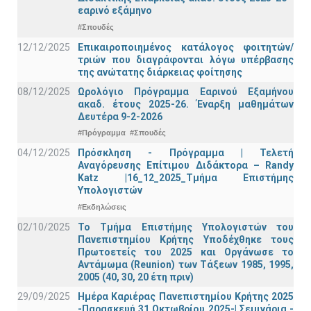
εαρινό εξάμηνο
#Σπουδές
12/12/2025
Επικαιροποιημένος κατάλογος φοιτητών/
τριών που διαγράφονται λόγω υπέρβασης
της ανώτατης διάρκειας φοίτησης
08/12/2025
Ωρολόγιο Πρόγραμμα Εαρινού Εξαμήνου
ακαδ. έτους 2025-26. Έναρξη μαθημάτων
Δευτέρα 9-2-2026
#Πρόγραμμα
#Σπουδές
04/12/2025
Πρόσκληση - Πρόγραμμα | Τελετή
Αναγόρευσης Επίτιμου Διδάκτορα – Randy
Katz |16_12_2025_Τμήμα Επιστήμης
Υπολογιστών
#Εκδηλώσεις
02/10/2025
Το Τμήμα Επιστήμης Υπολογιστών του
Πανεπιστημίου Κρήτης Υποδέχθηκε τους
Πρωτοετείς του 2025 και Οργάνωσε το
Αντάμωμα (Reunion) των Τάξεων 1985, 1995,
2005 (40, 30, 20 έτη πριν)
29/09/2025
Ημέρα Καριέρας Πανεπιστημίου Κρήτης 2025
-Παρασκευή 31 Οκτωβρίου 2025-| Σεμινάρια -