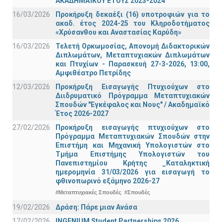
ΑΚΑΔΗΜΑΪΚΟΥ ΕΤΟΥΣ 2023-2024
16/03/2026
Προκήρυξη δεκαέξι (16) υποτροφιών για το
ακαδ. έτος 2024-25 του Κληροδοτήματος
«Χρύσανθου και Αναστασίας Καρύδη»
16/03/2026
Τελετή Ορκωμοσίας, Απονομή Διδακτορικών
Διπλωμάτων, Μεταπτυχιακών Διπλωμάτων
και Πτυχίων - Παρασκευή 27-3-2026, 13:00,
Αμφιθέατρο Πετρίδης
12/03/2026
Προκήρυξη Εισαγωγής Πτυχιούχων στο
Διιδρυματικό Πρόγραμμα Μεταπτυχιακών
Σπουδών "Εγκέφαλος και Νους" / Ακαδημαϊκό
Έτος 2026-2027
27/02/2026
Προκήρυξη εισαγωγής πτυχιούχων στo
Πρόγραμμα Μεταπτυχιακών Σπουδών στην
Επιστήμη και Μηχανική Υπολογιστών στο
Τμήμα Eπιστήμης Υπολογιστών του
Πανεπιστημίου Κρήτης _Καταληκτική
ημερομηνία 31/03/2026 για εισαγωγή το
φθινοπωρινό εξάμηνο 2026-27
#Μεταπτυχιακές Σπουδές
#Σπουδές
19/02/2026
Δράση: Πάρε μιαν Ανάσα
17/02/2026
INGENIUM Student Partnerships 2026