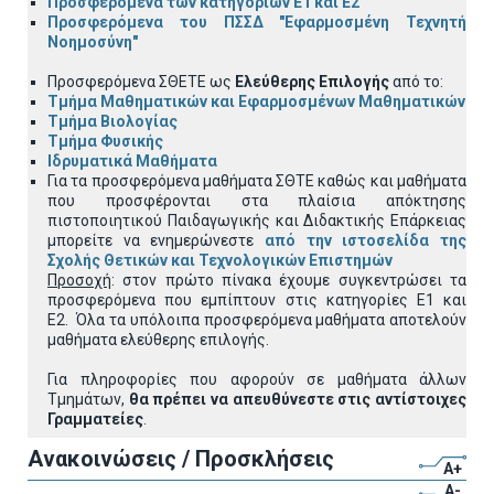
Προσφερόμενα των κατηγοριών
Ε1 και Ε2
Προσφερόμενα του ΠΣΣΔ "Εφαρμοσμένη Τεχνητή
Νοημοσύνη"
Προσφερόμενα ΣΘΕΤΕ ως
Ελεύθερης Επιλογής
από το:
Τμήμα Μαθηματικών και Εφαρμοσμένων Μαθηματικών
Τμήμα Βιολογίας
Τμήμα Φυσικής
Ιδρυματικά Μαθήματα
Για τα προσφερόμενα μαθήματα
ΣΘΤΕ καθώς και μαθήματα
που προσφέρονται στα πλαίσια απόκτησης
πιστοποιητικού Παιδαγωγικής και Διδακτικής Επάρκειας
μπορείτε να ενημερώνεστε
από την ιστοσελίδα της
Σχολής Θετικών και Τεχνολογικών Επιστημών
Προσοχή
: στον πρώτο πίνακα έχουμε συγκεντρώσει τα
προσφερόμενα που εμπίπτουν στις κατηγορίες Ε1 και
Ε2.
Όλα τα υπόλοιπα προσφερόμενα μαθήματα αποτελούν
μαθήματα ελεύθερης επιλογής.
Για πληροφορίες που αφορούν σε μαθήματα άλλων
Τμημάτων,
θα πρέπει να απευθύνεστε στις αντίστοιχες
Γραμματείες
.
Ανακοινώσεις / Προσκλήσεις
A+
A-