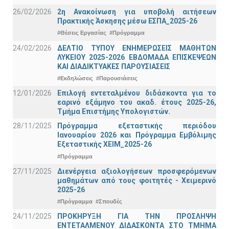
26/02/2026
2η Ανακοίνωση για υποβολή αιτήσεων
Πρακτικής Άσκησης μέσω ΕΣΠΑ_2025-26
#Θέσεις Εργασίας
#Πρόγραμμα
24/02/2026
ΔΕΛΤΙΟ ΤΥΠΟΥ ΕΝΗΜΕΡΩΣΕΙΣ ΜΑΘΗΤΩΝ
ΛΥΚΕΙΟΥ 2025-2026 ΕΒΔΟΜΑΔΑ ΕΠΙΣΚΕΨΕΩΝ
ΚΑΙ ΔΙΑΔΙΚΤΥΑΚΕΣ ΠΑΡΟΥΣΙΑΣΕΙΣ
#Εκδηλώσεις
#Παρουσιάσεις
12/01/2026
Επιλογή εντεταλμένου διδάσκοντα για το
εαρινό εξάμηνο του ακαδ. έτους 2025-26,
Τμήμα Επιστήμης Υπολογιστών.
28/11/2025
Πρόγραμμα εξεταστικής περιόδου
Ιανουαρίου 2026 και Πρόγραμμα Εμβόλιμης
Εξεταστικής ΧΕΙΜ_2025-26
#Πρόγραμμα
27/11/2025
Διενέργεια αξιολογήσεων προσφερόμενων
μαθημάτων από τους φοιτητές - Χειμερινό
2025-26
#Πρόγραμμα
#Σπουδές
24/11/2025
ΠΡΟΚΗΡΥΞΗ ΓΙΑ ΤΗΝ ΠΡΟΣΛΗΨΗ
ΕΝΤΕΤΑΛΜΕΝΟΥ ΔΙΔΑΣΚΟΝΤΑ ΣΤΟ ΤΜΗΜΑ