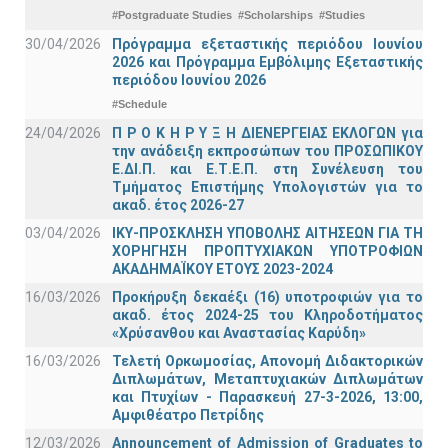
#Postgraduate Studies
#Scholarships
#Studies
30/04/2026
Πρόγραμμα εξεταστικής περιόδου Ιουνίου
2026 και Πρόγραμμα Εμβόλιμης Εξεταστικής
περιόδου Ιουνίου 2026
#Schedule
24/04/2026
Π Ρ Ο Κ Η Ρ Υ Ξ Η ΔΙΕΝΕΡΓΕΙΑΣ ΕΚΛΟΓΩΝ για
την ανάδειξη εκπροσώπων του ΠΡΟΣΩΠΙΚΟΥ
Ε.ΔΙ.Π. και Ε.Τ.Ε.Π. στη Συνέλευση του
Τμήματος Επιστήμης Υπολογιστών για το
ακαδ. έτος 2026-27
03/04/2026
ΙΚΥ-ΠΡΟΣΚΛΗΣΗ ΥΠΟΒΟΛΗΣ ΑΙΤΗΣΕΩΝ ΓΙΑ ΤΗ
ΧΟΡΗΓΗΣΗ ΠΡΟΠΤΥΧΙΑΚΩΝ ΥΠΟΤΡΟΦΙΩΝ
ΑΚΑΔΗΜΑΪΚΟΥ ΕΤΟΥΣ 2023-2024
16/03/2026
Προκήρυξη δεκαέξι (16) υποτροφιών για το
ακαδ. έτος 2024-25 του Κληροδοτήματος
«Χρύσανθου και Αναστασίας Καρύδη»
16/03/2026
Τελετή Ορκωμοσίας, Απονομή Διδακτορικών
Διπλωμάτων, Μεταπτυχιακών Διπλωμάτων
και Πτυχίων - Παρασκευή 27-3-2026, 13:00,
Αμφιθέατρο Πετρίδης
12/03/2026
Announcement of Admission of Graduates to