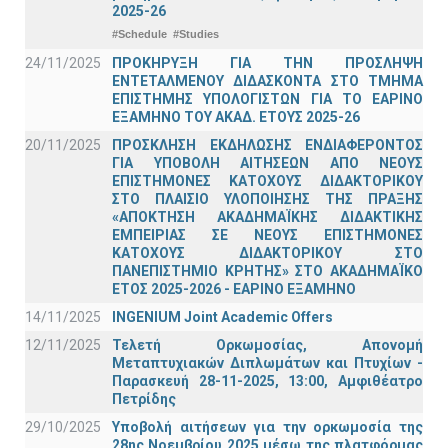
2025-26
#Schedule
#Studies
24/11/2025
ΠΡΟΚΗΡΥΞΗ ΓΙΑ ΤΗΝ ΠΡΟΣΛΗΨΗ
ΕΝΤΕΤΑΛΜΕΝΟΥ ΔΙΔΑΣΚΟΝΤΑ ΣΤΟ ΤΜΗΜΑ
ΕΠΙΣΤΗΜΗΣ ΥΠΟΛΟΓΙΣΤΩΝ ΓΙΑ ΤΟ ΕΑΡΙΝΟ
ΕΞΑΜΗΝΟ ΤΟΥ ΑΚΑΔ. ΕΤΟΥΣ 2025-26
20/11/2025
ΠΡΟΣΚΛΗΣΗ ΕΚΔΗΛΩΣΗΣ ΕΝΔΙΑΦΕΡΟΝΤΟΣ
ΓΙΑ ΥΠΟΒΟΛΗ ΑΙΤΗΣΕΩΝ ΑΠΟ ΝΕΟΥΣ
ΕΠΙΣΤΗΜΟΝΕΣ ΚΑΤΟΧΟΥΣ ΔΙΔΑΚΤΟΡΙΚΟΥ
ΣΤΟ ΠΛΑΙΣΙΟ ΥΛΟΠΟΙΗΣΗΣ ΤΗΣ ΠΡΑΞΗΣ
«ΑΠΟΚΤΗΣΗ ΑΚΑΔΗΜΑΪΚΗΣ ΔΙΔΑΚΤΙΚΗΣ
ΕΜΠΕΙΡΙΑΣ ΣΕ ΝΕΟΥΣ ΕΠΙΣΤΗΜΟΝΕΣ
ΚΑΤΟΧΟΥΣ ΔΙΔΑΚΤΟΡΙΚΟΥ ΣΤΟ
ΠΑΝΕΠΙΣΤΗΜΙΟ ΚΡΗΤΗΣ» ΣΤΟ ΑΚΑΔΗΜΑΪΚΟ
ΕΤΟΣ 2025-2026 - ΕΑΡΙΝΟ ΕΞΑΜΗΝΟ
14/11/2025
INGENIUM Joint Academic Offers
12/11/2025
Τελετή Ορκωμοσίας, Απονομή
Μεταπτυχιακών Διπλωμάτων και Πτυχίων -
Παρασκευή 28-11-2025, 13:00, Αμφιθέατρο
Πετρίδης
29/10/2025
Υποβολή αιτήσεων για την ορκωμοσία της
28ης Νοεμβρίου 2025 μέσω της πλατφόρμας