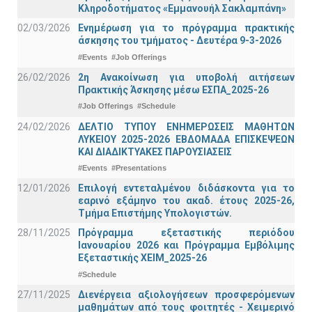
Κληροδοτήματος «Εμμανουήλ Σακλαμπάνη»
02/03/2026
Ενημέρωση για το πρόγραμμα πρακτικής
άσκησης του τμήματος - Δευτέρα 9-3-2026
#Events
#Job Offerings
26/02/2026
2η Ανακοίνωση για υποβολή αιτήσεων
Πρακτικής Άσκησης μέσω ΕΣΠΑ_2025-26
#Job Offerings
#Schedule
24/02/2026
ΔΕΛΤΙΟ ΤΥΠΟΥ ΕΝΗΜΕΡΩΣΕΙΣ ΜΑΘΗΤΩΝ
ΛΥΚΕΙΟΥ 2025-2026 ΕΒΔΟΜΑΔΑ ΕΠΙΣΚΕΨΕΩΝ
ΚΑΙ ΔΙΑΔΙΚΤΥΑΚΕΣ ΠΑΡΟΥΣΙΑΣΕΙΣ
#Events
#Presentations
12/01/2026
Επιλογή εντεταλμένου διδάσκοντα για το
εαρινό εξάμηνο του ακαδ. έτους 2025-26,
Τμήμα Επιστήμης Υπολογιστών.
28/11/2025
Πρόγραμμα εξεταστικής περιόδου
Ιανουαρίου 2026 και Πρόγραμμα Εμβόλιμης
Εξεταστικής ΧΕΙΜ_2025-26
#Schedule
27/11/2025
Διενέργεια αξιολογήσεων προσφερόμενων
μαθημάτων από τους φοιτητές - Χειμερινό