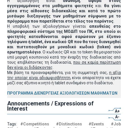
Η αξιολόγηση είναι
ανώνυμη
,
αφορά στους
εγγεγραμμένους στα μαθήματα φοιτητές
και
θα γίνει
μέσα στις αίθουσες διδασκαλίας και κατά το πρώτο
μισάωρο διεξαγωγής των μαθημάτων σύμφωνα με το
πρόγραμμα που παρατίθεται στο τέλος του παρόντος
.
Η υποβολή των αξιολογήσεων γίνεται
απευθείας στο
πληροφοριακό σύστημα της ΜΟΔΙΠ του ΠΚ, στο οποίο οι
φοιτητές κατευθύνονται αφού σαρώσουν με έξυπνο
τηλέφωνο ή
tablet
, ένα κωδικό
QR
που θα τους διανεμηθεί
και πιστοποιηθούν με μοναδικό κωδικό (
token
) ανά
ερωτηματολόγιο
. Ο κωδικός QR και το token θα μοιραστούν
υπό μορφή κουπονιού κατά την έναρξη της διαδικασίας από
τους επιβλέποντες τη διαδικασία,
που σε καμία περίπτωση
δεν είναι οι διδάσκοντες
.
Με βάση τα προαναφερθέντα, για τη συμμετοχή σας,
η αξία
της οποίας είναι αδιαμφισβήτητη
, είναι απαραίτητο να έχετε
μαζί σας έξυπνο κινητό ή tablet συνδεμένο στο διαδίκτυο.
ΠΡΟΓΡΑΜΜΑ ΔΙΕΝΕΡΓΕΙΑΣ ΑΞΙΟΛΟΓΗΣΕΩΝ ΜΑΘΗΜΑΤΩΝ
Announcements / Expressions of
Interest
A+
A-
Tags:
#Competitions
#Distinctions
#Events
#Job