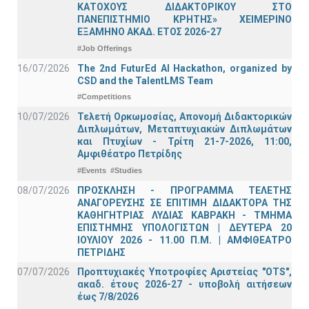
ΚΑΤΟΧΟΥΣ ΔΙΔΑΚΤΟΡΙΚΟΥ ΣΤΟ
ΠΑΝΕΠΙΣΤΗΜΙΟ ΚΡΗΤΗΣ» ΧΕΙΜΕΡΙΝΟ
ΕΞΑΜΗΝΟ ΑΚΑΔ. ΕΤΟΣ 2026-27
#Job Offerings
16/07/2026
The 2nd FuturEd AI Hackathon, organized by
CSD and the TalentLMS Team
#Competitions
10/07/2026
Τελετή Ορκωμοσίας, Απονομή Διδακτορικών
Διπλωμάτων, Μεταπτυχιακών Διπλωμάτων
και Πτυχίων - Τρίτη 21-7-2026, 11:00,
Αμφιθέατρο Πετρίδης
#Events
#Studies
08/07/2026
ΠΡΟΣΚΛΗΣΗ - ΠΡΟΓΡΑΜΜΑ ΤΕΛΕΤΗΣ
ΑΝΑΓΟΡΕΥΣΗΣ ΣΕ ΕΠΙΤΙΜΗ ΔΙΔΑΚΤΟΡΑ ΤΗΣ
ΚΑΘΗΓΗΤΡΙΑΣ ΛΥΔΙΑΣ ΚΑΒΡΑΚΗ - ΤΜΗΜΑ
ΕΠΙΣΤΗΜΗΣ ΥΠΟΛΟΓΙΣΤΩΝ | ΔΕΥΤΕΡΑ 20
ΙΟΥΛΙΟΥ 2026 - 11.00 Π.Μ. | ΑΜΦΙΘΕΑΤΡΟ
ΠΕΤΡΙΔΗΣ
07/07/2026
Προπτυχιακές Υποτροφίες Αριστείας "OTS",
ακαδ. έτους 2026-27 - υποβολή αιτήσεων
έως 7/8/2026